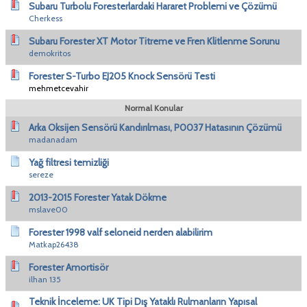
Subaru Turbolu Foresterlardaki Hararet Problemi ve Çözümü
Cherkess
Subaru Forester XT Motor Titreme ve Fren Klitlenme Sorunu
demokritos
Forester S-Turbo EJ205 Knock Sensörü Testi
mehmetcevahir
Normal Konular
Arka Oksijen Sensörü Kandırılması, P0037 Hatasının Çözümü
madanadam
Yağ filtresi temizliği
sereze
2013-2015 Forester Yatak Dökme
mslave00
Forester 1998 valf seloneid nerden alabilirim
Matkap26438
Forester Amortisör
ilhan 135
Teknik İnceleme: UK Tipi Dış Yataklı Rulmanların Yapısal