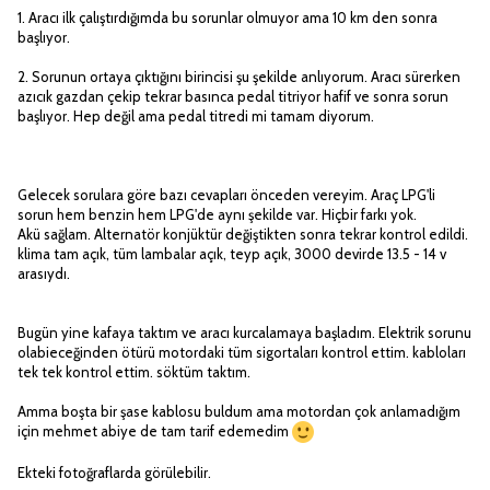
1. Aracı ilk çalıştırdığımda bu sorunlar olmuyor ama 10 km den sonra
başlıyor.
2. Sorunun ortaya çıktığını birincisi şu şekilde anlıyorum. Aracı sürerken
azıcık gazdan çekip tekrar basınca pedal titriyor hafif ve sonra sorun
başlıyor. Hep değil ama pedal titredi mi tamam diyorum.
Gelecek sorulara göre bazı cevapları önceden vereyim. Araç LPG'li
sorun hem benzin hem LPG'de aynı şekilde var. Hiçbir farkı yok.
Akü sağlam. Alternatör konjüktür değiştikten sonra tekrar kontrol edildi.
klima tam açık, tüm lambalar açık, teyp açık, 3000 devirde 13.5 - 14 v
arasıydı.
Bugün yine kafaya taktım ve aracı kurcalamaya başladım. Elektrik sorunu
olabieceğinden ötürü motordaki tüm sigortaları kontrol ettim. kabloları
tek tek kontrol ettim. söktüm taktım.
Amma boşta bir şase kablosu buldum ama motordan çok anlamadığım
için mehmet abiye de tam tarif edemedim
Ekteki fotoğraflarda görülebilir.