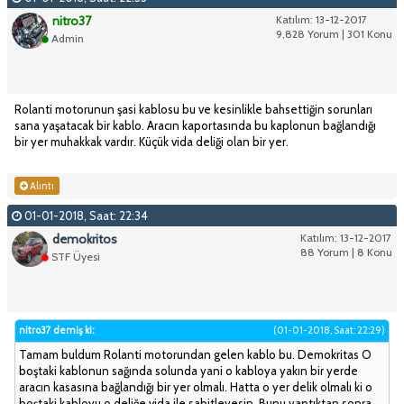
nitro37
Katılım: 13-12-2017
9,828 Yorum | 301 Konu
Admin
Rolanti motorunun şasi kablosu bu ve kesinlikle bahsettiğin sorunları
sana yaşatacak bir kablo. Aracın kaportasında bu kaplonun bağlandığı
bir yer muhakkak vardır. Küçük vida deliği olan bir yer.
Alıntı
01-01-2018, Saat: 22:34
demokritos
Katılım: 13-12-2017
88 Yorum | 8 Konu
STF Üyesi
nitro37 demiş ki:
(01-01-2018, Saat: 22:29)
Tamam buldum Rolanti motorundan gelen kablo bu. Demokritas O
boştaki kablonun sağında solunda yani o kabloya yakın bir yerde
aracın kasasına bağlandığı bir yer olmalı. Hatta o yer delik olmalı ki o
boştaki kabloyu o deliğe vida ile sabitleyesin. Bunu yaptıktan sonra