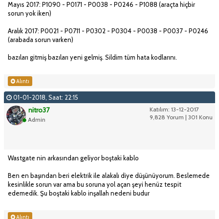
Mayıs 2017: P1090 - P0171 - P0038 - P0246 - P1088 (araçta hiçbir
sorun yok iken)
Aralık 2017: P0021 - P0711 - P0302 - P0304 - P0038 - P0037 - P0246
(arabada sorun varken)
bazıları gitmiş bazıları yeni gelmiş. Sildim tüm hata kodlarını.
Alıntı
01-01-2018, Saat: 22:15
nitro37
Katılım: 13-12-2017
9,828 Yorum | 301 Konu
Admin
Wastgate nin arkasından geliyor boştaki kablo
Ben en başından beri elektrik ile alakalı diye düşünüyorum. Beslemede
kesinlikle sorun var ama bu soruna yol açan şeyi henüz tespit
edemedik. Şu boştaki kablo inşallah nedeni budur
Alıntı