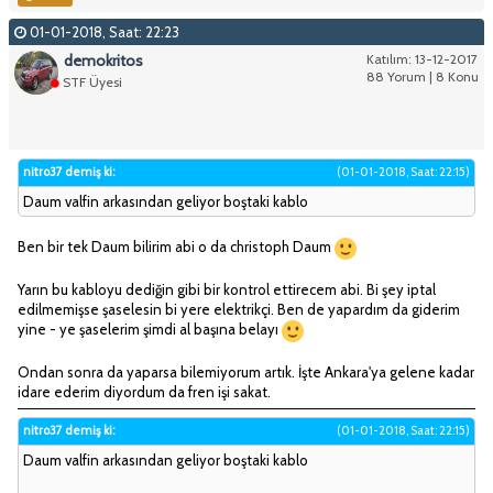
01-01-2018, Saat: 22:23
demokritos
Katılım: 13-12-2017
88 Yorum | 8 Konu
STF Üyesi
nitro37 demiş ki:
(01-01-2018, Saat: 22:15)
Daum valfin arkasından geliyor boştaki kablo
Ben bir tek Daum bilirim abi o da christoph Daum
Yarın bu kabloyu dediğin gibi bir kontrol ettirecem abi. Bi şey iptal
edilmemişse şaselesin bi yere elektrikçi. Ben de yapardım da giderim
yine - ye şaselerim şimdi al başına belayı
Ondan sonra da yaparsa bilemiyorum artık. İşte Ankara'ya gelene kadar
idare ederim diyordum da fren işi sakat.
nitro37 demiş ki:
(01-01-2018, Saat: 22:15)
Daum valfin arkasından geliyor boştaki kablo