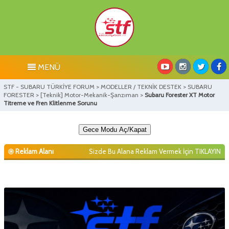
MENÜ
STF - SUBARU TÜRKİYE FORUM
>
MODELLER / TEKNİK DESTEK
>
SUBARU
FORESTER
>
[Teknik] Motor-Mekanik-Şanzıman
>
Subaru Forester XT Motor
Titreme ve Fren Klitlenme Sorunu
Gece Modu Aç/Kapat
Reklam Alanı
Sizde Bu Alana Reklam Vermek İçin
TIKLAYIN