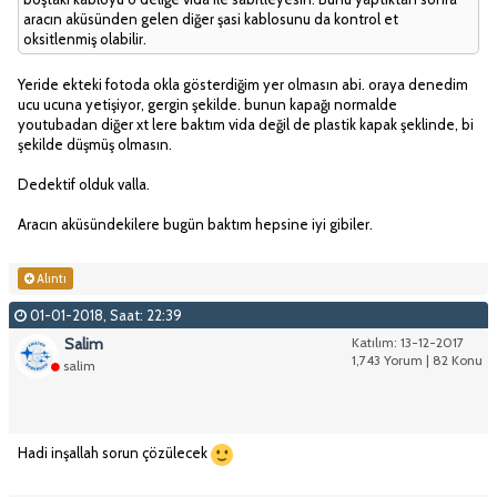
aracın aküsünden gelen diğer şasi kablosunu da kontrol et
oksitlenmiş olabilir.
Yeride ekteki fotoda okla gösterdiğim yer olmasın abi. oraya denedim
ucu ucuna yetişiyor, gergin şekilde. bunun kapağı normalde
youtubadan diğer xt lere baktım vida değil de plastik kapak şeklinde, bi
şekilde düşmüş olmasın.
Dedektif olduk valla.
Aracın aküsündekilere bugün baktım hepsine iyi gibiler.
Alıntı
01-01-2018, Saat: 22:39
Salim
Katılım: 13-12-2017
1,743 Yorum | 82 Konu
salim
Hadi inşallah sorun çözülecek