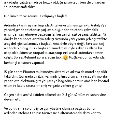
arkadaşlar çalıştıramadı ve bozuk olduğunu söyledi, ben de onlardan
soundmax amfi aldım.
Kurulum bitti ve sorunsuz çalışmaya başladı.
Ardından Kasım ayının başında Antalya'ya gitmem gerekti. Antalya'ya
ya vardığımda telefonun şarjı az olduğundan telefonu çakmaklık
girişinden şarj etmeye başladım (anker şarj cihazı) ve şarja taktıktan 15
dakika kadar sonra Antalya Kaleiçi civarında yani yğoun şehiriçi trafikte
araç deli gibi sallanmaya başladı. Ama öyle böyle değil. Ben tabi şarj
aletinden olduğunu ilk başta anlamadım ve öyle sallana sallana bir
otopark buldum ve otoparkta araç stop etti ancak ardından hemen
çalıştı. Sonra Mehmet abiyi aradım tabi :
Muğla'ya dönüş yolunda
herhangi bir sorun yapmadı.
15 gün sonra Piooner multimedya sistemi ve arkaya da morel hoparlör
taktırdım. (Bu arada bir ilgisi var mıdır bilmiyorum ama vasat altı montaj
yapan oto elektronikçi teybi şaseye bağladım demişti ama ben kontrol
ettim ve kablo şaselenmemiş ve garip yerlere gitmiş).
Geçen hafta amfiyi aküden sökerek de 2-3 gün sürdüm ve sorun yine
devam etti.
Ve bu titreme sorunu iyice gün yüzüne çıkmaya başladı. Bunun
ardından Mehmet abinin tavsiyesiyle alternatördeki akımı kontrol