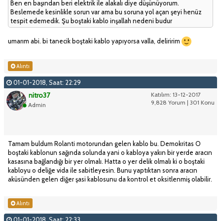
Ben en başından beri elektrik ile alakalı diye düşünüyorum.
Beslemede kesinlikle sorun var ama bu soruna yol açan şeyi henüz
tespit edemedik. Şu boştaki kablo inşallah nedeni budur
umarım abi. bi tanecik boştaki kablo yapıyorsa valla, deliririm
Alıntı
01-01-2018, Saat: 22:29
nitro37
Katılım: 13-12-2017
9,828 Yorum | 301 Konu
Admin
Tamam buldum Rolanti motorundan gelen kablo bu. Demokritas O
boştaki kablonun sağında solunda yani o kabloya yakın bir yerde aracın
kasasına bağlandığı bir yer olmalı. Hatta o yer delik olmalı ki o boştaki
kabloyu o deliğe vida ile sabitleyesin. Bunu yaptıktan sonra aracın
aküsünden gelen diğer şasi kablosunu da kontrol et oksitlenmiş olabilir.
Alıntı
01-01-2018, Saat: 22:33