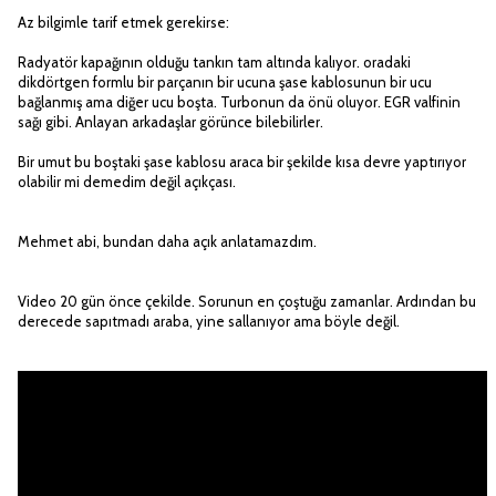
Az bilgimle tarif etmek gerekirse:
Radyatör kapağının olduğu tankın tam altında kalıyor. oradaki
dikdörtgen formlu bir parçanın bir ucuna şase kablosunun bir ucu
bağlanmış ama diğer ucu boşta. Turbonun da önü oluyor. EGR valfinin
sağı gibi. Anlayan arkadaşlar görünce bilebilirler.
Bir umut bu boştaki şase kablosu araca bir şekilde kısa devre yaptırıyor
olabilir mi demedim değil açıkçası.
Mehmet abi, bundan daha açık anlatamazdım.
Video 20 gün önce çekilde. Sorunun en çoştuğu zamanlar. Ardından bu
derecede sapıtmadı araba, yine sallanıyor ama böyle değil.