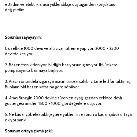
ettirdim ve elektrik araca yüklendikçe düştüğünden konjüktürü
değiştirdim.
Sorunları sayayayım:
1. özellikle 1000 devir ve altı civarı titreme yapıyor. 2000 - 2500
devirde kesiyor.
2. Bazen fren kitleniyor. bildiğin basıyorsun gitmiyor. iki-üç kere
pompalayınca basmaya başlıyor.
3. Aracın önündeki ızgaraya aracın önceki sahibi 2 tane led far taktırmış.
Bunların biri bazen kafasına göre sönüyor.
4. Aracı örneğin 2000 devirle sürerken ayağı gazdan çekince devir
göstergesi aniden 1500 - 1000 gibi değerlere düşüyor.
5. Ne kadar çok elektrikli şeylere yüklenilirse sorun o kadar çabuk ortaya
çıkıyor sanki
Sorunun ortaya çıkma şekli: