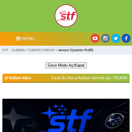
MENÜ
STF - SUBARU TÜRKİYE FORUM
>
sereze Üyesinin Profili
Gece Modu Aç/Kapat
Reklam Alanı
Sizde Bu Alana Reklam Vermek İçin
TIKLAYIN