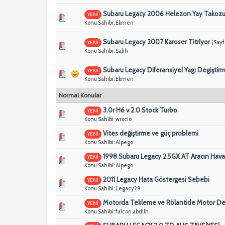
Subaru Legacy 2006 Helezon Yay Takozu
YENİ
Konu Sahibi:
Ekmen
Subaru Legacy 2007 Karoser Titriyor
(Sayf
YENİ
Konu Sahibi:
Salih
Subaru Legacy Diferansiyel Yagı Degiştir
YENİ
Konu Sahibi:
Ekmen
Normal Konular
3.0r H6 v 2.0 Stock Turbo
YENİ
Konu Sahibi:
wrxcio
Vites değiştirme ve güç problemi
YENİ
Konu Sahibi:
Alpego
1998 Subaru Legacy 2.5GX AT Aracın Hav
YENİ
Konu Sahibi:
Alpego
2011 Legacy Hata Göstergesi Sebebi
YENİ
Konu Sahibi:
Legacy29
Motorda Tekleme ve Rölantide Motor Devr
YENİ
Konu Sahibi:
falcon.abdllh