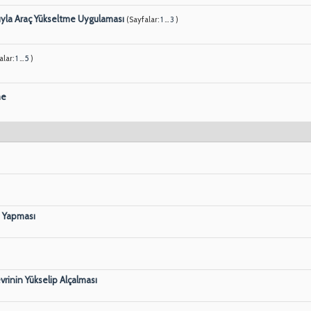
yla Araç Yükseltme Uygulaması
(Sayfalar:
1
...
3
)
alar:
1
...
5
)
me
a Yapması
inin Yükselip Alçalması