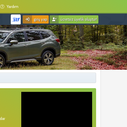
Yardım
giriş yap
ücretsiz üyelik oluştur!
rdar