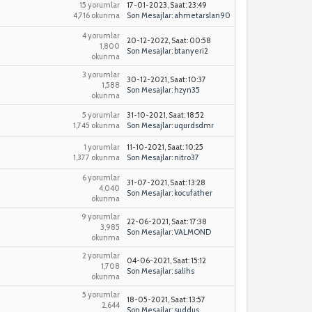
15 yorumlar
17-01-2023, Saat: 23:49
4,716 okunma
Son Mesajlar
:
ahmetarslan90
4 yorumlar
20-12-2022, Saat: 00:58
1,800
Son Mesajlar
:
btanyeri2
okunma
3 yorumlar
30-12-2021, Saat: 10:37
1,588
Son Mesajlar
:
hzyn35
okunma
5 yorumlar
31-10-2021, Saat: 18:52
1,745 okunma
Son Mesajlar
:
uqurdsdmr
1 yorumlar
11-10-2021, Saat: 10:25
1,377 okunma
Son Mesajlar
:
nitro37
6 yorumlar
31-07-2021, Saat: 13:28
4,040
Son Mesajlar
:
kocufather
okunma
9 yorumlar
22-06-2021, Saat: 17:38
3,985
Son Mesajlar
:
VALMOND
okunma
2 yorumlar
04-06-2021, Saat: 15:12
1,708
Son Mesajlar
:
salihs
okunma
5 yorumlar
18-05-2021, Saat: 13:57
2,644
Son Mesajlar
:
suddus