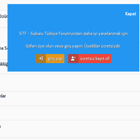
Kapat
ümü ( 3,5 Yıllık Macera )
(Sayfalar:
1
...
5
)
STF - Subaru Türkiye Forum'undan daha iyi yararlanmak için
lütfen üye olun veya giriş yapın. Üyelikler ücretsizdir.
ma Sorunu
(Sayfalar:
1
...
16
)
giriş yap
ücretsiz kayıt ol!
üklüğü
nlar
ı