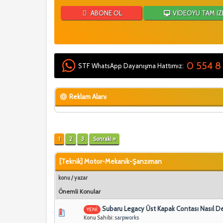
ABONE OL
VİDEOYU TAM İZ
0 554 8
STF WhatsApp Dayanışma Hattımız:
Reklam Alanı
1
2
3
Sonraki »
[Teknik] Motor-Mekanik-Şanzıman
konu
/
yazar
Önemli Konular
Subaru Legacy Üst Kapak Contası Nasıl Deği
YENİ
Konu Sahibi:
sarpworks