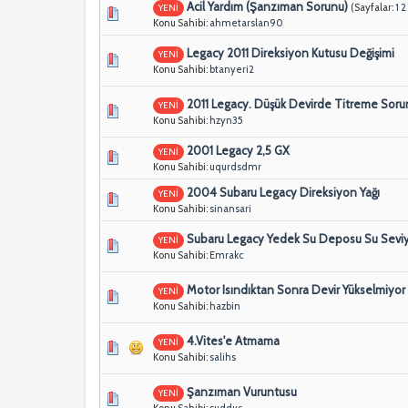
Acil Yardım (Şanzıman Sorunu)
(Sayfalar:
1
2
YENİ
Konu Sahibi:
ahmetarslan90
Legacy 2011 Direksiyon Kutusu Değişimi
YENİ
Konu Sahibi:
btanyeri2
2011 Legacy. Düşük Devirde Titreme Sor
YENİ
Konu Sahibi:
hzyn35
2001 Legacy 2,5 GX
YENİ
Konu Sahibi:
uqurdsdmr
2004 Subaru Legacy Direksiyon Yağı
YENİ
Konu Sahibi:
sinansari
Subaru Legacy Yedek Su Deposu Su Sevi
YENİ
Konu Sahibi:
Emrakc
Motor Isındıktan Sonra Devir Yükselmiyor 
YENİ
Konu Sahibi:
hazbin
4.Vites'e Atmama
YENİ
Konu Sahibi:
salihs
Şanzıman Vuruntusu
YENİ
Konu Sahibi:
suddus