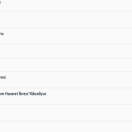
)
unu
yesi
ve Hararet İbresi Yükseliyor