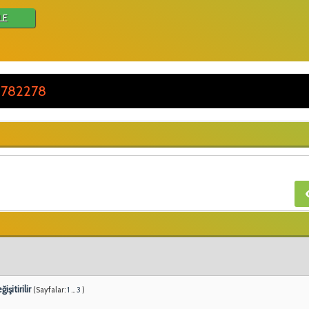
LE
 782278
şitirilir
(Sayfalar:
1
...
3
)