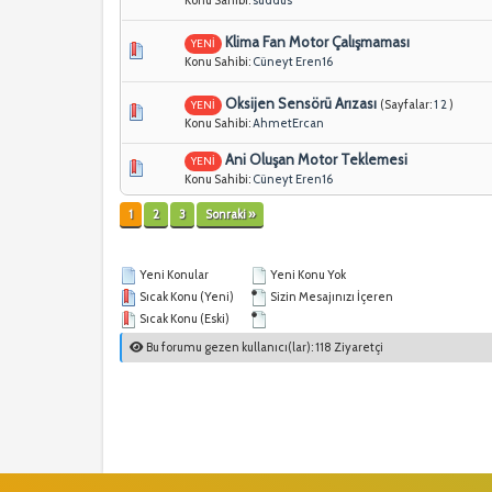
Klima Fan Motor Çalışmaması
YENİ
Konu Sahibi:
Cüneyt Eren16
Oksijen Sensörü Arızası
(Sayfalar:
1
2
)
YENİ
Konu Sahibi:
AhmetErcan
Ani Oluşan Motor Teklemesi
YENİ
Konu Sahibi:
Cüneyt Eren16
1
2
3
Sonraki »
Yeni Konular
Yeni Konu Yok
Sıcak Konu (Yeni)
Sizin Mesajınızı İçeren
Sıcak Konu (Eski)
Bu forumu gezen kullanıcı(lar): 118 Ziyaretçi