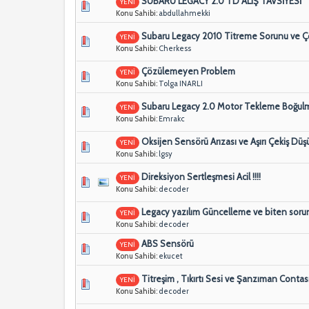
SUBARU LEGACY 2.0 TD ALIŞ TAVSİYESİ
YENİ
Konu Sahibi:
abdullahmekki
Subaru Legacy 2010 Titreme Sorunu ve Çöz
YENİ
Konu Sahibi:
Cherkess
Çözülemeyen Problem
YENİ
Konu Sahibi:
Tolga INARLI
Subaru Legacy 2.0 Motor Tekleme Boğul
YENİ
Konu Sahibi:
Emrakc
Oksijen Sensörü Arızası ve Aşırı Çekiş Düş
YENİ
Konu Sahibi:
lgsy
Direksiyon Sertleşmesi Acil !!!!
YENİ
Konu Sahibi:
decoder
Legacy yazılım Güncelleme ve biten soru
YENİ
Konu Sahibi:
decoder
ABS Sensörü
YENİ
Konu Sahibi:
ekucet
Titreşim , Tıkırtı Sesi ve Şanzıman Contas
YENİ
Konu Sahibi:
decoder