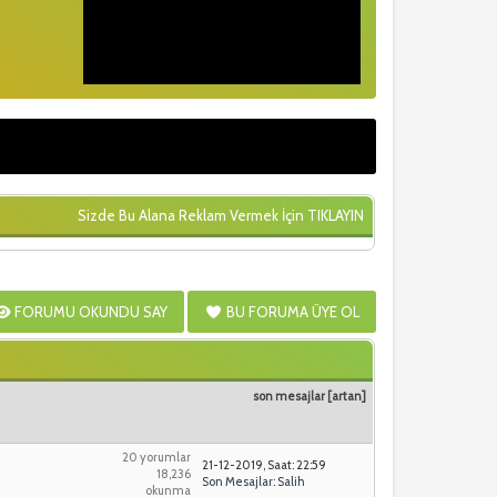
Sizde Bu Alana Reklam Vermek İçin
TIKLAYIN
FORUMU OKUNDU SAY
BU FORUMA ÜYE OL
son mesajlar
[
artan
]
20 yorumlar
21-12-2019, Saat: 22:59
18,236
Son Mesajlar
:
Salih
okunma