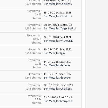
3 yorumlar
29-06-2024, Saat: 15:50
1,224 okunma
Son Mesajlar
:
Cherkess
45 yorumlar
16-06-2024, Saat: 21:41
12,453
Son Mesajlar
:
Cherkess
okunma
5 yorumlar
01-04-2024, Saat: 13:33
1,485 okunma
Son Mesajlar
:
Tolga INARLI
150 yorumlar
05-01-2024, Saat: 11:21
40,370
Son Mesajlar
:
VALMOND
okunma
4 yorumlar
16-09-2023, Saat: 12:22
1,254 okunma
Son Mesajlar
:
lgsy
7 yorumlar
17-07-2023, Saat: 15:07
2,753
Son Mesajlar
:
decoder
okunma
4 yorumlar
15-06-2023, Saat: 18:57
1,479 okunma
Son Mesajlar
:
decoder
7 yorumlar
09-06-2023, Saat: 01:52
1,246 okunma
Son Mesajlar
:
Cherkess
9 yorumlar
31-01-2023, Saat: 20:46
2,834
Son Mesajlar
:
btanyeri2
okunma