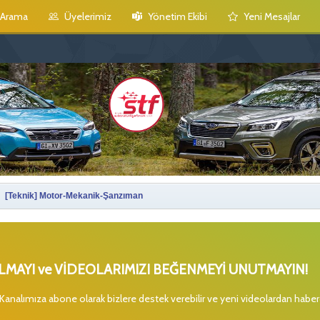
Arama
Üyelerimiz
Yönetim Ekibi
Yeni Mesajlar
[Teknik] Motor-Mekanik-Şanzıman
MAYI ve VİDEOLARIMIZI BEĞENMEYİ UNUTMAYIN!
 Kanalımıza abone olarak bizlere destek verebilir ve yeni videolardan habe