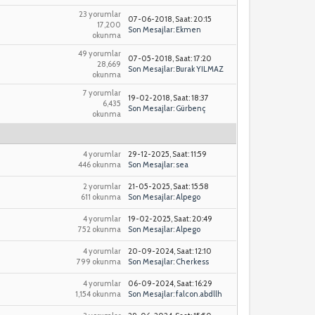
23 yorumlar
07-06-2018, Saat: 20:15
17,200
Son Mesajlar
:
Ekmen
okunma
49 yorumlar
07-05-2018, Saat: 17:20
28,669
Son Mesajlar
:
Burak YILMAZ
okunma
7 yorumlar
19-02-2018, Saat: 18:37
6,435
Son Mesajlar
:
Gürbenç
okunma
4 yorumlar
29-12-2025, Saat: 11:59
446 okunma
Son Mesajlar
:
sea
2 yorumlar
21-05-2025, Saat: 15:58
611 okunma
Son Mesajlar
:
Alpego
4 yorumlar
19-02-2025, Saat: 20:49
752 okunma
Son Mesajlar
:
Alpego
4 yorumlar
20-09-2024, Saat: 12:10
799 okunma
Son Mesajlar
:
Cherkess
4 yorumlar
06-09-2024, Saat: 16:29
1,154 okunma
Son Mesajlar
:
falcon.abdllh