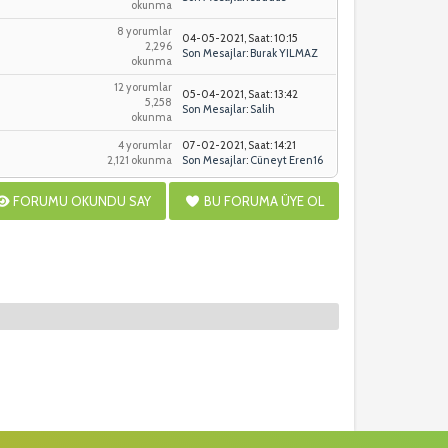
okunma
8 yorumlar
04-05-2021, Saat: 10:15
2,296
Son Mesajlar
:
Burak YILMAZ
okunma
12 yorumlar
05-04-2021, Saat: 13:42
5,258
Son Mesajlar
:
Salih
okunma
4 yorumlar
07-02-2021, Saat: 14:21
2,121 okunma
Son Mesajlar
:
Cüneyt Eren16
FORUMU OKUNDU SAY
BU FORUMA ÜYE OL