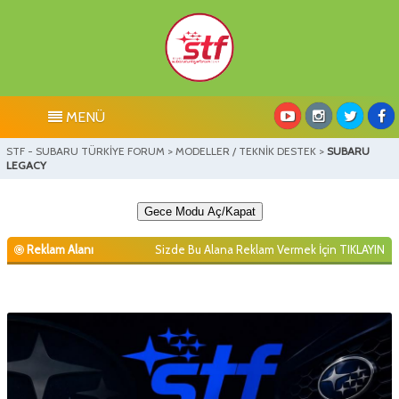
MENÜ
STF - SUBARU TÜRKİYE FORUM
>
MODELLER / TEKNİK DESTEK
>
SUBARU
LEGACY
Gece Modu Aç/Kapat
Reklam Alanı
Sizde Bu Alana Reklam Vermek İçin
TIKLAYIN