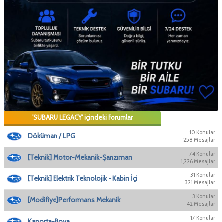
'SUBARU LEGACY' içindeki Forumlar
10 Konular
Döküman / LPG
258 Mesajlar
74 Konular
[Teknik] Motor-Mekanik-Şanzıman
1,226 Mesajlar
31 Konular
[Teknik] Elektrik Teknolojik - Kabin İçi
321 Mesajlar
3 Konular
[Modifiye]Performans Mekanik
42 Mesajlar
17 Konular
Kaporta-Boya