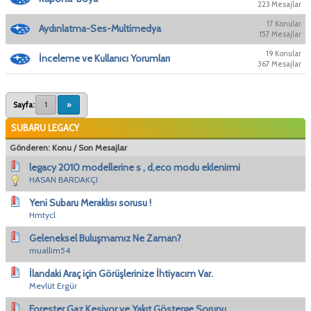
223 Mesajlar
17 Konular
Aydınlatma-Ses-Multimedya
157 Mesajlar
19 Konular
İnceleme ve Kullanıcı Yorumları
367 Mesajlar
Sayfa:
1
»
SUBARU LEGACY
Gönderen:
Konu
/
Son Mesajlar
legacy 2010 modellerine s , d,eco modu eklenirmi
HASAN BARDAKÇI
Yeni Subaru Meraklısı sorusu !
Hmtycl
Geleneksel Buluşmamız Ne Zaman?
muallim54
İlandaki Araç için Görüşlerinize İhtiyacım Var.
Mevlüt Ergür
Forester Gaz Kesiyor ve Yakıt Gösterge Sorunu