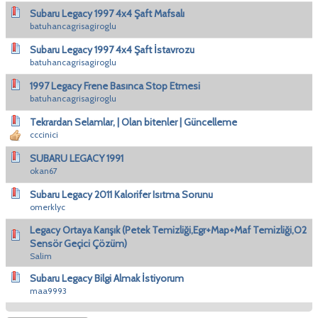
Subaru Legacy 1997 4x4 Şaft Mafsalı
batuhancagrisagiroglu
Subaru Legacy 1997 4x4 Şaft İstavrozu
batuhancagrisagiroglu
1997 Legacy Frene Basınca Stop Etmesi
batuhancagrisagiroglu
Tekrardan Selamlar, | Olan bitenler | Güncelleme
cccinici
SUBARU LEGACY 1991
okan67
Subaru Legacy 2011 Kalorifer Isıtma Sorunu
omerklyc
Legacy Ortaya Karışık (Petek Temizliği,Egr+Map+Maf Temizliği,O2
Sensör Geçici Çözüm)
Salim
Subaru Legacy Bilgi Almak İstiyorum
maa9993