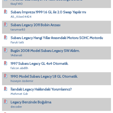
tbay7410
Subaru İmpreza 1999 1.6 GL ile 2.0 Swap Yapılır mı
Ali_Köse34424
Subaru Legacy 2011 Bobin Arızası
tarumar83
Subaru Legacy Hangi Yıllar Arasındaki Motoru SOHC Motordu
Faruk tatlı
Bugün 2008 Model Subaru Legacy SW Aldım.
1Adanali
1997 Subaru Legacy GL 4x4 Otomatik.
falcon.abdllh
1990 Model Subaru Legacy 1,8 GL Otomatik.
hüseyin özdemir
İlandaki Legacy Hakkındaki Yorumlarınız?
Mehmet Gdr
Legacy Benzinde Boğulma
decoder