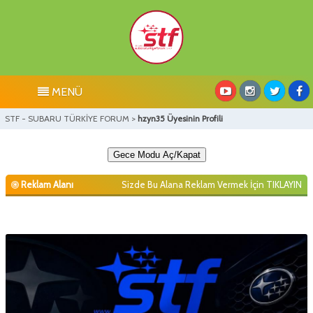
MENÜ
STF - SUBARU TÜRKİYE FORUM
>
hzyn35 Üyesinin Profili
Gece Modu Aç/Kapat
Reklam Alanı
Sizde Bu Alana Reklam Vermek İçin
TIKLAYIN