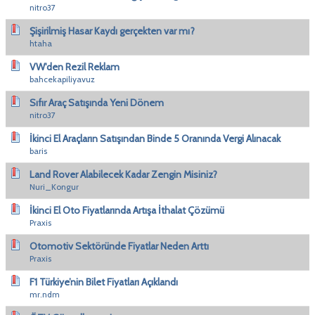
nitro37
Şişirilmiş Hasar Kaydı gerçekten var mı?
htaha
VW'den Rezil Reklam
bahcekapiliyavuz
Sıfır Araç Satışında Yeni Dönem
nitro37
İkinci El Araçların Satışından Binde 5 Oranında Vergi Alınacak
baris
Land Rover Alabilecek Kadar Zengin Misiniz?
Nuri_Kongur
İkinci El Oto Fiyatlarında Artışa İthalat Çözümü
Praxis
Otomotiv Sektöründe Fiyatlar Neden Arttı
Praxis
F1 Türkiye’nin Bilet Fiyatları Açıklandı
mr.ndm