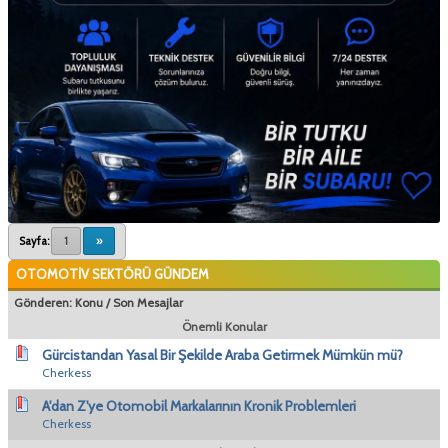
Sayfa:
1
»
OTOMOTİV SEKTÖRÜ GÜNDEM
Gönderen:
Konu
/
Son Mesajlar
Önemli Konular
Gürcistandan Yasal Bir Şekilde Araba Getirmek Mümkün mü?
Cherkess
A'dan Z'ye Otomobil Markalarının Kronik Problemleri
Cherkess