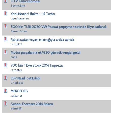
ÖTV Güncellemesi
SevincSmt
Yeni Motor Ufukta - 1.5 Turbo
oguzhaneren
500 bin TL'lik 2020 VW Passat çarpışma testinde ikiye katlandı
Taner Güler
Rahat satar mıyım mantığıyla araba almak
Ferhat23
Motor parçalarına ek %30 gümrük vergisi geldi
baris
700 bin TL'ye stock 2016 Impreza
Ferhat23
ESP Nasıl İcat Edildi
Cherkess
MERCEDES
tarkaner
Subaru Forester 2014 Bakım
adm6671