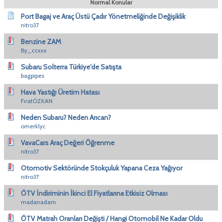
Normal Konular
Port Bagaj ve Araç Üstü Çadır Yönetmeliğinde Değişiklik
nitro37
Benzine ZAM
By_ccxxx
Subaru Solterra Türkiye'de Satışta
bagpipes
Hava Yastığı Üretim Hatası
FıratÖZKAN
Neden Subaru? Neden Arıcan?
omerklyc
VavaCars Araç Değeri Öğrenme
nitro37
Otomotiv Sektöründe Stokçuluk Yapana Ceza Yağıyor
nitro37
ÖTV İndiriminin İkinci El Fiyatlarına Etkisiz Olması
madanadam
ÖTV Matrah Oranları Değişti / Hangi Otomobil Ne Kadar Oldu