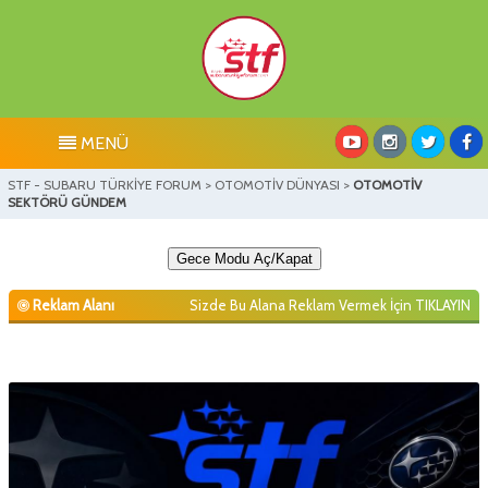
MENÜ
STF - SUBARU TÜRKİYE FORUM
>
OTOMOTİV DÜNYASI
>
OTOMOTİV
SEKTÖRÜ GÜNDEM
Gece Modu Aç/Kapat
Reklam Alanı
Sizde Bu Alana Reklam Vermek İçin
TIKLAYIN