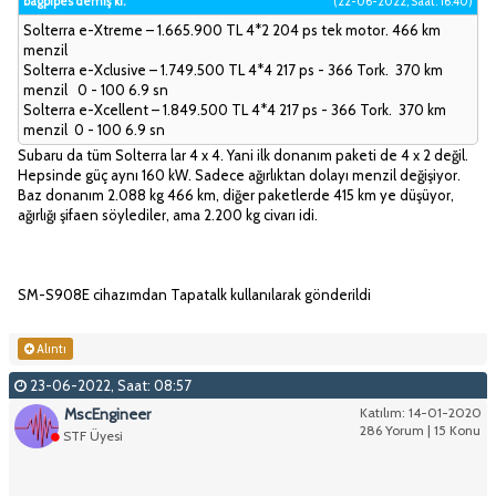
bagpipes demiş ki:
(22-06-2022, Saat: 16:40)
Solterra e-Xtreme – 1.665.900 TL 4*2 204 ps tek motor. 466 km
menzil
Solterra e-Xclusive – 1.749.500 TL 4*4 217 ps - 366 Tork. 370 km
menzil 0 - 100 6.9 sn
Solterra e-Xcellent – 1.849.500 TL 4*4 217 ps - 366 Tork. 370 km
menzil 0 - 100 6.9 sn
Subaru da tüm Solterra lar 4 x 4. Yani ilk donanım paketi de 4 x 2 değil.
Hepsinde güç aynı 160 kW. Sadece ağırlıktan dolayı menzil değişiyor.
Baz donanım 2.088 kg 466 km, diğer paketlerde 415 km ye düşüyor,
ağırlığı şifaen söylediler, ama 2.200 kg civarı idi.
SM-S908E cihazımdan Tapatalk kullanılarak gönderildi
Alıntı
23-06-2022, Saat: 08:57
MscEngineer
Katılım: 14-01-2020
286 Yorum | 15 Konu
STF Üyesi