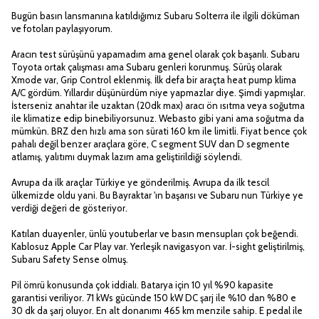
Bugün basın lansmanına katıldığımız Subaru Solterra ile ilgili döküman
ve fotoları paylaşıyorum.
Aracın test sürüşünü yapamadım ama genel olarak çok başarılı. Subaru
Toyota ortak çalışması ama Subaru genleri korunmuş. Sürüş olarak
Xmode var, Grip Control eklenmiş. İlk defa bir araçta heat pump klima
A/C gördüm. Yıllardır düşünürdüm niye yapmazlar diye. Şimdi yapmışlar.
İsterseniz anahtar ile uzaktan (20dk max) aracı ön ısıtma veya soğutma
ile klimatize edip binebiliyorsunuz. Webasto gibi yani ama soğutma da
mümkün. BRZ den hızlı ama son sürati 160 km ile limitli. Fiyat bence çok
pahalı değil benzer araçlara göre, C segment SUV dan D segmente
atlamış, yalıtımı duymak lazım ama geliştirildiği söylendi.
Avrupa da ilk araçlar Türkiye ye gönderilmiş. Avrupa da ilk tescil
ülkemizde oldu yani. Bu Bayraktar 'ın başarısı ve Subaru nun Türkiye ye
verdiği değeri de gösteriyor.
Katılan duayenler, ünlü youtuberlar ve basın mensupları çok beğendi.
Kablosuz Apple Car Play var. Yerleşik navigasyon var. İ-sight geliştirilmiş,
Subaru Safety Sense olmuş.
Pil ömrü konusunda çok iddialı. Batarya için 10 yıl %90 kapasite
garantisi veriliyor. 71 kWs gücünde 150 kW DC şarj ile %10 dan %80 e
30 dk da şarj oluyor. En alt donanımı 465 km menzile sahip. E pedal ile