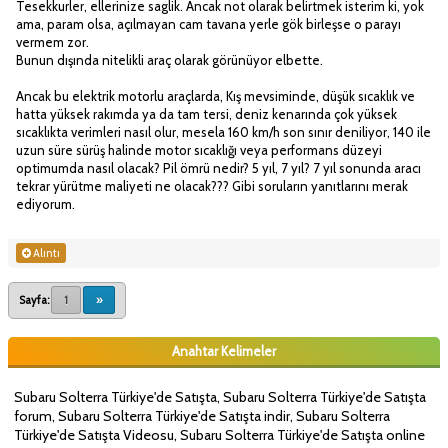
Tesekkurler, ellerinize saglik. Ancak not olarak belirtmek isterim ki, yok
ama, param olsa, açılmayan cam tavana yerle gök birleşse o parayı
vermem zor.
Bunun dışında nitelikli araç olarak görünüyor elbette.
Ancak bu elektrik motorlu araçlarda, Kış mevsiminde, düşük sıcaklık ve
hatta yüksek rakımda ya da tam tersi, deniz kenarında çok yüksek
sıcaklıkta verimleri nasıl olur, mesela 160 km/h son sınır deniliyor, 140 ile
uzun süre sürüş halinde motor sıcaklığı veya performans düzeyi
optimumda nasıl olacak? Pil ömrü nedir? 5 yıl, 7 yıl? 7 yıl sonunda aracı
tekrar yürütme maliyeti ne olacak??? Gibi soruların yanıtlarını merak
ediyorum.
Alıntı
Sayfa:
1
»
Anahtar Kelimeler
Subaru Solterra Türkiye'de Satışta, Subaru Solterra Türkiye'de Satışta
forum, Subaru Solterra Türkiye'de Satışta indir, Subaru Solterra
Türkiye'de Satışta Videosu, Subaru Solterra Türkiye'de Satışta online