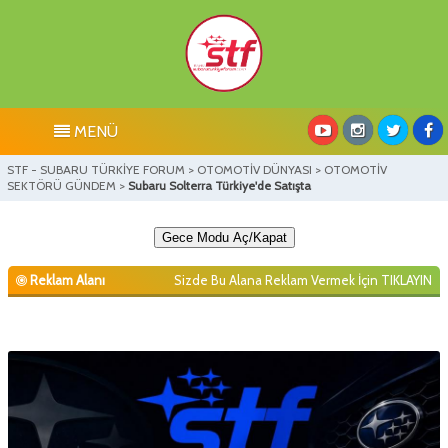
MENÜ
STF - SUBARU TÜRKİYE FORUM
>
OTOMOTİV DÜNYASI
>
OTOMOTİV
SEKTÖRÜ GÜNDEM
>
Subaru Solterra Türkiye'de Satışta
Gece Modu Aç/Kapat
Reklam Alanı
Sizde Bu Alana Reklam Vermek İçin
TIKLAYIN