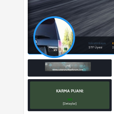
tolcetinkaya
K
STF Üyesi
2
KARMA PUANI:
160
[
Detaylar
]