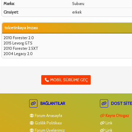
Marka:
Subaru
Cinsiyet:
erkek
tolcetinkaya İmzası
2010 Forester 2.0
2015 Levorg GTS
2010 Forester 2.5XT
2004 Legacy 2.0
MOBIL SÜRÜME GEÇ
BAĞLANTILAR
DOST SITE
Forum Anasayfa
Kayra Otogaz
Gizlilik Politikası
Link
Forum Üyelerimiz
Link