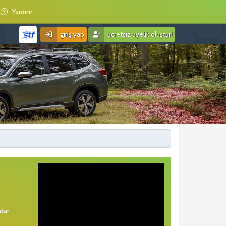
Yardım
giriş yap
ücretsiz üyelik oluştur!
rdar