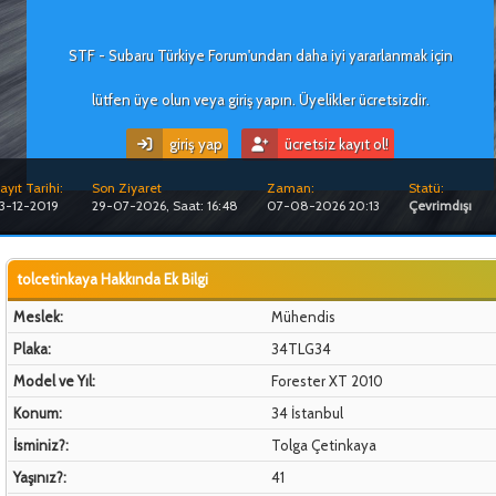
STF - Subaru Türkiye Forum'undan daha iyi yararlanmak için
lütfen üye olun veya giriş yapın. Üyelikler ücretsizdir.
giriş yap
ücretsiz kayıt ol!
ayıt Tarihi:
Son Ziyaret
Zaman:
Statü:
3-12-2019
29-07-2026, Saat: 16:48
07-08-2026 20:13
Çevrimdışı
tolcetinkaya Hakkında Ek Bilgi
Meslek:
Mühendis
Plaka:
34TLG34
Model ve Yıl:
Forester XT 2010
Konum:
34 İstanbul
İsminiz?:
Tolga Çetinkaya
Yaşınız?:
41