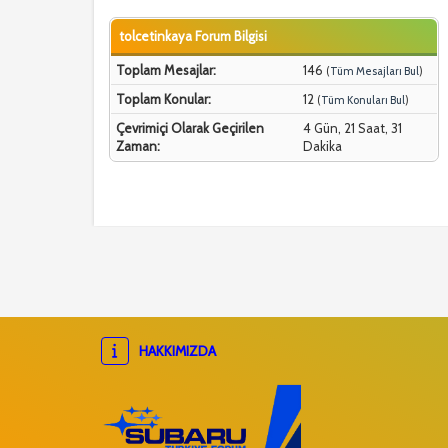
tolcetinkaya Forum Bilgisi
Toplam Mesajlar:
146
(
Tüm Mesajları Bul
)
Toplam Konular:
12
(
Tüm Konuları Bul
)
Çevrimiçi Olarak Geçirilen
4 Gün, 21 Saat, 31
Zaman:
Dakika
HAKKIMIZDA