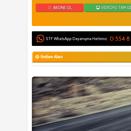
ABONE OL
VİDEOYU TAM İZ
0 554 8
STF WhatsApp Dayanışma Hattımız:
Reklam Alanı