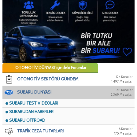
'OTOMOTİV DÜNYASI' içindeki Forumlar
124 Konular
OTOMOTİV SEKTÖRÜ GÜNDEM
1,497 Mesajlar
211 Konular
SUBARU DUNYASI
2,369 Mesajlar
SUBARU TEST VİDEOLARI
SUBARUDAN HABERLER
SUBARU OFFROAD
16 Konular
TRAFİK CEZA TUTARLARI
175 Mesajlar