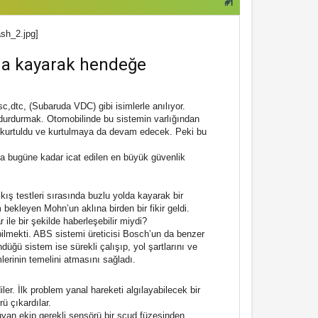
#1
sh_2.jpg]
da kayarak hendeğe
tc, (Subaruda VDC) gibi isimlerle anılıyor.
durdurmak. Otomobilinde bu sistemin varlığından
 kurtuldu ve kurtulmaya da devam edecek. Peki bu
ra bugüne kadar icat edilen en büyük güvenlik
ş testleri sırasında buzlu yolda kayarak bir
ekleyen Mohn’un aklına birden bir fikir geldi.
ile bir şekilde haberleşebilir miydi?
bilmekti. ABS sistemi üreticisi Bosch’un da benzer
üğü sistem ise sürekli çalışıp, yol şartlarını ve
rinin temelini atmasını sağladı.
ler. İlk problem yanal hareketi algılayabilecek bir
ü çıkardılar.
uyan ekip gerekli sensörü bir scud füzesinden