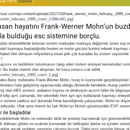
Saat: 08:55
Cherkess
.)
rviser.com/wp-content/uploads/2017/10/frank_werner_mohn_february_1989_cra
insan hayatını Frank-Werner Mohn’un buz
da bulduğu esc sistemine borçlu.
ün otomobillerde bulunan sistem markadan markaya değişmek üzere esp,esc,d
obil kaymaya başladığında frenleri ve motor gücünü kontrol ederek kaymayı 
 haberi bile olmayan milyonlarca insan pek çok kazadan bu sistem sayesinde
i?
n açısını ve lastiklerin tutunmasını takip eden sistem emniyet kemerinden son
r. Bu kadar önemli olan ekipman, bir kaza sonucu icat edildi.
des-Benz mühendisi Frank-Werner Mohn, İsveç’in kuzeyinde gerçekleştirilen kı
efonların hala geliştirme aşamasında olduğu dönemde hendekte oturup yardım b
ş olan ABS sistemi, arabanın kayma ve direksiyon açısını bilen bir bilgisayar 
ol edip aynı zamanda, her tekerdeki freni ayrı ayrı kullanarak kaymayı önleye
arın sistemi sadece acil durumda frene basıldığında çalışıyordu. Mohn’un düşünd
ediyordu. Ufak ama önemli bu fark Mohn’un fikrinin günümüzdeki ESP sistemle
 ile başladılar
ndüklerinde Mohn ve mühendis ekibi bir prototip hazırlamak için görevlendirildi
dükkanı gittiler ve uzaktan kumandalı bir helikopter aldılar ve içinden sensör
anladılar ancak problem sensörün çalışma hızıydı. Daha hızlı sensöre ihtiyaç d