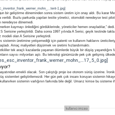
ğun bir geliştirme döneminden sonra sistem üretim için onay aldı. Bu karar Merc
verildi. Buzlu parkurda yapılan testte yönetici, otomobili neredeyse test pilot
dan neredeyse dönemedi.
önerken kaymayı önlediğini gördüklerinde, yöneticiler hemen onayladılar,” dedi
 S Serisine yerleştirildi. Daha sonra 1997 yılında A Serisi, geyik testinde takl
 modeli olan A Serisine yerleştirdi.
sistemin üretimine yetişemediği için patenti ve kullanım haklarını üreticileri
aşladı. Amaç maliyetleri düşürmek ve üretimi hızlandırmaktı.
etkililer tek araçlı kazalarda yaşanan ölümlerde büyük bir düşüş yaşandığını 
ların sayısı milyonları aştı. Bu teknoloji günümüzde pek çok gelişmiş ülked
ıyor?
 hayatından emekli olacak. Son çalıştığı proje ise otonom sürüş üzerine. İroni
 sistemleri geliştirilemezdi. Her gün pek çok insanı koruyan sistemin hikaye
kullanırken sistemin varlığının farkında bile değil. Umarız kimse bu sisteme i
kullanıcı i̇mzası