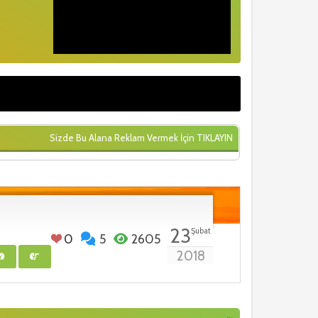
Sizde Bu Alana Reklam Vermek İçin
TIKLAYIN
23
Şubat
0
5
2605
2018