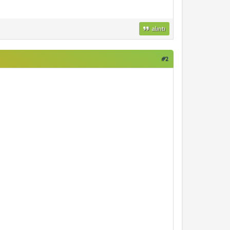
alıntı
#2