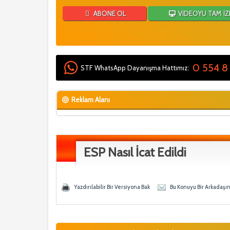
ABONE OL
VİDEOYU TAM İZ
0 554 8
STF WhatsApp Dayanışma Hattımız:
Reklam Alanı
ESP Nasıl İcat Edildi
 - 0 Ortalama
n
Yazdırılabilir Bir Versiyona Bak
Bu Konuyu Bir Arkadaşı