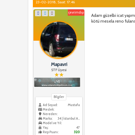
23-02-2018, Saat: 17:46
çevrimdışı
Adam güzelbi icat yapm
kötü mesela reno fulan
Mapavri
STF Üyesi
Bilgiler
Ad Soyad:
Mustafa
Meslek:
Nereden:
Marka:
34 | İstanbul Anadolu
Model ve Yıl:
Yaş:
47
Rep Puanı:
320