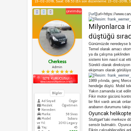
23-02-2018, Saat: 08:53
(En son düzenleme: 23-02-2018, 
çevrimdışı
[/url]
[url=https://www.ca
Milyonlarca 
düştüğü sıra
Günümüzde neredeyse büt
Temel olarak amacı otom
ya da çalışma şeklinden
sistemi kim nasıl icat ett
Cherkess
Sürekli olarak direksiyo
Admin
ekipmanı olarak görülüyo
1989 yılında, genç Merce
hendeğe düştü. Mobil tel
Yakın zamanda icat edilmi
Bilgiler
Fikir motor gücünü kontr
Ad Soyad:
Özgür
bir fikri vardı ancak onl
Meslek:
Öğretmen
arabanın durumunu takip 
Nereden:
Oyuncak helikopter
Marka:
58 Sivas
Model
Subaru
Stuttgart’taki merkeze dö
ve Yıl:
2010 Legacy
sensör bulmaktı. Oyuncak 
Yaş:
45
Fikrin çalışabileceğini 