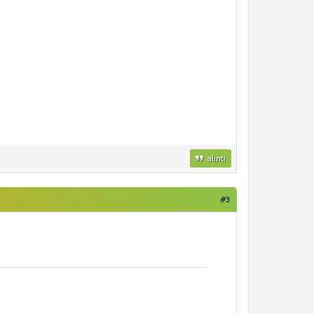
alıntı
#3