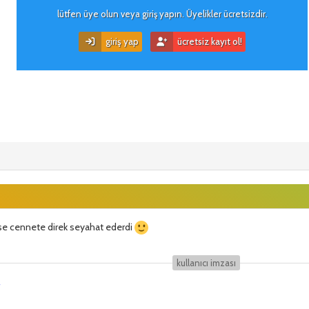
lütfen üye olun veya giriş yapın. Üyelikler ücretsizdir.
giriş yap
ücretsiz kayıt ol!
rse cennete direk seyahat ederdi
kullanıcı i̇mzası
r