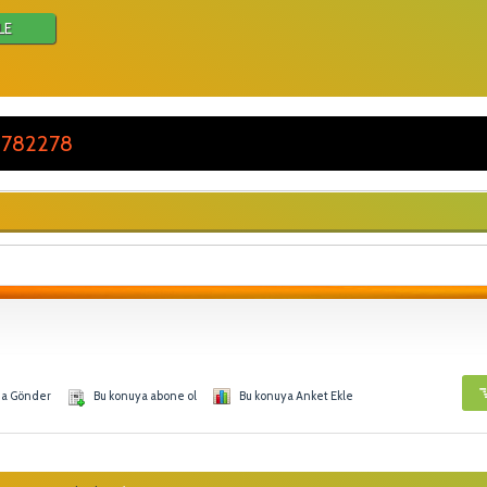
LE
 782278
na Gönder
Bu konuya abone ol
Bu konuya Anket Ekle