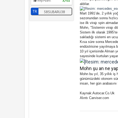
Rep Puanı:
3,702
aldılar.
TR
58SUBARU38
Mart 1991’de, 2 yıllık yo
sezonundan sonra hızlıca 
ise ilk virajı spin atma
Mohn, “Sistemin virajı d
Sistem ilk olarak 1995’te
sakladığı sistemi en ucuz
Kısa süre sonra Mercedes 
endüstrisine yayılmaya b
10 yıl içerisinde Alman y
sayesinde kurtulan yaşam
Mohn şu an ne yap
Mohn bu yıl, 35 yıllık iş
günümüzdeki otonom sürüş
insan, her gün arabasını 
Kaynak:Autocar.Co.Uk
Alıntı Carviser.com