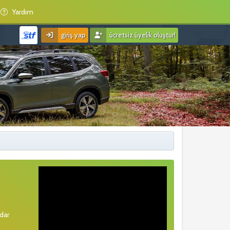
Yardım
giriş yap
ücretsiz üyelik oluştur!
rdar