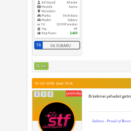
Ad Soyad:
Aheste
Meslek:
Kamu
Nereden:
Marka:
06 Ankara
Model
Subaru
ve Yıl:
2009Forester
Yaş:
49
Rep Puanı:
2,433
TR
06 SUBARU
bul
23-02-2018, Saat: 10:16
çevrimdışı
Bi kelimei şehadet geti
Subaru - Proud of Boxe