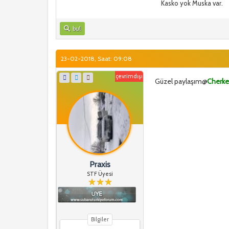
Kasko yok Muska var.
bul
23-02-2018, Saat: 09:08
çevrimdışı
Güzel paylaşım@
Cherk
Praxis
STF Üyesi
Bilgiler