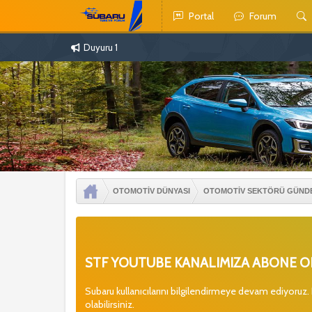
Portal
Forum
Duyuru 1
OTOMOTİV DÜNYASI
OTOMOTİV SEKTÖRÜ GÜND
STF YOUTUBE KANALIMIZA ABONE OL
Subaru kullanıcılarını bilgilendirmeye devam ediyoruz.
olabilirsiniz.