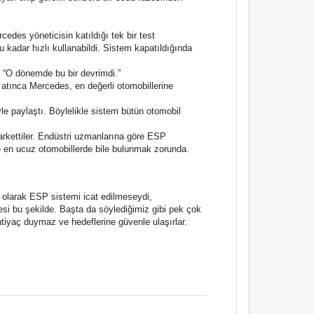
edes yöneticisin katıldığı tek bir test
u kadar hızlı kullanabildi. Sistem kapatıldığında
. “O dönemde bu bir devrimdi.”
a atınca Mercedes, en değerli otomobillerine
yle paylaştı. Böylelikle sistem bütün otomobil
farkettiler. Endüstri uzmanlarına göre ESP
e en ucuz otomobillerde bile bulunmak zorunda.
k olarak ESP sistemi icat edilmeseydi,
si bu şekilde. Başta da söylediğimiz gibi pek çok
htiyaç duymaz ve hedeflerine güvenle ulaşırlar.