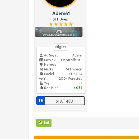
Adem61
STF Üyesi
Bilgiler
Ad Soyad:
Adem
Meslek:
Denizcilk Hzmtleri
Nereden:
Marka:
61 Trabzon
Model
SUBARU
ve Yıl:
2004 Forester XT
Yaş:
33
Rep Puanı:
4,032
TR
61 AF 483
bul