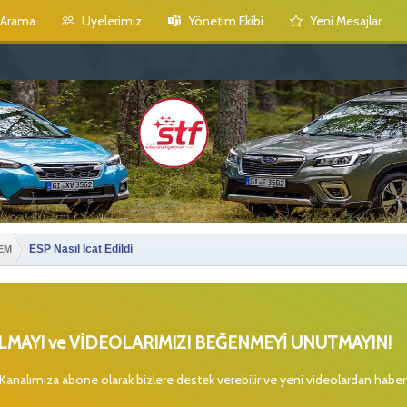
Arama
Üyelerimiz
Yönetim Ekibi
Yeni Mesajlar
ESP Nasıl İcat Edildi
EM
MAYI ve VİDEOLARIMIZI BEĞENMEYİ UNUTMAYIN!
 Kanalımıza abone olarak bizlere destek verebilir ve yeni videolardan habe