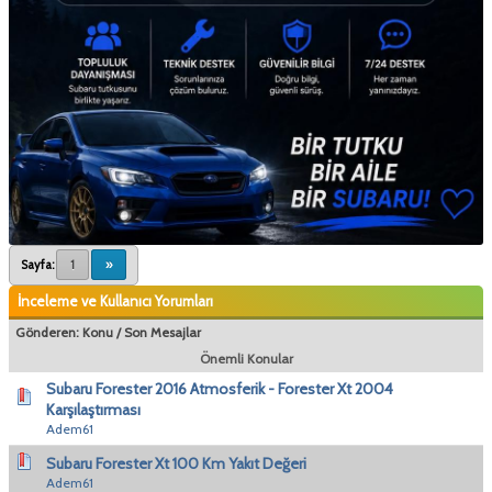
Sayfa:
1
»
İnceleme ve Kullanıcı Yorumları
Gönderen:
Konu
/
Son Mesajlar
Önemli Konular
Subaru Forester 2016 Atmosferik - Forester Xt 2004
Karşılaştırması
Adem61
Subaru Forester Xt 100 Km Yakıt Değeri
Adem61