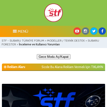
MENÜ
STF - SUBARU TÜRKİYE FORUM
>
MODELLER / TEKNİK DESTEK
>
SUBARU
FORESTER
>
İnceleme ve Kullanıcı Yorumları
Gece Modu Aç/Kapat
Reklam Alanı
Sizde Bu Alana Reklam Vermek İçin
TIKLAYIN