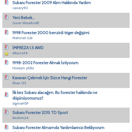
Subaru Forester 2009 Alım Hakkında Yardım
canery90
Yeni Bebek...
Gurer Woodcraft
1998 Forester 2000 benzinli triger değişimi
Mehmet Gdr
İMPREZA 1.5 AWD
elturco34
1998-2002 Forester Almak İstiyorum
Hüseyin yildiz
Karavan Çekmek İçin Sizce Hangi Forester
ilhan 135
İlk kez Subaru alacağım. Bu forester hakkında ne
düşünüyorsunuz?
sigmaHSP
Subaru Forester 2015 TD Sport
ibrahim24
Subaru Forester Almamda Yardımlarınızı Bekliyorum