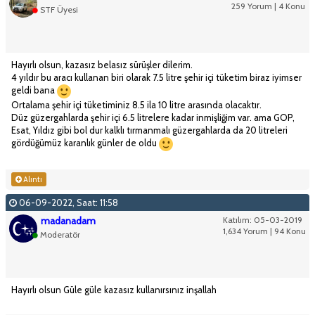
259 Yorum | 4 Konu
STF Üyesi
Hayırlı olsun, kazasız belasız sürüşler dilerim.
4 yıldır bu aracı kullanan biri olarak 7.5 litre şehir içi tüketim biraz iyimser
geldi bana
Ortalama şehir içi tüketiminiz 8.5 ila 10 litre arasında olacaktır.
Düz güzergahlarda şehir içi 6.5 litrelere kadar inmişliğim var. ama GOP,
Esat, Yıldız gibi bol dur kalklı tırmanmalı güzergahlarda da 20 litreleri
gördüğümüz karanlık günler de oldu
Alıntı
06-09-2022, Saat: 11:58
madanadam
Katılım: 05-03-2019
1,634 Yorum | 94 Konu
Moderatör
Hayırlı olsun Güle güle kazasız kullanırsınız inşallah