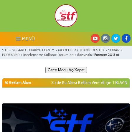
MENÜ
STF - SUBARU TÜRKİYE FORUM
>
MODELLER / TEKNİK DESTEK
>
SUBARU
FORESTER
>
İnceleme ve Kullanıcı Yorumları
>
Sonunda ! Forester 2013 xt
Gece Modu Aç/Kapat
Reklam Alanı
Sizde Bu Alana Reklam Vermek İçin
TIKLAYIN