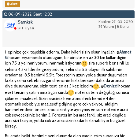
Alıntı
06-09-2022, Saat: 12:32
Samksk
Katılım: 27-03-2020
29 Yorum | 8 Konu
STF Üyesi
Hepinize çok teşekkür ederim. Daha iyileri sizin olsun inşallah. @
Ahmet
G
hocam eryamanda oturdugum, bir biniste en az 30 km kullandigim
için 7,5 lt ye inaniyorum, inanmak istiyorum
zira superb benzinli ile
sehirici 4.3-5 ltler ile geziyordum, sehir disi 5.5 oluyor. ilk sahibinin
ortalamasi 8.5 benimki 5.5lt. Forester in uzun yolda dusundugumden
fazla yakma sebebi ruzgar direncinin hizla beraber daha da artmasi
diye dusunuyorum. sizin testi en az 5 kez izledim
. @
Denizci
hocam
evet tersini yaptim ama 5gün sürdü
noter sistem değişikliği sonucu
çökmesi maalesef. Sizin araciniz hem atmosferik hemde 4 ileri
otomatik sebebiyle maalesef gidişine gore cok yakıyor, aldigim
hanimefendinin önceki araci sizinkiyle aynıymış en son noterde araci
cok seveceksiniz benim 3. Forester im bu arac farkli, siz araci degilde
arac sizi tasiyor, yolda cok az arac sizin kadar hizlanabiliyor bu güzel
birsey.
Bu arada belki benimle ayni durumda olan vardir eşim subaruyu hic