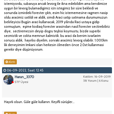
istemiyordu, subaruya ancak levorg ile ikna edebildim ama kendimize
uygun bir levorg bulamadigimiz icin istegimiz bir süre bekledi ve
sonunda izmirdeki forester çıktı, esim hic istememesine ragmen nasip
oldu aracimiz satildi ve aldik, simdi Araci satip satmama durumumuzun
belirleyicisi Bugün araci kullanacak, 2019 yilinda Raci ustaya gidip
sormuştum, eşime kodiaq forester arasindan nasil forester sectirebiliriz
diye, sectiremezsin deyip dogru teşhisi koymustu, bizde superbi
secmistik ve cokta memnun kalmistik. bu araci da benim israrlarim
sonucu aldık, hayırlısı diyelim, sonraki aracimiz levorg olabilir. 1.000km
lik deneyimim Imkani olan herkesin ölmeden önce 2.0xt kullanmasi
gerekir diye düşünüyorum.
Alıntı
06-09-2022, Saat: 12:45
Harun_3370
Katılım: 16-09-2019
58 Yorum | 6 Konu
STF Üyesi
Hayırlı olsun. Güle güle kullanın. Keyifli sürüşler...