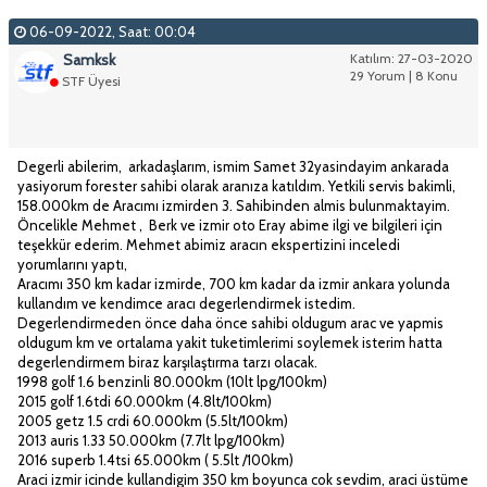
06-09-2022, Saat: 00:04
Samksk
Katılım: 27-03-2020
29 Yorum | 8 Konu
STF Üyesi
Degerli abilerim, arkadaşlarım, ismim Samet 32yasindayim ankarada
yasiyorum forester sahibi olarak aranıza katıldım. Yetkili servis bakimli,
158.000km de Aracımı izmirden 3. Sahibinden almis bulunmaktayim.
Öncelikle Mehmet , Berk ve izmir oto Eray abime ilgi ve bilgileri için
teşekkür ederim. Mehmet abimiz aracın ekspertizini inceledi
yorumlarını yaptı,
Aracımı 350 km kadar izmirde, 700 km kadar da izmir ankara yolunda
kullandım ve kendimce aracı degerlendirmek istedim.
Degerlendirmeden önce daha önce sahibi oldugum arac ve yapmis
oldugum km ve ortalama yakit tuketimlerimi soylemek isterim hatta
degerlendirmem biraz karşılaştırma tarzı olacak.
1998 golf 1.6 benzinli 80.000km (10lt lpg/100km)
2015 golf 1.6tdi 60.000km (4.8lt/100km)
2005 getz 1.5 crdi 60.000km (5.5lt/100km)
2013 auris 1.33 50.000km (7.7lt lpg/100km)
2016 superb 1.4tsi 65.000km ( 5.5lt /100km)
Araci izmir icinde kullandigim 350 km boyunca cok sevdim, araci üstüme