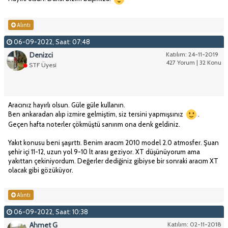
Alıntı
06-09-2022, Saat: 07:48
Denizci
Katılım: 24-11-2019
427 Yorum | 32 Konu
STF Üyesi
Aracınız hayırlı olsun. Güle güle kullanın.
​​​​​​Ben ankaradan alıp izmire gelmiştim, siz tersini yapmışsınız
.
Geçen hafta noterler çökmüştü sanırım ona denk geldiniz.
Yakıt konusu beni şaşırttı. Benim aracım 2010 model 2.0 atmosfer. Şuan
şehir içi 11-12, uzun yol 9-10 lt arası geziyor. XT düşünüyorum ama
yakıttan çekiniyordum. Değerler dediğiniz gibiyse bir sonraki aracım XT
olacak gibi gözüküyor.
Alıntı
06-09-2022, Saat: 10:38
Ahmet G
Katılım: 02-11-2018