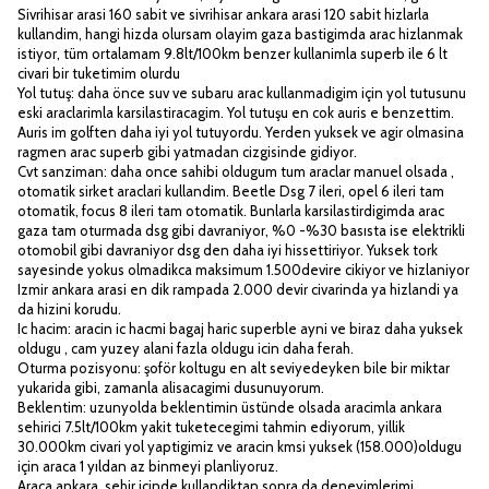
Sivrihisar arasi 160 sabit ve sivrihisar ankara arasi 120 sabit hizlarla
kullandim, hangi hizda olursam olayim gaza bastigimda arac hizlanmak
istiyor, tüm ortalamam 9.8lt/100km benzer kullanimla superb ile 6 lt
civari bir tuketimim olurdu
Yol tutuş: daha önce suv ve subaru arac kullanmadigim için yol tutusunu
eski araclarimla karsilastiracagim. Yol tutuşu en cok auris e benzettim.
Auris im golften daha iyi yol tutuyordu. Yerden yuksek ve agir olmasina
ragmen arac superb gibi yatmadan cizgisinde gidiyor.
Cvt sanziman: daha once sahibi oldugum tum araclar manuel olsada ,
otomatik sirket araclari kullandim. Beetle Dsg 7 ileri, opel 6 ileri tam
otomatik, focus 8 ileri tam otomatik. Bunlarla karsilastirdigimda arac
gaza tam oturmada dsg gibi davraniyor, %0 -%30 basısta ise elektrikli
otomobil gibi davraniyor dsg den daha iyi hissettiriyor. Yuksek tork
sayesinde yokus olmadikca maksimum 1.500devire cikiyor ve hizlaniyor
Izmir ankara arasi en dik rampada 2.000 devir civarinda ya hizlandi ya
da hizini korudu.
Ic hacim: aracin ic hacmi bagaj haric superble ayni ve biraz daha yuksek
oldugu , cam yuzey alani fazla oldugu icin daha ferah.
Oturma pozisyonu: şoför koltugu en alt seviyedeyken bile bir miktar
yukarida gibi, zamanla alisacagimi dusunuyorum.
Beklentim: uzunyolda beklentimin üstünde olsada aracimla ankara
sehirici 7.5lt/100km yakit tuketecegimi tahmin ediyorum, yillik
30.000km civari yol yaptigimiz ve aracin kmsi yuksek (158.000)oldugu
için araca 1 yıldan az binmeyi planliyoruz.
Araca ankara sehir icinde kullandiktan sonra da deneyimlerimi