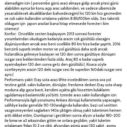
alamadigim icin ( persembe günü araci almaya gidip ancak ptesi günü
alabildim ayrica bir konu açıp arac sahibinden, ve sadece ulkemizde
yasanabilecek aksakliklardan bahsedecegim) hic 120 km hızı gecmedim
ve cok sakin kullandim ortalama yakitim 8.8lt/100km oldu. Ses takıntılı
oldugum için japon araclari bana hitap etmesede forester i kim
istemez!
Konfor: Oncelikle sesten başlayayım 2013 sonrasi forester
yorumlarindan okudugum kadariyla aracin cok gürültülü olacağını
düşünüyordum ancak arac beni ozellikle 80 km hiza kadar şaşırttı, 2016
benzinli superb imden motor ve yol gürültüsü daha azdi ancak
hizlandikca gelmeye baslayan ve 120 den sonra gürültüye dönüşen
ruzgar sesi beklentimden fazla oldu. Araç 80 e kadar superb
ayarindayken 120 den sonra getz den gürültülü:(. Kisaca söyle
ozetleyeyim aracin 120 deki ruzgar sesi ile superbin 160daki ruzgar sesi
ayni:(
Performans yakit: Eray usta aracı liftte inceledikten sonra sıra yol
testine geldi. sakin kullanim, dönüşler, frenleme derken Eray usta sharp
moduna alip gaza basti, kendimi uçakta gibi hissettim kulaklarim
uguldamaya baslamistiki yol bitti. Izmirde aracı sakin kullandigim icin
Performansiyla ilgili yorumumu Ankara dönüşü kullanimimla yapacagim,
salihliye kadar genelde 110-130araliginda kullandim, bazi sol seritten
vazgecmeyenleri saglarken 140a çıktığım olmuş yakit tuketimim hemen
artti dikkat ettim, Dumlupınar i gectikten sonra afyon a kadar 180-200
ile bmw ve a3 arkasindan gittim ve onlara geçildim, yakit tuketim
ortalamam 9dan 10.2 ye cikti, afyondan gömü arasi 130 sabit , gomu