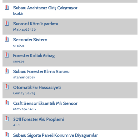
Subaru Anahtarsız Giriş Çalışmıyor
bcakir
Sunroof Kömür yardımı
Matkap26438
Seconder Sistem
urabus
Forester Koltuk Airbag
sereze
Subaru Forester Klima Sorunu
atahanozbek
Otomatik Far Hassasiyeti
Günay Savaş
Craft Sensor Eksantrik Mılı Sensor
Matkap26438
2011 Forester Akü Proplemi
Ali61
Subaru Sigorta Paneli Konum ve Diyagramlar