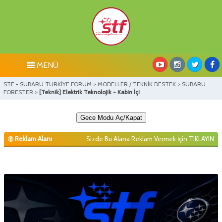
MENÜ
STF - SUBARU TÜRKİYE FORUM
>
MODELLER / TEKNİK DESTEK
>
SUBARU
FORESTER
>
[Teknik] Elektrik Teknolojik - Kabin İçi
Gece Modu Aç/Kapat
Reklam Alanı
Sizde Bu Alana Reklam Vermek İçin
TIKLAYIN