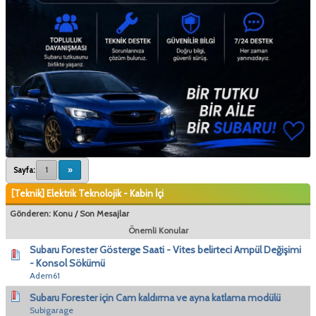
Sayfa:
1
»
[Teknik] Elektrik Teknolojik - Kabin İçi
Gönderen:
Konu
/
Son Mesajlar
Önemli Konular
Subaru Forester Gösterge Saati - Vites belirteci Ampül Değişimi
- Konsol Sökümü
Adem61
Subaru Forester için Cam kaldırma ve ayna katlama modülü
Subigarage