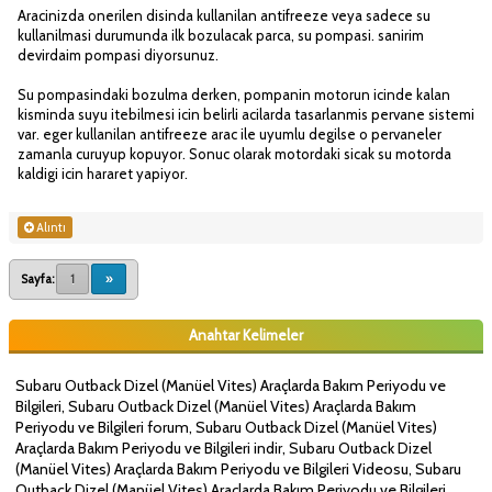
Aracinizda onerilen disinda kullanilan antifreeze veya sadece su
kullanilmasi durumunda ilk bozulacak parca, su pompasi. sanirim
devirdaim pompasi diyorsunuz.
Su pompasindaki bozulma derken, pompanin motorun icinde kalan
kisminda suyu itebilmesi icin belirli acilarda tasarlanmis pervane sistemi
var. eger kullanilan antifreeze arac ile uyumlu degilse o pervaneler
zamanla curuyup kopuyor. Sonuc olarak motordaki sicak su motorda
kaldigi icin hararet yapiyor.
Alıntı
Sayfa:
1
»
Anahtar Kelimeler
Subaru Outback Dizel (Manüel Vites) Araçlarda Bakım Periyodu ve
Bilgileri, Subaru Outback Dizel (Manüel Vites) Araçlarda Bakım
Periyodu ve Bilgileri forum, Subaru Outback Dizel (Manüel Vites)
Araçlarda Bakım Periyodu ve Bilgileri indir, Subaru Outback Dizel
(Manüel Vites) Araçlarda Bakım Periyodu ve Bilgileri Videosu, Subaru
Outback Dizel (Manüel Vites) Araçlarda Bakım Periyodu ve Bilgileri