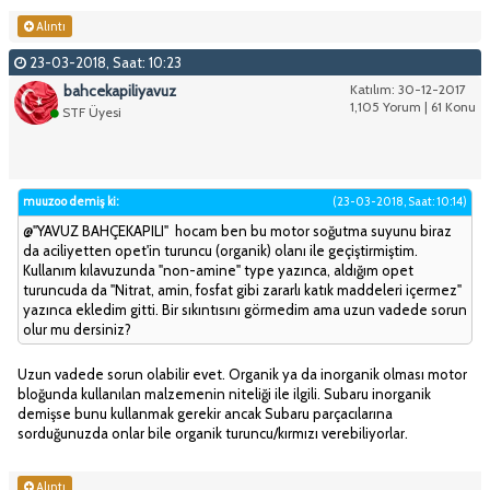
Alıntı
23-03-2018, Saat: 10:23
bahcekapiliyavuz
Katılım: 30-12-2017
1,105 Yorum | 61 Konu
STF Üyesi
muuzoo demiş ki:
(23-03-2018, Saat: 10:14)
@"YAVUZ BAHÇEKAPILI" hocam ben bu motor soğutma suyunu biraz
da aciliyetten opet'in turuncu (organik) olanı ile geçiştirmiştim.
Kullanım kılavuzunda "non-amine" type yazınca, aldığım opet
turuncuda da "Nitrat, amin, fosfat gibi zararlı katık maddeleri içermez"
yazınca ekledim gitti. Bir sıkıntısını görmedim ama uzun vadede sorun
olur mu dersiniz?
Uzun vadede sorun olabilir evet. Organik ya da inorganik olması motor
bloğunda kullanılan malzemenin niteliği ile ilgili. Subaru inorganik
demişse bunu kullanmak gerekir ancak Subaru parçacılarına
sorduğunuzda onlar bile organik turuncu/kırmızı verebiliyorlar.
Alıntı