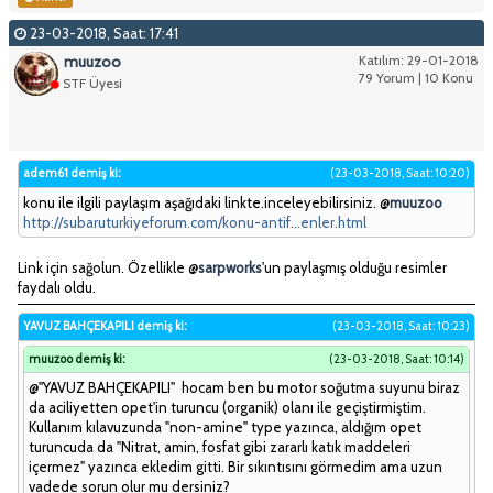
23-03-2018, Saat: 17:41
muuzoo
Katılım: 29-01-2018
79 Yorum | 10 Konu
STF Üyesi
adem61 demiş ki:
(23-03-2018, Saat: 10:20)
konu ile ilgili paylaşım aşağıdaki linkte.inceleyebilirsiniz. @
muuzoo
http://subaruturkiyeforum.com/konu-antif...enler.html
Link için sağolun. Özellikle @
sarpworks
'un paylaşmış olduğu resimler
faydalı oldu.
YAVUZ BAHÇEKAPILI demiş ki:
(23-03-2018, Saat: 10:23)
muuzoo demiş ki:
(23-03-2018, Saat: 10:14)
@"YAVUZ BAHÇEKAPILI" hocam ben bu motor soğutma suyunu biraz
da aciliyetten opet'in turuncu (organik) olanı ile geçiştirmiştim.
Kullanım kılavuzunda "non-amine" type yazınca, aldığım opet
turuncuda da "Nitrat, amin, fosfat gibi zararlı katık maddeleri
içermez" yazınca ekledim gitti. Bir sıkıntısını görmedim ama uzun
vadede sorun olur mu dersiniz?