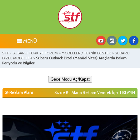
MENÜ
STF - SUBARU TÜRKİYE FORUM
>
MODELLER / TEKNİK DESTEK
>
SUBARU
DİZEL MODELLER
>
Subaru Outback Dizel (Manüel Vites) Araçlarda Bakım
Periyodu ve Bilgileri
Gece Modu Aç/Kapat
Reklam Alanı
Sizde Bu Alana Reklam Vermek İçin
TIKLAYIN