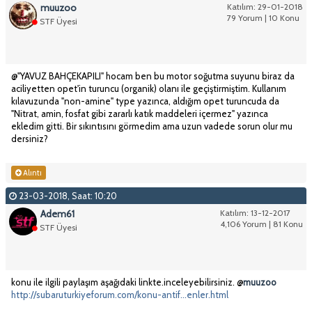
muuzoo
Katılım: 29-01-2018
79 Yorum | 10 Konu
STF Üyesi
@"YAVUZ BAHÇEKAPILI" hocam ben bu motor soğutma suyunu biraz da
aciliyetten opet'in turuncu (organik) olanı ile geçiştirmiştim. Kullanım
kılavuzunda "non-amine" type yazınca, aldığım opet turuncuda da
"Nitrat, amin, fosfat gibi zararlı katık maddeleri içermez" yazınca
ekledim gitti. Bir sıkıntısını görmedim ama uzun vadede sorun olur mu
dersiniz?
Alıntı
23-03-2018, Saat: 10:20
Adem61
Katılım: 13-12-2017
4,106 Yorum | 81 Konu
STF Üyesi
konu ile ilgili paylaşım aşağıdaki linkte.inceleyebilirsiniz. @
muuzoo
http://subaruturkiyeforum.com/konu-antif...enler.html