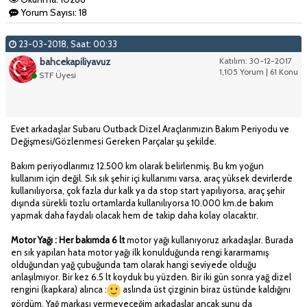
Yorum Sayısı: 18
23-03-2018, Saat: 00:33
bahcekapiliyavuz
Katılım: 30-12-2017
1,105 Yorum | 61 Konu
STF Üyesi
Evet arkadaşlar Subaru Outback Dizel Araçlarımızın Bakım Periyodu ve
Değişmesi/Gözlenmesi Gereken Parçalar şu şekilde.
Bakım periyodlarımız 12.500 km olarak belirlenmiş. Bu km yoğun
kullanım için değil. Sık sık şehir içi kullanımı varsa, araç yüksek devirlerde
kullanılıyorsa, çok fazla dur kalk ya da stop start yapılıyorsa, araç şehir
dışında sürekli tozlu ortamlarda kullanılıyorsa 10.000 km.de bakım
yapmak daha faydalı olacak hem de takip daha kolay olacaktır.
Motor Yağı :
Her bakımda 6 lt
motor yağı kullanıyoruz arkadaşlar. Burada
en sık yapılan hata motor yağı ilk konulduğunda rengi kararmamış
olduğundan yağ çubuğunda tam olarak hangi seviyede olduğu
anlaşılmıyor. Bir kez 6.5 lt koyduk bu yüzden. Bir iki gün sonra yağ dizel
rengini (kapkara) alınca :
aslında üst çizginin biraz üstünde kaldığını
gördüm. Yağ markası vermeyeceğim arkadaşlar ancak şunu da