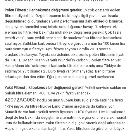
Polen Filtresi :
Her bakımda değişmesi gerekir.
En çok göz ardı edilen
filtredir diyebiliriz. Özgür hocamın bu konuyla ilgili yazıları var. Israrla
değiştirilmediği durumlarda yakıt performansını dahi etkilediği biliniyor.
Her şeyden önemlisi araç içinde soluduğumuz havayı filtreleyen tek
eleman bu filtre. Her bakımda muhakkak değişmesi gerekir. Çok fazla
çeşidi var. Subaru yetkili servislerinde maalesef bu filtrenin karbonlusu
satılmıyor. Sattıkları karbonsuz filtreyi de gördüm aman ha 100 küsür lira
para vermeyin o filtreye. Aynı filtreyi Toyota Corolla 2013 sonrası
araçlarda kullanıyor. Toyota servislerinde karbonlu polen filtresinin fiyatı
da 110 TL. Bosch, Mann ve yerli Wunder'in karbonlu polen filtreleri var.
Hatta Mann biofonksiyonel karbonlu filtre bile üretmiş ama Türkiye'de
satılmıyor. Yurt dışında 25 Euro fiyatı var (Almanyada). Ben bir tane
arkadaşımdan rica ettim. Eğer gelirse canlı canlı görsel paylaşırım.
Yakıt Filtresi :
İki bakımda bir değişmesi gerekir.
Yetkili serviste satılan en
pahalı filtre elemanı. 400 TL.ye yakın fiyatı var ancak
42072AG060
kodlu bu ürün Subaru kutusu dışında satılınca fiyatı
1/3'e iniyor. Bu filtre Hilux ve Land Cruiser araçlarda da kullanılıyor.
Muadili de var hatta yetkili servis fiyatının 1/10'u fiyatına. Her iki bakımda
değil de her bakımda değiştirme alternatifini de göz önüne alarak muadil
ürün de kullanabilirsiniz. Yakıt filtresinin dışı çok önemli değil arkadaşlar.
Hepsinin içinde kullanılan kağıt filtre. Yakıt filtrelerinde görülen en büyük