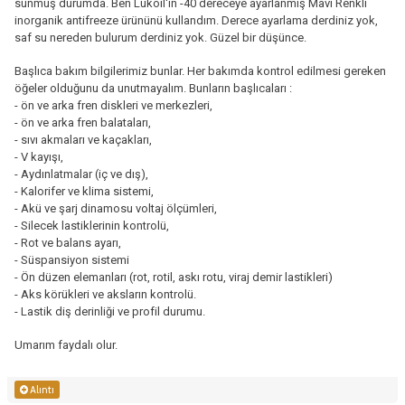
sunmuş durumda. Ben Lukoil'in -40 dereceye ayarlanmış Mavi Renkli
inorganik antifreeze ürününü kullandım. Derece ayarlama derdiniz yok,
saf su nereden bulurum derdiniz yok. Güzel bir düşünce.
Başlıca bakım bilgilerimiz bunlar. Her bakımda kontrol edilmesi gereken
öğeler olduğunu da unutmayalım. Bunların başlıcaları :
- ön ve arka fren diskleri ve merkezleri,
- ön ve arka fren balataları,
- sıvı akmaları ve kaçakları,
- V kayışı,
- Aydınlatmalar (iç ve dış),
- Kalorifer ve klima sistemi,
- Akü ve şarj dinamosu voltaj ölçümleri,
- Silecek lastiklerinin kontrolü,
- Rot ve balans ayarı,
- Süspansiyon sistemi
- Ön düzen elemanları (rot, rotil, askı rotu, viraj demir lastikleri)
- Aks körükleri ve aksların kontrolü.
- Lastik diş derinliği ve profil durumu.
Umarım faydalı olur.
Alıntı