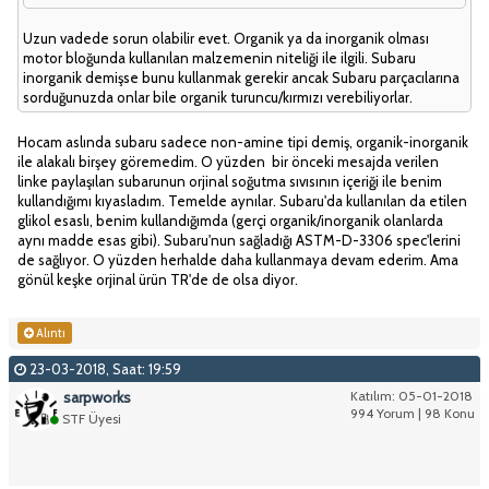
Uzun vadede sorun olabilir evet. Organik ya da inorganik olması
motor bloğunda kullanılan malzemenin niteliği ile ilgili. Subaru
inorganik demişse bunu kullanmak gerekir ancak Subaru parçacılarına
sorduğunuzda onlar bile organik turuncu/kırmızı verebiliyorlar.
Hocam aslında subaru sadece non-amine tipi demiş, organik-inorganik
ile alakalı birşey göremedim. O yüzden bir önceki mesajda verilen
linke paylaşılan subarunun orjinal soğutma sıvısının içeriği ile benim
kullandığımı kıyasladım. Temelde aynılar. Subaru'da kullanılan da etilen
glikol esaslı, benim kullandığımda (gerçi organik/inorganik olanlarda
aynı madde esas gibi). Subaru'nun sağladığı ASTM-D-3306 spec'lerini
de sağlıyor. O yüzden herhalde daha kullanmaya devam ederim. Ama
gönül keşke orjinal ürün TR'de de olsa diyor.
Alıntı
23-03-2018, Saat: 19:59
sarpworks
Katılım: 05-01-2018
994 Yorum | 98 Konu
STF Üyesi