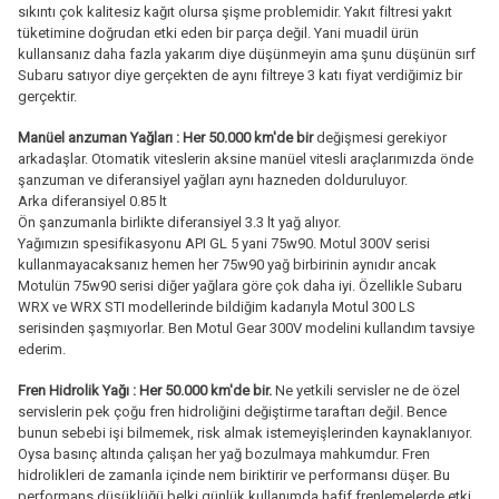
sıkıntı çok kalitesiz kağıt olursa şişme problemidir. Yakıt filtresi yakıt
tüketimine doğrudan etki eden bir parça değil. Yani muadil ürün
kullansanız daha fazla yakarım diye düşünmeyin ama şunu düşünün sırf
Subaru satıyor diye gerçekten de aynı filtreye 3 katı fiyat verdiğimiz bir
gerçektir.
Manüel anzuman Yağları :
Her 50.000 km'de bir
değişmesi gerekiyor
arkadaşlar. Otomatik viteslerin aksine manüel vitesli araçlarımızda önde
şanzuman ve diferansiyel yağları aynı hazneden dolduruluyor.
Arka diferansiyel 0.85 lt
Ön şanzumanla birlikte diferansiyel 3.3 lt yağ alıyor.
Yağımızın spesifikasyonu API GL 5 yani 75w90. Motul 300V serisi
kullanmayacaksanız hemen her 75w90 yağ birbirinin aynıdır ancak
Motulün 75w90 serisi diğer yağlara göre çok daha iyi. Özellikle Subaru
WRX ve WRX STI modellerinde bildiğim kadarıyla Motul 300 LS
serisinden şaşmıyorlar. Ben Motul Gear 300V modelini kullandım tavsiye
ederim.
Fren Hidrolik Yağı : Her 50.000 km'de bir.
Ne yetkili servisler ne de özel
servislerin pek çoğu fren hidroliğini değiştirme taraftarı değil. Bence
bunun sebebi işi bilmemek, risk almak istemeyişlerinden kaynaklanıyor.
Oysa basınç altında çalışan her yağ bozulmaya mahkumdur. Fren
hidrolikleri de zamanla içinde nem biriktirir ve performansı düşer. Bu
performans düşüklüğü belki günlük kullanımda hafif frenlemelerde etki