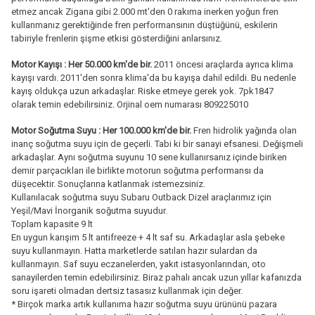
etmez ancak Zigana gibi 2.000 mt'den 0 rakıma inerken yoğun fren
kullanmanız gerektiğinde fren performansının düştüğünü, eskilerin
tabiriyle frenlerin şişme etkisi gösterdiğini anlarsınız.
Motor Kayışı : Her 50.000 km'de bir.
2011 öncesi araçlarda ayrıca klima
kayışı vardı. 2011'den sonra klima'da bu kayışa dahil edildi. Bu nedenle
kayış oldukça uzun arkadaşlar. Riske etmeye gerek yok. 7pk1847
olarak temin edebilirsiniz. Orjinal oem numarası
809225010
Motor Soğutma Suyu : Her 100.000 km'de bir.
Fren hidrolik yağında olan
inanç soğutma suyu için de geçerli. Tabi ki bir sanayi efsanesi. Değişmeli
arkadaşlar. Aynı soğutma suyunu 10 sene kullanırsanız içinde biriken
demir parçacıkları ile birlikte motorun soğutma performansı da
düşecektir. Sonuçlarına katlanmak istemezsiniz.
Kullanılacak soğutma suyu Subaru Outback Dizel araçlarımız için
Yeşil/Mavi İnorganik soğutma suyudur.
Toplam kapasite 9 lt
En uygun karışım 5 lt antifreeze + 4 lt saf su. Arkadaşlar asla şebeke
suyu kullanmayın. Hatta marketlerde satılan hazır sulardan da
kullanmayın. Saf suyu eczanelerden, yakıt istasyonlarından, oto
sanayilerden temin edebilirsiniz. Biraz pahalı ancak uzun yıllar kafanızda
soru işareti olmadan dertsiz tasasız kullanmak için değer.
* Birçok marka artık kullanıma hazır soğutma suyu ürününü pazara