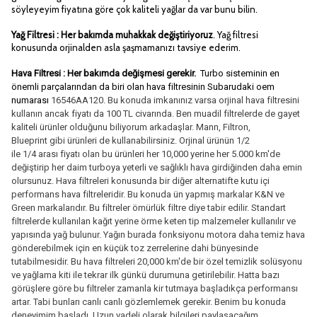
söyleyeyim fiyatına göre çok kaliteli yağlar da var bunu bilin.
Yağ Filtresi : Her bakımda muhakkak değiştiriyoruz
. Yağ filtresi
konusunda orjinalden asla şaşmamanızı tavsiye ederim.
Hava Filtresi : Her bakımda değişmesi gerekir.
Turbo sisteminin en
önemli parçalarından da biri olan hava filtresinin Subarudaki oem
numarası
16546AA120. Bu konuda imkanınız varsa orjinal hava filtresini
kullanın ancak fiyatı da 100 TL civarında. Ben muadil filtrelerde de gayet
kaliteli ürünler olduğunu biliyorum arkadaşlar. Mann, Filtron,
Blueprint gibi ürünleri de kullanabilirsiniz. Orjinal ürünün 1/2
ile 1/4 arası fiyatı olan bu ürünleri her 10,000 yerine her 5.000 km'de
değiştirip her daim turboya yeterli ve sağlıklı hava girdiğinden daha emin
olursunuz. Hava filtreleri konusunda bir diğer alternatifte kutu içi
performans hava filtreleridir. Bu konuda ün yapmış markalar K&N ve
Green markalarıdır. Bu filtreler ömürlük filtre diye tabir edilir. Standart
filtrelerde kullanılan kağıt yerine örme keten tip malzemeler kullanılır ve
yapısında yağ bulunur. Yağın burada fonksiyonu motora daha temiz hava
gönderebilmek için en küçük toz zerrelerine dahi bünyesinde
tutabilmesidir. Bu hava filtreleri 20,000 km'de bir özel temizlik solüsyonu
ve yağlama kiti ile tekrar ilk günkü durumuna getirilebilir. Hatta bazı
görüşlere göre bu filtreler zamanla kir tutmaya başladıkça performansı
artar. Tabi bunları canlı canlı gözlemlemek gerekir. Benim bu konuda
deneyimim başladı. Uzun vadeli olarak bilgileri paylaşacağım.