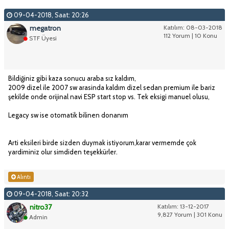
09-04-2018, Saat: 20:26
megatron
Katılım: 08-03-2018
112 Yorum | 10 Konu
STF Üyesi
Bildiğiniz gibi kaza sonucu araba sız kaldım,
2009 dizel ile 2007 sw arasinda kaldım dizel sedan premium ile bariz
şekilde onde orijinal navi ESP start stop vs. Tek eksigi manuel olusu,
Legacy sw ise otomatik bilinen donanım
Arti eksileri birde sizden duymak istiyorum,karar vermemde çok
yardiminiz olur simdiden teşekkürler.
Alıntı
09-04-2018, Saat: 20:32
nitro37
Katılım: 13-12-2017
9,827 Yorum | 301 Konu
Admin