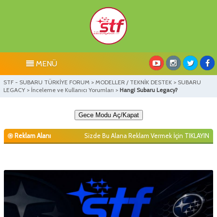
MENÜ
STF - SUBARU TÜRKİYE FORUM
>
MODELLER / TEKNİK DESTEK
>
SUBARU
LEGACY
>
İnceleme ve Kullanıcı Yorumları
>
Hangi Subaru Legacy?
Gece Modu Aç/Kapat
Reklam Alanı
Sizde Bu Alana Reklam Vermek İçin
TIKLAYIN