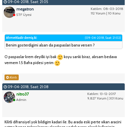
09-04-2018, Saat: 21:05
megatron
Katılım: 08-03-2018
112 Yorum | 10 Konu
STF Üyesi
AhmetKadir demiş ki:
(09-04-2018, Saat: 21:02)
Benim gosterdigimi alsan da paspaslari bana versen ?
O paspaslar krem deyilki iyi bak
koyu sanki biraz, alırsam bedava
vermem 1.5 Bafra pidesi yerim
Alıntı
09-04-2018, Saat: 21:08
nitro37
Katılım: 13-12-2017
9,827 Yorum | 301 Konu
Admin
Kilitli difransiyel yok bildigim kadari ile. Bu arada eski perte vikan aracini
satma bence tekrar legacy alacaksan yedek parça olarak kullanirsin.