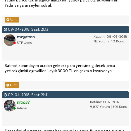
Yada ise yarar seyleri sök al.
Alıntı
09-04-2018, Saat: 21:13
megatron
Katılım: 08-03-2018
112 Yorum | 10 Konu
STF Üyesi
Satmak zorundayım oradan gelecek para yenisine gidecek ,anca
yeticek çünkü egr valfleri 1 aylık 3000 TL en çokta o koyuyor ya.
Alıntı
09-04-2018, Saat: 21:41
nitro37
Katılım: 13-12-2017
9,827 Yorum | 301 Konu
Admin
Sensorleri al o zaman yanına bosuna oyle verme. Bu tur perte ayrilmis