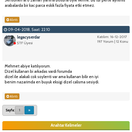
arabalarda bir kac parca eskik fazla fiyata etki etmez.
Alıntı
09-04-2018, Saat: 22:10
legacyserdar
Katılım: 16-12-2017
197 Yorum | 12 Konu
STF Üyesi
Mehmet abiye katılıyorum.
Dizel kullanan bi arkadas vardi forumda
dizel ile alakali cok soylenti var ama kullanan bilir en iyi
benim nazarimda en buyuk eksigi dizel calisma sesiydi.
Alıntı
Sayfa:
1
»
Anahtar Kelimeler