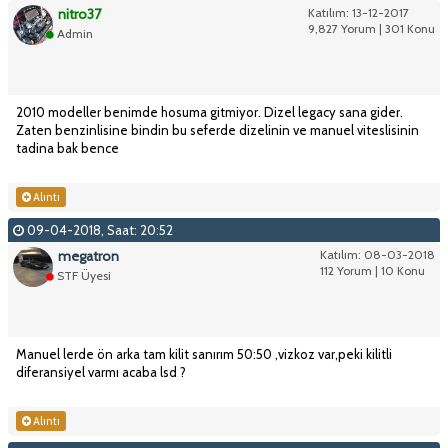
nitro37
Katılım: 13-12-2017
9,827 Yorum | 301 Konu
Admin
2010 modeller benimde hosuma gitmiyor. Dizel legacy sana gider.
Zaten benzinlisine bindin bu seferde dizelinin ve manuel viteslisinin
tadina bak bence
Alıntı
09-04-2018, Saat: 20:52
megatron
Katılım: 08-03-2018
112 Yorum | 10 Konu
STF Üyesi
Manuel lerde ön arka tam kilit sanırım 50:50 ,vizkoz var,peki kilitli
diferansiyel varmı acaba lsd ?
Alıntı