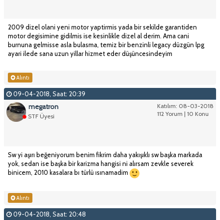
2009 dizel olani yeni motor yaptirmis yada bir sekilde garantiden
motor degisimine gidilmis ise kesinlikle dizel al derim. Ama cani
burnuna gelmisse asla bulasma, temiz bir benzinli legacy düzgün lpg
ayari ilede sana uzun yillar hizmet eder düşüncesindeyim
Alıntı
09-04-2018, Saat: 20:39
megatron
Katılım: 08-03-2018
112 Yorum | 10 Konu
STF Üyesi
Sw yi aşırı beğeniyorum benim fikrim daha yakışıklı sw başka markada
yok, sedan ise başka bir karizma hangisi ni alırsam zevkle severek
binicem, 2010 kasalara bı türlü ısınamadim
Alıntı
09-04-2018, Saat: 20:48