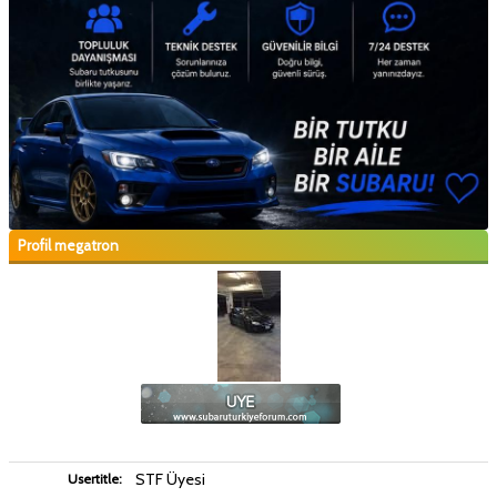
Profil megatron
STF Üyesi
Usertitle: