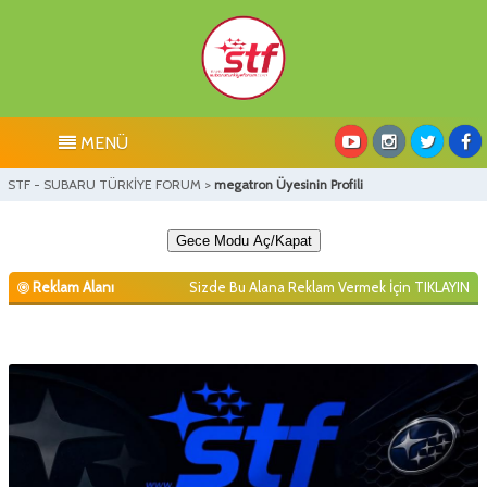
MENÜ
STF - SUBARU TÜRKİYE FORUM
>
megatron Üyesinin Profili
Gece Modu Aç/Kapat
Reklam Alanı
Sizde Bu Alana Reklam Vermek İçin
TIKLAYIN