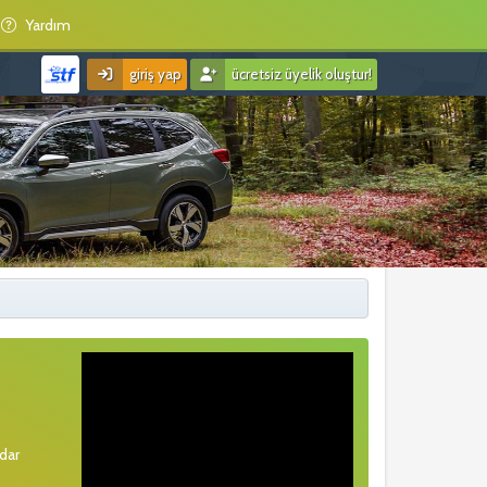
Yardım
giriş yap
ücretsiz üyelik oluştur!
rdar