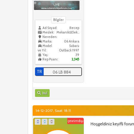
Bilgiler
Ad Soyad:
Recep
Meslek:
Mekanik&Elektrik
Nereden:
Marka:
06 Ankara
Model
Subaru
ve Yıl:
Outback 1997
Yaş:
39
Rep Puanı:
2,345
TR
06 LB 884
bul
14-12-2017, Saat: 18:11
çevrimdışı
Hoşgeldiniz keyifli foru