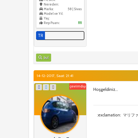
Nereden:
Marka:
58 | Sivas
Model ve Yıl:
Yaş:
Rep Puanı:
111
TR
bul
14-12-2017, Saat: 21:41
çevrimdışı
Hoşgeldiniz...
:exclamation: マリ