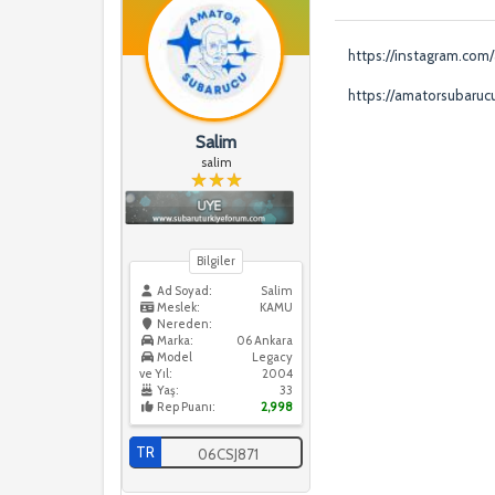
https://instagram.com
https://amatorsubaruc
Salim
salim
Bilgiler
Ad Soyad:
Salim
Meslek:
KAMU
Nereden:
Marka:
06 Ankara
Model
Legacy
ve Yıl:
2004
Yaş:
33
Rep Puanı:
2,998
TR
06CSJ871