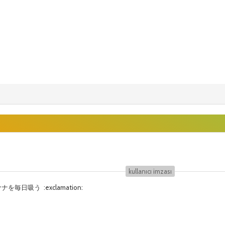
kullanıcı i̇mzası
ファナを毎日吸う :exclamation: