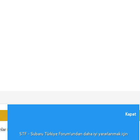
Kapat
mlar
STF - Subaru Türkiye Forum'undan daha iyi yararlanmak için