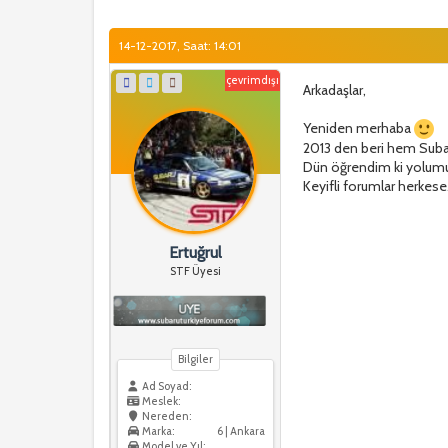
14-12-2017, Saat: 14:01
çevrimdışı
Arkadaşlar,
Yeniden merhaba
2013 den beri hem Suba
Dün öğrendim ki yolumuz
Keyifli forumlar herkese.
Ertuğrul
STF Üyesi
Bilgiler
Ad Soyad:
Meslek:
Nereden:
Marka:
6 | Ankara
Model ve Yıl: