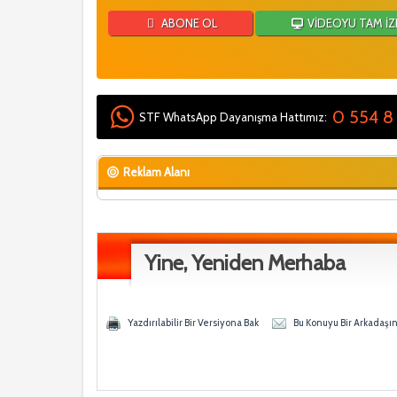
ABONE OL
VİDEOYU TAM İZ
0 554 8
STF WhatsApp Dayanışma Hattımız:
Reklam Alanı
Yine, Yeniden Merhaba
y - 0 Ortalama
en
Yazdırılabilir Bir Versiyona Bak
Bu Konuyu Bir Arkadaşı