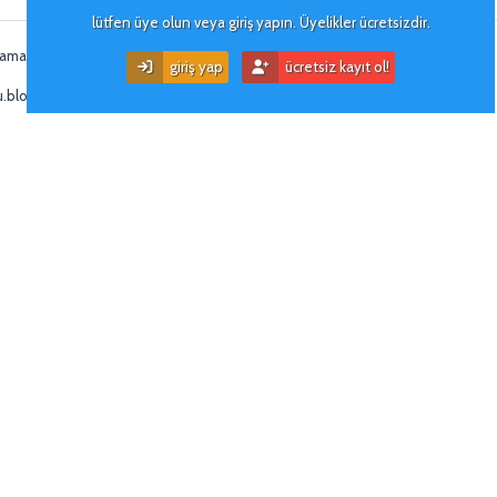
kullanıcı i̇mzası
lütfen üye olun veya giriş yapın. Üyelikler ücretsizdir.
/amatorsubarucu?utm...=copy_link
giriş yap
ücretsiz kayıt ol!
u.blogspot.com/