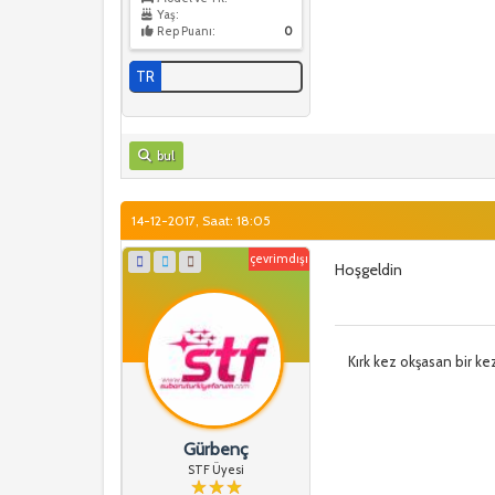
Yaş:
Rep Puanı:
0
TR
bul
14-12-2017, Saat: 18:05
çevrimdışı
Hoşgeldin
Kırk kez okşasan bir ke
Gürbenç
STF Üyesi