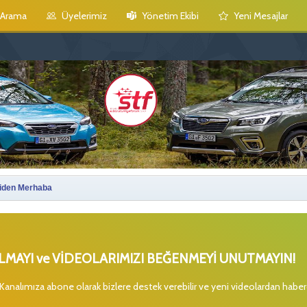
Arama
Üyelerimiz
Yönetim Ekibi
Yeni Mesajlar
niden Merhaba
MAYI ve VİDEOLARIMIZI BEĞENMEYİ UNUTMAYIN!
 Kanalımıza abone olarak bizlere destek verebilir ve yeni videolardan habe