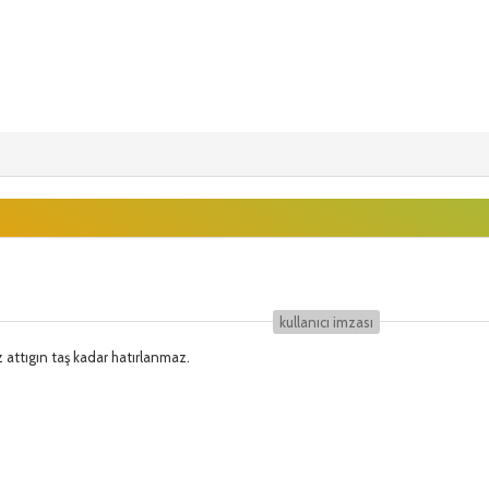
kullanıcı i̇mzası
z attıgın taş kadar hatırlanmaz.