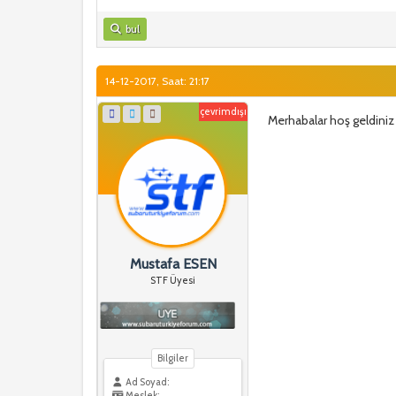
bul
14-12-2017, Saat: 21:17
çevrimdışı
Merhabalar hoş geldiniz
Mustafa ESEN
STF Üyesi
Bilgiler
Ad Soyad:
Meslek: