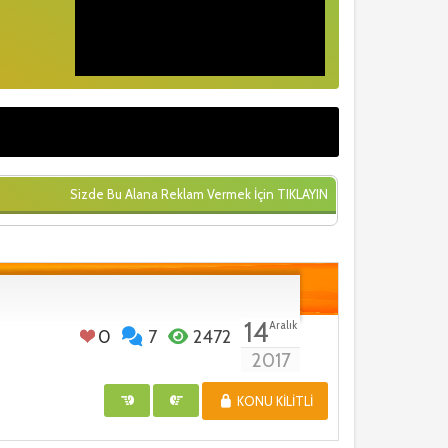
Sizde Bu Alana Reklam Vermek İçin
TIKLAYIN
14
Aralık
0
7
2472
2017
KONU KILITLI