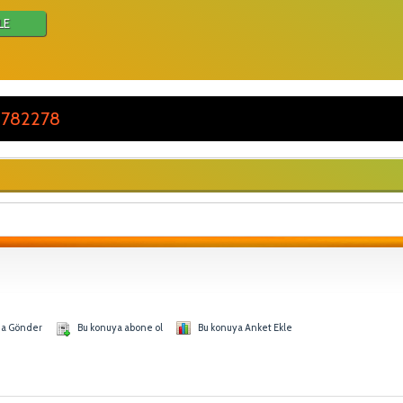
LE
 782278
na Gönder
Bu konuya abone ol
Bu konuya Anket Ekle