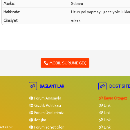
Marka:
Subaru
Hakkında:
Uzun yol yapmayı, gece yolculuklar
Cinsiyet:
erkek
MOBIL SÜRÜME GEÇ
BAĞLANTILAR
DOST SITE
Forum Anasayfa
Kayra Otogaz
Gizlilik Politikası
Link
Forum Üyelerimiz
Link
İletişim
Link
Forum Yöneticileri
Link
etsiz bir