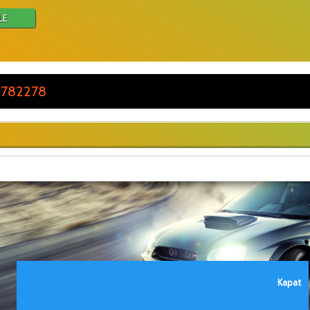
LE
 782278
Kapat