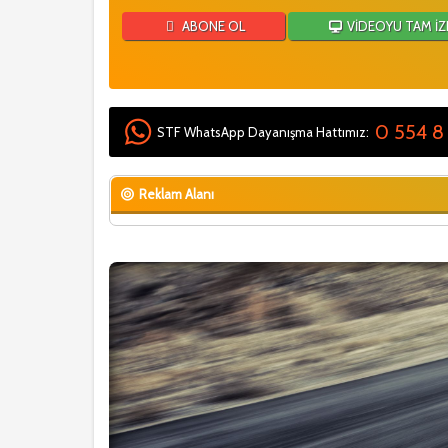
ABONE OL
VİDEOYU TAM İZ
0 554 8
STF WhatsApp Dayanışma Hattımız:
Reklam Alanı