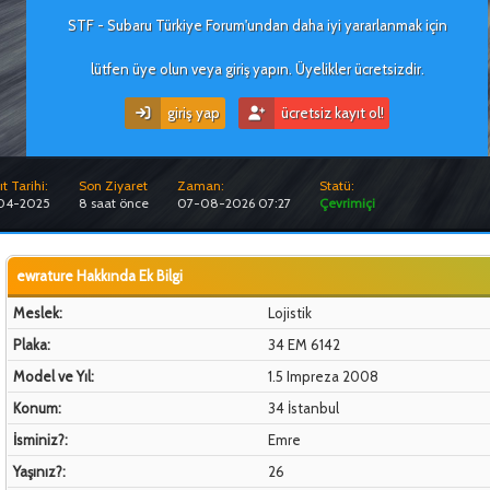
STF - Subaru Türkiye Forum'undan daha iyi yararlanmak için
lütfen üye olun veya giriş yapın. Üyelikler ücretsizdir.
giriş yap
ücretsiz kayıt ol!
t Tarihi:
Son Ziyaret
Zaman:
Statü:
-04-2025
8 saat önce
07-08-2026 07:27
Çevrimiçi
ewrature Hakkında Ek Bilgi
Meslek:
Lojistik
Plaka:
34 EM 6142
Model ve Yıl:
1.5 Impreza 2008
Konum:
34 İstanbul
İsminiz?:
Emre
Yaşınız?:
26