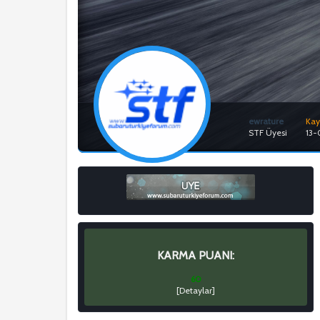
ewrature
Kayı
STF Üyesi
13
KARMA PUANI:
60
[
Detaylar
]