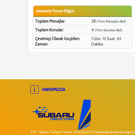
ewrature Forum Bilgisi
Toplam Mesajlar:
28
(
Tüm Mesajları Bul
)
Toplam Konular:
4
(
Tüm Konuları Bul
)
Çevrimiçi Olarak Geçirilen
1 Gün, 12 Saat, 42
Zaman:
Dakika
HAKKIMIZDA
STF - Subaru Türkiye Forum, 25 Aralık 2017 tarihinde kurulmuş olup, ücr