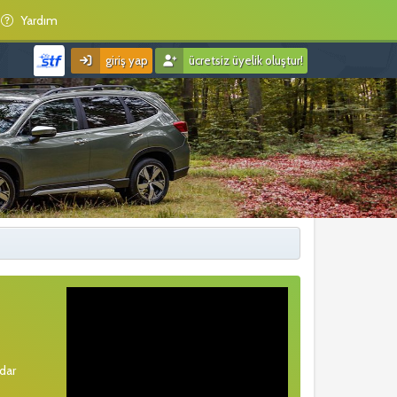
Yardım
giriş yap
ücretsiz üyelik oluştur!
rdar