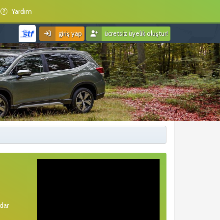
Yardım
giriş yap
ücretsiz üyelik oluştur!
rdar