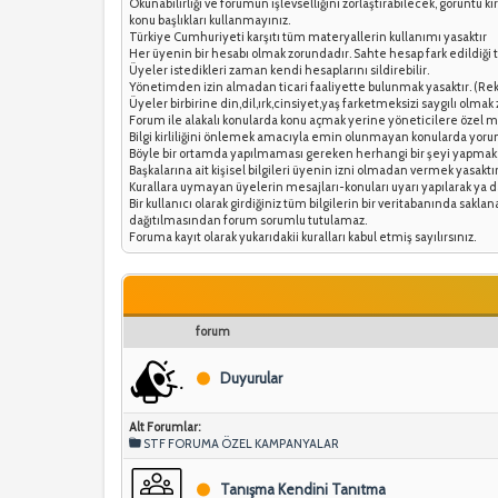
Okunabilirliği ve forumun işlevselliğini zorlaştırabilecek, görüntü 
konu başlıkları kullanmayınız.
Türkiye Cumhuriyeti karşıtı tüm materyallerin kullanımı yasaktır
Her üyenin bir hesabı olmak zorundadır. Sahte hesap fark edildiği ta
Üyeler istedikleri zaman kendi hesaplarını sildirebilir.
Yönetimden izin almadan ticari faaliyette bulunmak yasaktır. (Rek
Üyeler birbirine din,dil,ırk,cinsiyet,yaş farketmeksizi saygılı olmak
Forum ile alakalı konularda konu açmak yerine yöneticilere özel me
Bilgi kirliliğini önlemek amacıyla emin olunmayan konularda yoru
Böyle bir ortamda yapılmaması gereken herhangi bir şeyi yapmak; öz
Başkalarına ait kişisel bilgileri üyenin izni olmadan vermek yasaktır
Kurallara uymayan üyelerin mesajları-konuları uyarı yapılarak ya d
Bir kullanıcı olarak girdiğiniz tüm bilgilerin bir veritabanında sak
dağıtılmasından forum sorumlu tutulamaz.
Foruma kayıt olarak yukarıdakii kuralları kabul etmiş sayılırsınız.
forum
Duyurular
Alt Forumlar:
STF FORUMA ÖZEL KAMPANYALAR
Tanışma Kendini Tanıtma