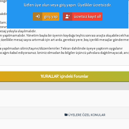
kirliliğine neden olabilecek her türlü yazı stilinin-renginin, grafiğin, mesaj biçimlendirm
lütfen üye olun veya giriş yapın. Üyelikler ücretsizdir.
kdirde yönetimin sorgusuz sualsiz orijinal hesap ile birlikte sahte hesabı silme yetkisi var
giriş yap
ücretsiz kayıt ol!
lam,tanıtım v.b)
 zorundadır.
saj yoluyla ulaşılmalıdır.
m yapılmamalıdır. Yönetim başka bir üyenin koyduğu teşhis sonrası araçta oluşabilecek ha
ellikle mesaj sayısı artırmak için art arda, gereksiz yere, boş içerikli mesajlar gönderm
.
a yapılmadan silinir/taşınır/düzenlenirler.Tekrarı dahilinde üyeye yaptırım uygulanır
lanacağını kabul ediyorsunuz. İzniniz olmadan bu bilgiler üçüncü şahıslara dağıtılmayacak, an
'KURALLAR' içindeki Forumlar
ÜYELERE ÖZEL KONULAR