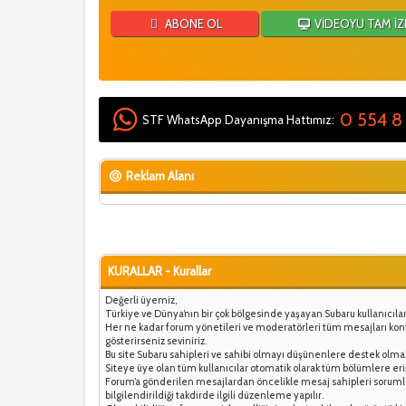
ABONE OL
VİDEOYU TAM İZ
0 554 8
STF WhatsApp Dayanışma Hattımız:
Reklam Alanı
KURALLAR - Kurallar
Değerli üyemiz,
Türkiye ve Dünya’nın bir çok bölgesinde yaşayan Subaru kullanıcı
Her ne kadar forum yönetileri ve moderatörleri tüm mesajları kontr
gösterirseniz seviniriz.
Bu site Subaru sahipleri ve sahibi olmayı düşünenlere destek olma
Siteye üye olan tüm kullanıcılar otomatik olarak tüm bölümlere eri
Forum’a gönderilen mesajlardan öncelikle mesaj sahipleri sorumlud
bilgilendirildiği takdirde ilgili düzenleme yapılır.