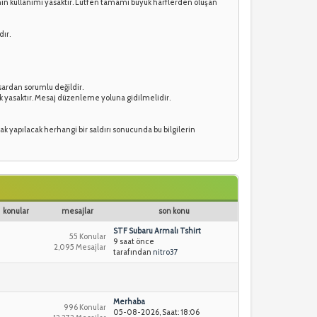
esinin kullanımı yasaktır. Lütfen tamamı büyük harflerden oluşan
dır.
sardan sorumlu değildir.
ek yasaktır. Mesaj düzenleme yoluna gidilmelidir.
cak yapılacak herhangi bir saldırı sonucunda bu bilgilerin
konular
mesajlar
son konu
STF Subaru Armalı Tshirt
55 Konular
9 saat önce
2,095 Mesajlar
tarafından
nitro37
Merhaba
996 Konular
05-08-2026, Saat: 18:06