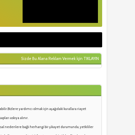
Sizde Bu Alana Reklam Vermek İçin
TIKLAYIN
lir.Bizlere yardımcı olmak için aşağıdaki kurallara riayet
ları askıya alınır.
al nedenlere bağlı herhangi bir şikayet durumunda, yetkililer