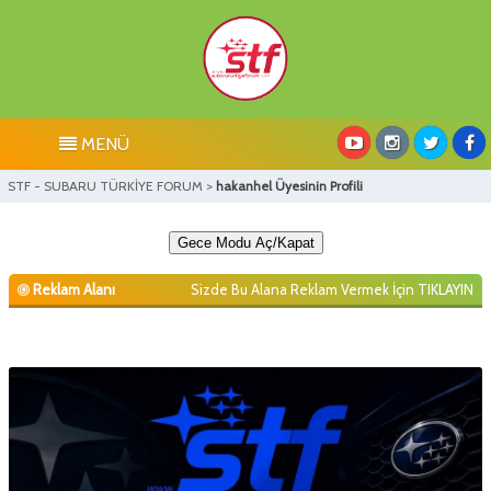
MENÜ
STF - SUBARU TÜRKİYE FORUM
>
hakanhel Üyesinin Profili
Gece Modu Aç/Kapat
Reklam Alanı
Sizde Bu Alana Reklam Vermek İçin
TIKLAYIN