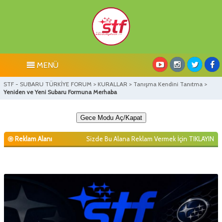
MENÜ
STF - SUBARU TÜRKİYE FORUM
>
KURALLAR
>
Tanışma Kendini Tanıtma
>
Yeniden ve Yeni Subaru Formuna Merhaba
Gece Modu Aç/Kapat
Reklam Alanı
Sizde Bu Alana Reklam Vermek İçin
TIKLAYIN