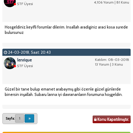
4,106 Yorum | 81 Konu
STF Üyesi
Hosgeldiniz.keyifli forumlar dilerim. Insallah aradiginiz araci kosa surede
bulursunuz
24-03-2018, Saat: 20:43
lenrique
Katılım: 08-03-2018
13 Yorum | 3 Konu
STF Üyesi
Güzel bir tane bulup emanet arabaymış gibi özenle güzel günlerde
binersin inşallah. Subaru larına iyi davrananların forumuna hoşgeldin.
Sayfa:
1
»
Konu Kapatılmıştır.