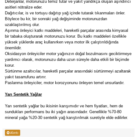
Deterjanlar, motorunuzu temiz tutar ve yakıt yandıkça oluşan aşındırıcı
asitleri nötralize eder.
Dağıtıcılar, is ve tortuyu dağıtıp yağ içinde tutarak tıkanmaları önler.
Böylece bu kir, bir sonraki yağ değişiminde motorunuzdan
uzaklaştırılmış olur.
Aşınma önleyici katkı maddeleri, hareketli parçalar arasında kimyasal
bir tabaka oluşturarak motorunuzu korur. Bu katkı maddeleri özellikle
yüksek yüklerde araç kullanırken veya motor ilk çalıştırıldığında
önemlidir.
Oksidasyon önleyiciler motor yağınızın doğal bozulmasını geciktirmeye
yardımcı olarak, motorunuzu daha uzun süreyle daha etkili bir biçimde
korur.
Sürtünme azaltıcılar, hareketli parçalar arasındaki sürtünmeyi azaltarak
yakıt tasarrufunu artırır.
Paslanma önleyiciler, motor korozyonunu önleyen temel unsurlardır.
Yarı Sentetik Yağlar
Yarı sentetik yağlar bu ikisinin karışımıdır ve hem fiyatları, hem de
sundukları performans bu iki yağın arasındadır. Genellikle %70-80
mineral yağa %20-30 sentetik yağ karıştırılmak suretiyle elde edilirler.
Alıntı