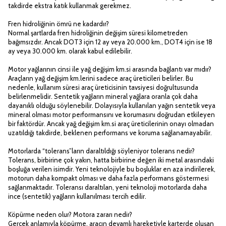
takdirde ekstra katık kullanmak gerekmez.
Fren hidroliğinin ömrü ne kadardır?
Normal şartlarda fren hidroliğinin değişim süresi kilometreden
bağımsızdır. Ancak DOT3 için 12 ay veya 20.000 km., DOT4 için ise 18
ay veya 30.000 km. olarak kabul edilebilir.
Motor yağlarının cinsi ile yağ değişim km.si arasında bağlantı var mıdır?
Araçların yağ değişim km.lerini sadece araç üreticileri belirler. Bu
nedenle, kullanım süresi araç üreticisinin tavsiyesi doğrultusunda
belirlenmelidir. Sentetik yağların mineral yağlara oranla çok daha
dayanıklı olduğu söylenebilir. Dolayısıyla kullanılan yağın sentetik veya
mineral olması motor performansını ve korumasını doğrudan etkileyen
bir faktördür. Ancak yağ değişim km.si araç üreticilerinin onayı olmadan
uzatıldığı takdirde, beklenen performans ve koruma sağlanamayabilir.
Motorlarda “tolerans”ların daraltıldığı söyleniyor tolerans nedir?
Tolerans, birbirine çok yakın, hatta birbirine değen iki metal arasındaki
boşluğa verilen isimdir. Yeni teknolojiyle bu boşluklar en aza indirilerek,
motorun daha kompakt olması ve daha fazla performans göstermesi
sağlanmaktadır. Toleransı daraltılan, yeni teknoloji motorlarda daha
ince (sentetik) yağların kullanılması tercih edilir.
Köpürme neden olur? Motora zararı nedir?
Gerçek anlamıyla köpürme, aracın devamlı hareketiyle karterde oluşan