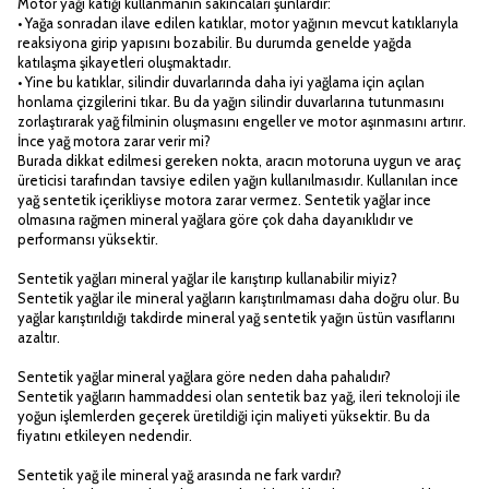
Motor yağı katığı kullanmanın sakıncaları şunlardır:
• Yağa sonradan ilave edilen katıklar, motor yağının mevcut katıklarıyla
reaksiyona girip yapısını bozabilir. Bu durumda genelde yağda
katılaşma şikayetleri oluşmaktadır.
• Yine bu katıklar, silindir duvarlarında daha iyi yağlama için açılan
honlama çizgilerini tıkar. Bu da yağın silindir duvarlarına tutunmasını
zorlaştırarak yağ filminin oluşmasını engeller ve motor aşınmasını artırır.
İnce yağ motora zarar verir mi?
Burada dikkat edilmesi gereken nokta, aracın motoruna uygun ve araç
üreticisi tarafından tavsiye edilen yağın kullanılmasıdır. Kullanılan ince
yağ sentetik içerikliyse motora zarar vermez. Sentetik yağlar ince
olmasına rağmen mineral yağlara göre çok daha dayanıklıdır ve
performansı yüksektir.
Sentetik yağları mineral yağlar ile karıştırıp kullanabilir miyiz?
Sentetik yağlar ile mineral yağların karıştırılmaması daha doğru olur. Bu
yağlar karıştırıldığı takdirde mineral yağ sentetik yağın üstün vasıflarını
azaltır.
Sentetik yağlar mineral yağlara göre neden daha pahalıdır?
Sentetik yağların hammaddesi olan sentetik baz yağ, ileri teknoloji ile
yoğun işlemlerden geçerek üretildiği için maliyeti yüksektir. Bu da
fiyatını etkileyen nedendir.
Sentetik yağ ile mineral yağ arasında ne fark vardır?