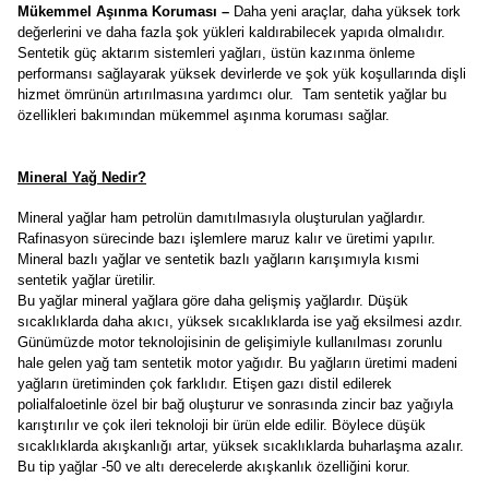
Mükemmel Aşınma Koruması –
Daha yeni araçlar, daha yüksek tork
değerlerini ve daha fazla şok yükleri kaldırabilecek yapıda olmalıdır.
Sentetik güç aktarım sistemleri yağları, üstün kazınma önleme
performansı sağlayarak yüksek devirlerde ve şok yük koşullarında dişli
hizmet ömrünün artırılmasına yardımcı olur. Tam sentetik yağlar bu
özellikleri bakımından mükemmel aşınma koruması sağlar.
Mineral Yağ Nedir?
Mineral yağlar ham petrolün damıtılmasıyla oluşturulan yağlardır.
Rafinasyon sürecinde bazı işlemlere maruz kalır ve üretimi yapılır.
Mineral bazlı yağlar ve sentetik bazlı yağların karışımıyla kısmi
sentetik yağlar üretilir.
Bu yağlar mineral yağlara göre daha gelişmiş yağlardır. Düşük
sıcaklıklarda daha akıcı, yüksek sıcaklıklarda ise yağ eksilmesi azdır.
Günümüzde motor teknolojisinin de gelişimiyle kullanılması zorunlu
hale gelen yağ tam sentetik motor yağıdır. Bu yağların üretimi madeni
yağların üretiminden çok farklıdır. Etişen gazı distil edilerek
polialfaloetinle özel bir bağ oluşturur ve sonrasında zincir baz yağıyla
karıştırılır ve çok ileri teknoloji bir ürün elde edilir. Böylece düşük
sıcaklıklarda akışkanlığı artar, yüksek sıcaklıklarda buharlaşma azalır.
Bu tip yağlar -50 ve altı derecelerde akışkanlık özelliğini korur.