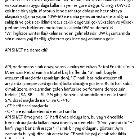
viskozitesinin uygunluğu kullanım yerine göre değişir. Örneğin 0W-30
çok ince bir yağdır. Motorun içinde rahatça dolaşır ve her noktaya
ulaşarak yağlama yapar. 10W-60 ise daha geniş bir viskozite aralığına
sahiptir ve çok sıcak iklimlerde, sıcaklık değerleri çok yükselen ve yüksek
performans beklenen motorlarda kullanılır.0W ne demektir?
“W” İngilizce winter (kış) kelimesinden gelmektedir. 0W kış şartlarında
sıfır numara yağ özelliği gösteren çok ince yağ anlamına gelir.
API SH/CF ne demektir?
API; performans sınıfı onayı veren kuruluş Amerikan Petrol Enstitüsü’nün
(American Petroleum Institute) baş harfleridir. “S” harfi, bujiyle
ateşlemeli araçlarda (spark ignition), “C” harfi, basınçla ateşlemeli
araçlarda (compressed ignition) kullanılacağını gösterir. Bu iki harf sabit
olmak üzere, arkalarından gelen harfler ise performans derecelerini
belirtir. ( SA, SB, …….SL, SM gibi). Benzinli otomobillerde en üst sınıf
SM, dizel araçlarda ise CF ve CI-4′tür.
• CF, hafif ticari araçlarda
• CI-4 ise iş makinelerinde en üst sınıftır
API SH/CF örneğinde “S” harfi önde olduğu için, bu yağın öncelikle
benzinli araçlarda kullanılması öneriliyor demektir. “S”nin yanında ki “H”
harfi, yağın benzinli araçta “H” sınıfı bir yağ olduğunu gösterir. Aynı
zamanda bu yağ, dizel bir araçta ise CF sınıfı bir yağ olarak rahatlıkla