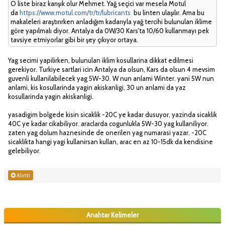
O liste biraz karışık olur Mehmet. Yağ seçici var mesela Motul
da
https://www.motul.com/tr/tr/lubricants
bu linten ulaşılır. Ama bu
makaleleri araştırırken anladığım kadarıyla yağ tercihi bulunulan iklime
göre yapılmalı diyor. Antalya da 0W/30 Kars'ta 10/60 kullanmayı pek
tavsiye etmiyorlar gibi bir şey çıkıyor ortaya.
Yag secimi yapilirken, bulunulan iklim kosullarina dikkat edilmesi
gerekiyor. Turkiye sartlari icin Antalya da olsun, Kars da olsun 4 mevsim
guvenli kullanilabilecek yag 5W-30. W nun anlami Winter. yani 5W nun
anlami, kis kosullarinda yagin akiskanligi, 30 un anlami da yaz
kosullarinda yagin akiskanligi.
yasadigim bolgede kisin sicaklik -20C ye kadar dusuyor, yazinda sicaklik
40C ye kadar cikabiliyor. araclarda cogunlukla 5W-30 yag kullaniliyor.
zaten yag dolum haznesinde de onerilen yag numarasi yazar. -20C
sicaklikta hangi yagi kullanirsan kullan, arac en az 10-15dk da kendisine
gelebiliyor.
Alıntı
Anahtar Kelimeler