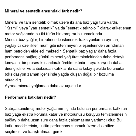
Mineral ve sentetik arasındaki fark nedir?
Mineral ve tam sentetik olmak üzere iki ana baz yağı türü vardır.
"Kısmi" veya "yarı sentetik" ya da "sentetik teknoloji" olarak etiketlenen
motor yağlarında bu iki türün bir karışımı bulunmaktadır.
Mineral baz yağlar, bir rafineride işlenerek fraksiyonlarına ayrılan,
yağlayıcı özellikleri mum gibi istenmeyen bileşenlerinden arındırılan
ham petrolden elde edilmektedir. Sentetik baz yağlar daha fazla
performans sağlar, çünkü mineral yağ üretimindekinden daha detaylı
kimyasal bir proses kullanılarak üretilmektedir. Isıya karşı da daha
dirençlidirler ve antioksidan katıklar ile daha kolay şekilde korunurlar
(oksidasyon zaman içerisinde yağda oluşan doğal bir bozulma
sürecidir).
Ayrıca mineral yağlardan daha az uçucudur.
Performans katkıları nedir?
Satışa sunulmuş motor yağlarının içinde bulunan performans katkıları
baz yağa ekstra koruma katar ve motorunuzu koruyup temizlenmesini
sağlayıp daha uzun süre daha fazla çalışmasına yardımcı olur. Bu
katkı maddelerinin, üstün performans sunmak üzere dikkatlice
seçilmesi ve karıştırılması gerekir: