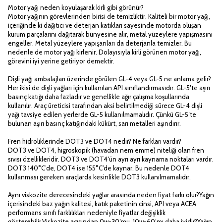
Motor yağı neden koyulaşarak kirli gibi görünür?
Motor yağının görevlerinden birisi de temizliktir. Kaliteli bir motor yağı,
içeriğinde ki dağıtıcı ve deterjan katıkları sayesinde motorda oluşan
kurum parçalarını dağıtarak bünyesine alır, metal yüzeylere yapışmasını
engeller. Metal yüzeylere yapışanları da deterjanla temizler. Bu
nedenle de motor yağı kirlenir. Dolayısıyla kirli görünen motor yağı,
görevini iyi yerine getiriyor demektir.
Dişli yağı ambalajları üzerinde görülen GL-4 veya GL-5 ne anlama gelir?
Her ikisi de dişli yağları için kullanılan API sınıflandırmasıdır. GL-5′te aşırı
basınç katığı daha fazladır ve genellikle ağır çalışma koşullarında
kullanılır. Araç üreticisi tarafından aksi belirtilmediği sürece GL-4 dişli
yağı tavsiye edilen yerlerde GL-5 kullanılmamalıdır. Çünkü GL-5′te
bulunan aşırı basınç katığındaki kükürt, sarı metalleri aşındırır.
Fren hidroliklerinde DOT3 ve DOT4 nedir? Ne farkları vardır?
DOT3 ve DOT4, higroskopik (havadan nem emme) niteliği olan fren
sıvısı özellikleridir. DOT3 ve DOT4′ün ayrı ayrı kaynama noktaları vardır.
DOT3 140°C’de, DOT4 ise 155°C’de kaynar. Bu nedenle DOT4
kullanması gereken araçlarda kesinlikle DOT3 kullanılmamalıdır.
Aynı viskozite derecesindeki yağlar arasında neden fiyat farkı olur?Yağın
içerisindeki baz yağın kalitesi, katık paketinin cinsi, API veya ACEA
performans sınıfı farklılıkları nedeniyle fiyatlar değişiklik
gösterebilir.Viskozite açısından 0w-30′mu, 10w-60′mı daha iyidir?Yağın