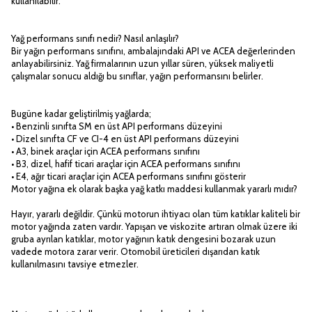
kullanılabilir.
Yağ performans sınıfı nedir? Nasıl anlaşılır?
Bir yağın performans sınıfını, ambalajındaki API ve ACEA değerlerinden
anlayabilirsiniz. Yağ firmalarının uzun yıllar süren, yüksek maliyetli
çalışmalar sonucu aldığı bu sınıflar, yağın performansını belirler.
Bugüne kadar geliştirilmiş yağlarda;
• Benzinli sınıfta SM en üst API performans düzeyini
• Dizel sınıfta CF ve CI-4 en üst API performans düzeyini
• A3, binek araçlar için ACEA performans sınıfını
• B3, dizel, hafif ticari araçlar için ACEA performans sınıfını
• E4, ağır ticari araçlar için ACEA performans sınıfını gösterir
Motor yağına ek olarak başka yağ katkı maddesi kullanmak yararlı mıdır?
Hayır, yararlı değildir. Çünkü motorun ihtiyacı olan tüm katıklar kaliteli bir
motor yağında zaten vardır. Yapışan ve viskozite artıran olmak üzere iki
gruba ayrılan katıklar, motor yağının katık dengesini bozarak uzun
vadede motora zarar verir. Otomobil üreticileri dışarıdan katık
kullanılmasını tavsiye etmezler.