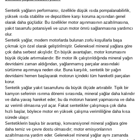
Sentetik yağların performansı, özellikle düşük ısıda pompalanabilirlik,
yüksek ısıda stabilite ve depozitlere karşı koruma açısından genel
olarak daha güçlüdür. Bu özellikler motor aşınmasının azaltılmasına,
yakıt tasarrufu potansiyeli ve uzun motor ömrü sağlanmasına yardımcı
olur.
Sentetik yağlar, modern motorlarda bulunan zorlu koşullarla başa
çıkmak için özel olarak geliştirilmiştir. Geleneksel mineral yağlara göre
çok daha serbest akışlıdır. En büyük avantajları, motor korumasını
büyük ölçüde artırmalarıdır. Bir motor ilk çalıştırıldığında mineral yağın
devridaimi zaman aldığından, yağlanmamış parçalar arasındaki
sürtünme aşınmaya neden olur. Buna karşılık, sentetik bir yağın
devridaimi hemen başlayarak motorun içindeki tüm hareketli parçaları
korur.
Sentetik yağlar yakıt tasarrufunu da büyük ölçüde artırabilir. Tipik bir
kamyon seferinin ısınma dönemi sırasında, mineral yağlar daha kalındır
ve daha yavaş hareket eder; bu da motorun hararet yapmasına ve daha
az verimli olmasına yol açar. Fakat sentetikler çalışmaya çok daha
hızlı başlar, böylece motor en yüksek çalışma verimliliğine daha kısa
sürede ulaşır.
Sentetiklerin başka bir avantajı, konvansiyonel mineral yağlara göre
daha temiz ve çevre dostu olmasıdır; motor emisyonlarının
azaltılmasına yardım eder. Geleneksel mineral yağlar aynı zamanda