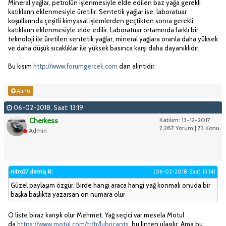
Mineral yağlar, petrolün işlenmesiyle elde edilen baz yağa gerekli
katıkların eklenmesiyle üretilir. Sentetik yağlar ise, laboratuar
koşullarında çeşitli kimyasal işlemlerden geçtikten sonra gerekli
katıkların eklenmesiyle elde edilir. Laboratuar ortamında farklı bir
teknoloji ile üretilen sentetik yağlar, mineral yağlara oranla daha yüksek
ve daha düşük sıcaklıklar ile yüksek basınca karşı daha dayanıklıdır.
Bu kısım
http://www.forumgercek.com
dan alıntıdır.
Alıntı
06-02-2018, Saat: 13:19
Cherkess
Katılım: 13-12-2017
2,287 Yorum | 73 Konu
Admin
nitro37 demiş ki:
(06-02-2018, Saat: 13:14)
Güzel paylaşım özgür. Birde hangi araca hangi yağ konmalı onuda bir
başka başlıkta yazarsan on numara olur
O liste biraz karışık olur Mehmet. Yağ seçici var mesela Motul
da
https://www.motul.com/tr/tr/lubricants
bu linten ulaşılır. Ama bu