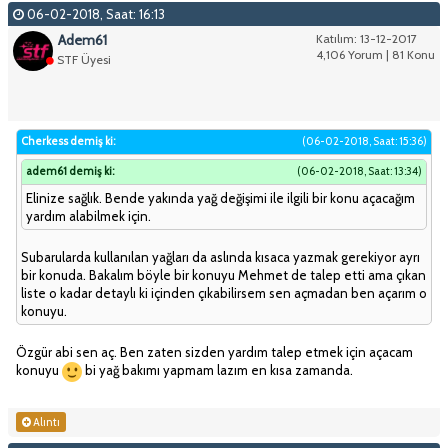
06-02-2018, Saat: 16:13
Adem61
Katılım: 13-12-2017
4,106 Yorum | 81 Konu
STF Üyesi
Cherkess demiş ki:
(06-02-2018, Saat: 15:36)
adem61 demiş ki:
(06-02-2018, Saat: 13:34)
Elinize sağlık. Bende yakında yağ değişimi ile ilgili bir konu açacağım
yardım alabilmek için.
Subarularda kullanılan yağları da aslında kısaca yazmak gerekiyor ayrı
bir konuda. Bakalım böyle bir konuyu Mehmet de talep etti ama çıkan
liste o kadar detaylı ki içinden çıkabilirsem sen açmadan ben açarım o
konuyu.
Özgür abi sen aç. Ben zaten sizden yardım talep etmek için açacam
konuyu
bi yağ bakımı yapmam lazım en kısa zamanda.
Alıntı