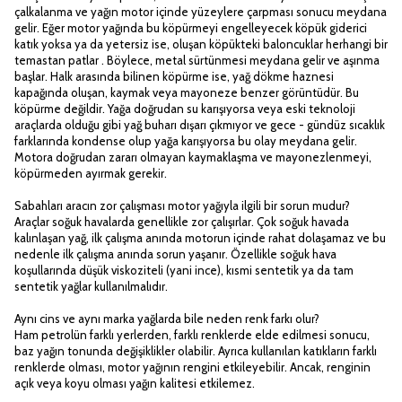
çalkalanma ve yağın motor içinde yüzeylere çarpması sonucu meydana
gelir. Eğer motor yağında bu köpürmeyi engelleyecek köpük giderici
katık yoksa ya da yetersiz ise, oluşan köpükteki baloncuklar herhangi bir
temastan patlar . Böylece, metal sürtünmesi meydana gelir ve aşınma
başlar. Halk arasında bilinen köpürme ise, yağ dökme haznesi
kapağında oluşan, kaymak veya mayoneze benzer görüntüdür. Bu
köpürme değildir. Yağa doğrudan su karışıyorsa veya eski teknoloji
araçlarda olduğu gibi yağ buharı dışarı çıkmıyor ve gece - gündüz sıcaklık
farklarında kondense olup yağa karışıyorsa bu olay meydana gelir.
Motora doğrudan zararı olmayan kaymaklaşma ve mayonezlenmeyi,
köpürmeden ayırmak gerekir.
Sabahları aracın zor çalışması motor yağıyla ilgili bir sorun mudur?
Araçlar soğuk havalarda genellikle zor çalışırlar. Çok soğuk havada
kalınlaşan yağ, ilk çalışma anında motorun içinde rahat dolaşamaz ve bu
nedenle ilk çalışma anında sorun yaşanır. Özellikle soğuk hava
koşullarında düşük viskoziteli (yani ince), kısmi sentetik ya da tam
sentetik yağlar kullanılmalıdır.
Aynı cins ve aynı marka yağlarda bile neden renk farkı olur?
Ham petrolün farklı yerlerden, farklı renklerde elde edilmesi sonucu,
baz yağın tonunda değişiklikler olabilir. Ayrıca kullanılan katıkların farklı
renklerde olması, motor yağının rengini etkileyebilir. Ancak, renginin
açık veya koyu olması yağın kalitesi etkilemez.