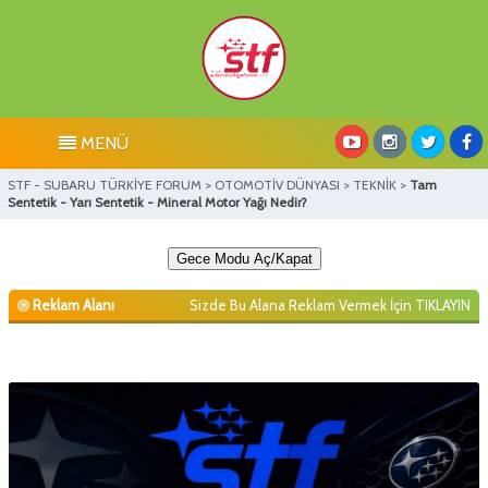
MENÜ
STF - SUBARU TÜRKİYE FORUM
>
OTOMOTİV DÜNYASI
>
TEKNİK
>
Tam
Sentetik - Yarı Sentetik - Mineral Motor Yağı Nedir?
Gece Modu Aç/Kapat
Reklam Alanı
Sizde Bu Alana Reklam Vermek İçin
TIKLAYIN