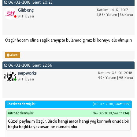
06-02-2018, Saat: 20:25
Gürbenç
Katılım: 14-12-2017
1,864 Yorum | 36 Konu
STF Üyesi
Özgür hocam eline saglik arayıpta bulamadıgımız bi konuyu ele almışsın
Alıntı
06-02-2018, Saat: 22:56
sarpworks
Katılım: 05-01-2018
994 Yorum | 98 Konu
STF Üyesi
Cherkess demiş ki:
(06-02-2018, Saat: 13:19)
nitro37 demiş ki:
(06-02-2018, Saat: 13:14)
Güzel paylaşım özgür. Birde hangi araca hangi yağ konmalı onuda bir
başka başlıkta yazarsan on numara olur