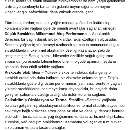
sülfür, reaktif ve stabil olmayan hidrokarbonlar ve ham yağın geleneksel
arıtma yöntemleriyle tamamen giderilemeyen diğer istenmeyen
kirleticiler gibi safsızlıkları daha yüksek oranda içerir.
Tüm bu açılardan, sentetik yağlar mineral yağlardan üstün olup
konvansiyonel yağlara göre de önemli avantajlar sağlarlar; örneğin:
Düşük Sıcaklıkta Mükemmel Akış Performansı –
Akışkanlık
derecesi, bir yağın düşük sıcaklıklardaki akış özelliğinin ölçüsüdür.
Sentetik yağları iç sürtünmeyi azaltacak ve bunun sonucunda düşük
sıcaklıklarda mükemmel akışkanlık özelliği kazanacak şekilde
geliştirilmiştir. Sonuç olarak, bileşenler özellikle soğuk çalıştırma
sırasında (bu esnada bileşenlerde önemli ölçüde aşınma meydana
gelebilir) daha etkili şekilde yağlanır.
Viskozite Stabilitesi –
Yüksek viskozite indeksi, daha geniş bir
sıcaklık aralığında daha istikrarlı bir viskozite anlamına gelir. Düşük
sıcaklıklarda gösterdiği üstün performansın yanı sıra, Sentetik yağları
yüksek sıcaklıklarda incelmeye karşı dayanıklıdır, bu sayede daha
geniş bir çalışma sıcaklığı aralığında üstün koruma sağlanır.
Geliştirilmiş Oksidasyon ve Termal Stabilite –
Sentetik yağlarda
bulunan geliştirilmiş oksidasyon stabilitesi ve termal stabilite sayesinde
eskimeye bağlı viskozite artışı daha az olur ve daha iyi depozit kontrolü
elde edilir; bu da daha az yağ değişimine ve daha az hizmet dışı kalma
süresine, yağ değişim aralıklarının uzamasına yol açar ve tüm bunlar
size zaman ve para tasarrufu sağlar.