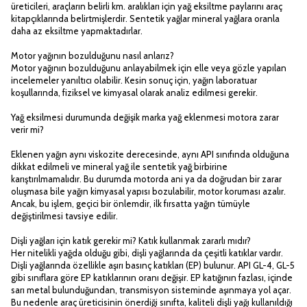
üreticileri, araçların belirli km. aralıkları için yağ eksiltme paylarını araç
kitapçıklarında belirtmişlerdir. Sentetik yağlar mineral yağlara oranla
daha az eksiltme yapmaktadırlar.
Motor yağının bozulduğunu nasıl anlarız?
Motor yağının bozulduğunu anlayabilmek için elle veya gözle yapılan
incelemeler yanıltıcı olabilir. Kesin sonuç için, yağın laboratuar
koşullarında, fiziksel ve kimyasal olarak analiz edilmesi gerekir.
Yağ eksilmesi durumunda değişik marka yağ eklenmesi motora zarar
verir mi?
Eklenen yağın aynı viskozite derecesinde, aynı API sınıfında olduğuna
dikkat edilmeli ve mineral yağ ile sentetik yağ birbirine
karıştırılmamalıdır. Bu durumda motorda ani ya da doğrudan bir zarar
oluşmasa bile yağın kimyasal yapısı bozulabilir, motor koruması azalır.
Ancak, bu işlem, geçici bir önlemdir, ilk fırsatta yağın tümüyle
değiştirilmesi tavsiye edilir.
Dişli yağları için katık gerekir mi? Katık kullanmak zararlı mıdır?
Her nitelikli yağda olduğu gibi, dişli yağlarında da çeşitli katıklar vardır.
Dişli yağlarında özellikle aşırı basınç katıkları (EP) bulunur. API GL-4, GL-5
gibi sınıflara göre EP katıklarının oranı değişir. EP katığının fazlası, içinde
sarı metal bulunduğundan, transmisyon sisteminde aşınmaya yol açar.
Bu nedenle araç üreticisinin önerdiği sınıfta, kaliteli dişli yağı kullanıldığı