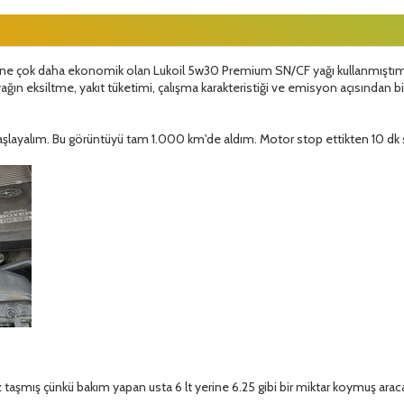
e çok daha ekonomik olan Lukoil 5w30 Premium SN/CF yağı kullanmıştım. Dize
u yağın eksiltme, yakıt tüketimi, çalışma karakteristiği ve emisyon açısından 
başlayalım. Bu görüntüyü tam 1.000 km'de aldım. Motor stop ettikten 10 dk
z taşmış çünkü bakım yapan usta 6 lt yerine 6.25 gibi bir miktar koymuş arac