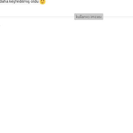
ağ daha keşfedilmiş oldu
kullanıcı i̇mzası
r