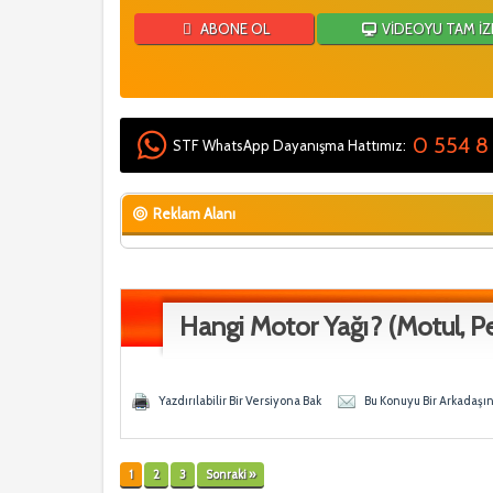
ABONE OL
VİDEOYU TAM İZ
0 554 8
STF WhatsApp Dayanışma Hattımız:
Reklam Alanı
Hangi Motor Yağı? (Motul, Pet
 0 Ortalama
Yazdırılabilir Bir Versiyona Bak
Bu Konuyu Bir Arkadaşı
1
2
3
Sonraki »