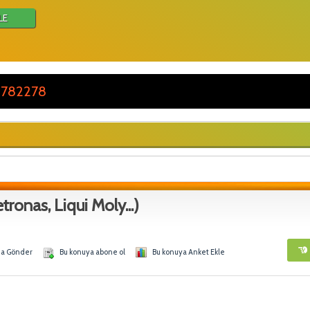
LE
 782278
ronas, Liqui Moly...)
na Gönder
Bu konuya abone ol
Bu konuya Anket Ekle