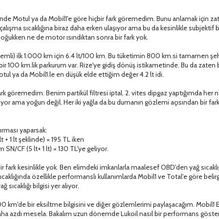
nde Motul ya da Mobil1'e göre hiçbir fark göremedim. Bunu anlamak için zat
çalışma sıcaklığına biraz daha erken ulaşıyor ama bu da kesinlikle subjektif 
oğukken ne de motor ısındıktan sonra bir fark yok.
emli) ilk 1.000 km için 6.4 lt/100 km. Bu tüketimin 800 km.si tamamen şehir i
ir 100 km.lik parkurum var. Rize'ye gidiş dönüş istikametinde. Bu da zaten 
l ya da Mobil1.le en düşük elde ettiğim değer 4.2 lt idi.
rk göremedim. Benim partikül filtresi iptal. 2. vites dipgaz yaptığımda her n
yor ama yoğun değil. Her iki yağla da bu dumanın gözlemi açısından bir fa
ştırması yaparsak:
 + 1 lt şeklinde) = 195 TL iken
SN/CF (5 lt+ 1 lt) = 130 TL'ye geliyor.
bir fark kesinlikle yok. Ben elimdeki imkanlarla maalesef OBD'den yağ sıca
sıcaklığında özellikle performanslı kullanımlarda Mobil1 ve Total'e göre beli
ğ sıcaklığı bilgisi yer alıyor.
.000 km'de bir eksiltme bilgisini ve diğer gözlemlerimi paylaşacağım. Mobi
daha azdı mesela. Bakalım uzun dönemde Lukoil nasıl bir performans göst