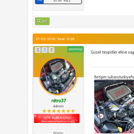
61 AF 483
bul
27-03-2018, Saat: 13:28
çevrimiçi
Güzel tespitler eline sa
İletişim subaruturkiy
nitro37
Admin
Bilgiler