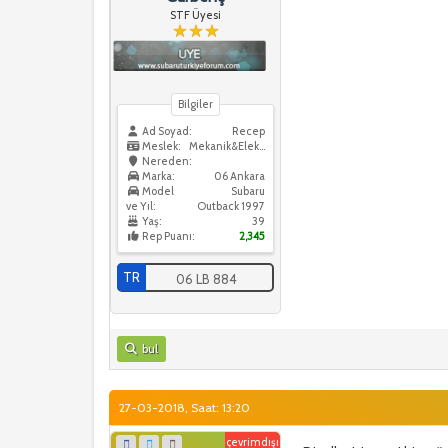
STF Üyesi
Bilgiler
Ad Soyad:
Recep
Meslek:
Mekanik&Elektrik
Nereden:
Marka:
06 Ankara
Model
Subaru
ve Yıl:
Outback 1997
Yaş:
39
Rep Puanı:
2,345
TR
06 LB 884
bul
27-03-2018, Saat: 13:20
çevrimdışı