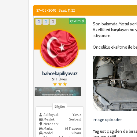
27-03-2018, Saat: 11:22
çevrimiçi
Son bakımda Motul yerin
özellikleri karşılayan b
istiyorum.
Öncelikle eksiltme ile 
bahcekapiliyavuz
STF Üyesi
Bilgiler
Ad Soyad:
Yavuz
image uploader
Meslek:
Serbest
Nereden:
Marka:
61 Trabzon
Yağ üst çizgiden de bira
Model
Subaru
konusu değil.