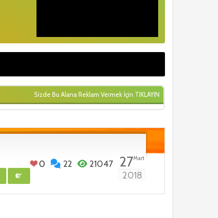
Sizde Bu Alana Reklam Vermek İçin
TIKLAYIN
27
Mart
0
22
21047
2018