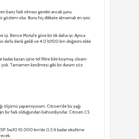
en bariz fark olması gerekir ancak şunu
bir gözlem olur. Bunu hiç dikkate almamak en iyisi.
çi. Bence Motul'e göre bir tık daha iyi. Ayrıca
bir defa denk geldi ve 4.0 lt/100 km değerini elde
e kadar kazan içine tel filtre bile koymuş olsam
rk yok. Tamamen kesilmesi gibi bir durum söz
klığı ölçümü yapamıyorum. Citroen'de bu yağı
rgin bir fark olduğundan bahsediyorlar. Citroen C5
l1 ESP 5w30 10.000 km'de 0,5 lt kadar eksiltme
erecek.