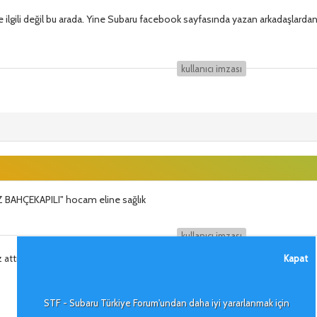
e ilgili değil bu arada. Yine Subaru facebook sayfasında yazan arkadaşlard
kullanıcı i̇mzası
Z BAHÇEKAPILI" hocam eline sağlık
kullanıcı i̇mzası
z attıgın taş kadar hatırlanmaz.
Kapat
STF - Subaru Türkiye Forum'undan daha iyi yararlanmak için