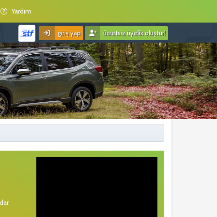
Yardım
giriş yap
ücretsiz üyelik oluştur!
rdar