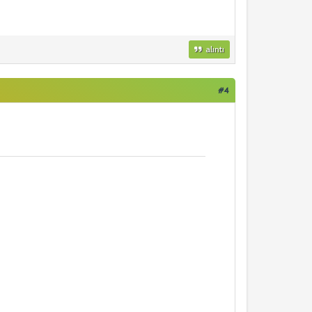
alıntı
#4