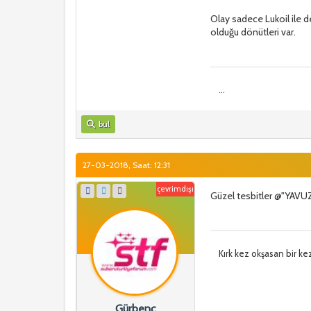
Olay sadece Lukoil ile d
olduğu dönütleri var.
...
bul
27-03-2018, Saat: 12:31
çevrimdışı
Güzel tesbitler @"YAVU
Kırk kez okşasan bir ke
Gürbenç