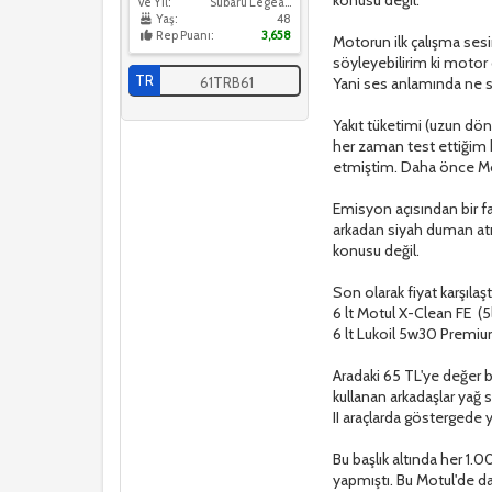
ve Yıl:
Subaru Legeacy 1995 2.0 GL AWD
Yaş:
48
Rep Puanı:
3,658
Motorun ilk çalışma sesi
söyleyebilirim ki motor 
TR
Yani ses anlamında ne s
61TRB61
Yakıt tüketimi (uzun dön
her zaman test ettiğim b
etmiştim. Daha önce Motu
Emisyon açısından bir fa
arkadan siyah duman atı
konusu değil.
Son olarak fiyat karşıla
6 lt Motul X-Clean FE (5lt
6 lt Lukoil 5w30 Premium 
Aradaki 65 TL'ye değer 
kullanan arkadaşlar yağ 
II araçlarda göstergede ya
Bu başlık altında her 1
yapmıştı. Bu Motul'de 