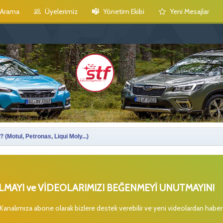
Arama
Üyelerimiz
Yönetim Ekibi
Yeni Mesajlar
 (Motul, Petronas, Liqui Moly...)
MAYI ve VİDEOLARIMIZI BEĞENMEYİ UNUTMAYIN!
 Kanalımıza abone olarak bizlere destek verebilir ve yeni videolardan habe