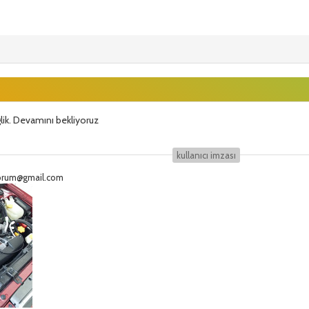
glik. Devamını bekliyoruz
kullanıcı i̇mzası
eforum@gmail.com