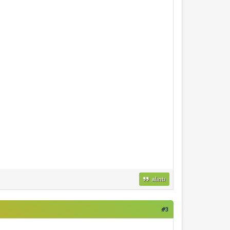
alıntı
#3