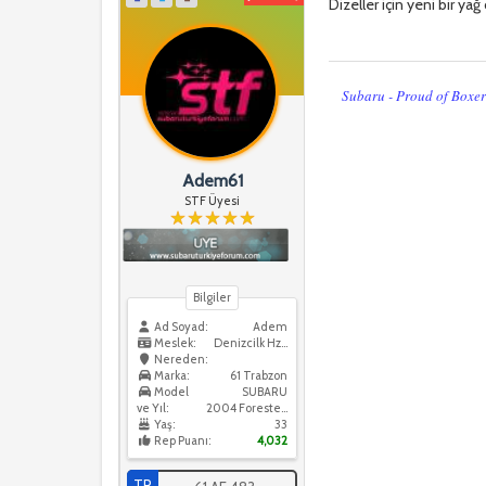
Dizeller için yeni bir y
Subaru - Proud of Boxe
Adem61
STF Üyesi
Bilgiler
Ad Soyad:
Adem
Meslek:
Denizcilk Hzmtleri
Nereden:
Marka:
61 Trabzon
Model
SUBARU
ve Yıl:
2004 Forester XT
Yaş:
33
Rep Puanı:
4,032
TR