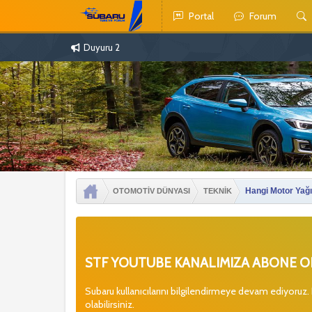
Portal
Forum
Duyuru 2
Hangi Motor Yağı?
OTOMOTİV DÜNYASI
TEKNİK
STF YOUTUBE KANALIMIZA ABONE OL
Subaru kullanıcılarını bilgilendirmeye devam ediyoruz.
olabilirsiniz.