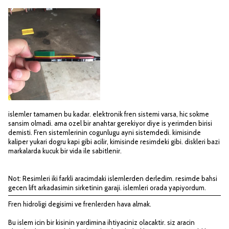
islemler tamamen bu kadar. elektronik fren sistemi varsa, hic sokme
sansim olmadi. ama ozel bir anahtar gerekiyor diye is yerimden birisi
demisti. Fren sistemlerinin cogunlugu ayni sistemdedi. kimisinde
kaliper yukari dogru kapi gibi acilir, kimisinde resimdeki gibi. diskleri bazi
markalarda kucuk bir vida ile sabitlenir.
Not: Resimleri iki farkli aracimdaki islemlerden derledim. resimde bahsi
gecen lift arkadasimin sirketinin garaji. islemleri orada yapiyordum.
Fren hidroligi degisimi ve frenlerden hava almak.
Bu islem icin bir kisinin yardimina ihtiyaciniz olacaktir. siz aracin