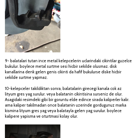
9- balatalari tutan ince metal kelepcelerin uclarindaki cikintilar guzelce
bukulur. boylece metal surtme sesi hicbir sekilde olusmaz. disk
kanallarina denk gelen genis cikinti da hafif bukulurse diske hicbir
sekilde surtme yapmaz.
10-kelepceler takildiktan sonra, balatalarin girecegi kanala cok az
lityum gres yag surulur. veya balatanin cikintisina surseniz de olur.
Asagidaki resimdeki gibi bir goruntu elde edince sirada kaliperler kalir.
ama kaliper takilmadan once balatanin uzerinde gordugunuz marka
kismina lityum gres yag veya balatayla gelen yag surulur. boylece
kalipere yapisma ve oturtmasi kolay olur.