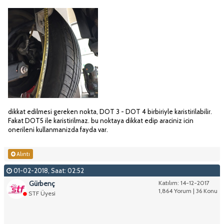
dikkat edilmesi gereken nokta, DOT 3 - DOT 4 birbiriyle karistirilabilir.
Fakat DOT5 ile karistirilmaz. bu noktaya dikkat edip araciniz icin
onerileni kullanmanizda fayda var.
Alıntı
01-02-2018, Saat: 02:52
Gürbenç
Katılım: 14-12-2017
1,864 Yorum | 36 Konu
STF Üyesi