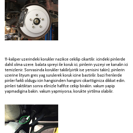
11-kaliper uzerindeki korukler nazikce cekilip cikartilir. icindeki pinlerde
dahil olma uzere. balata spreyi ile koruk ici, pinlerin yuzeyi ve kanalin ici
temizlenir. Sonrasinda korukler takilir(yirtik ise yenisini takin), pinlerin
uzerine lityum gres yag surulerek koruk icine bastirilir. bazi frenlerde
pinler farkli oldugu icin hangisinden hangisni cikarttiginiza dikkat edin.
pinleri taktiktan sonra elinizle hafifce cekip birakin. vakum yapip
yapmadigina bakin. vakum yapmiyorsa, korukte yirtilma olabilir.