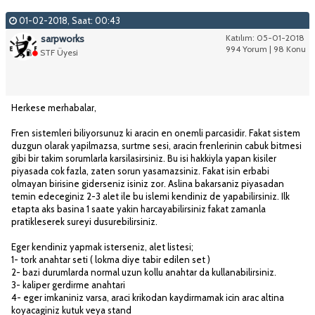
01-02-2018, Saat: 00:43
sarpworks
Katılım: 05-01-2018
994 Yorum | 98 Konu
STF Üyesi
Herkese merhabalar,
Fren sistemleri biliyorsunuz ki aracin en onemli parcasidir. Fakat sistem
duzgun olarak yapilmazsa, surtme sesi, aracin frenlerinin cabuk bitmesi
gibi bir takim sorumlarla karsilasirsiniz. Bu isi hakkiyla yapan kisiler
piyasada cok fazla, zaten sorun yasamazsiniz. Fakat isin erbabi
olmayan birisine giderseniz isiniz zor. Aslina bakarsaniz piyasadan
temin edeceginiz 2-3 alet ile bu islemi kendiniz de yapabilirsiniz. Ilk
etapta aks basina 1 saate yakin harcayabilirsiniz fakat zamanla
pratikleserek sureyi dusurebilirsiniz.
Eger kendiniz yapmak isterseniz, alet listesi;
1- tork anahtar seti ( lokma diye tabir edilen set )
2- bazi durumlarda normal uzun kollu anahtar da kullanabilirsiniz.
3- kaliper gerdirme anahtari
4- eger imkaniniz varsa, araci krikodan kaydirmamak icin arac altina
koyacaginiz kutuk veya stand