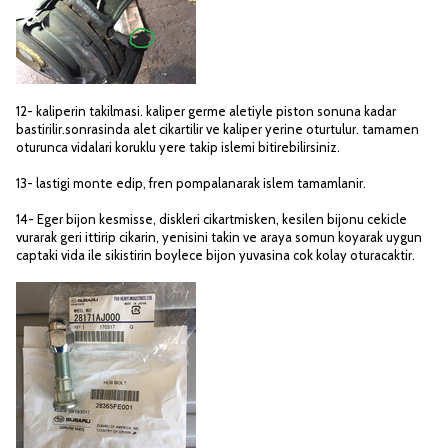
12- kaliperin takilmasi. kaliper germe aletiyle piston sonuna kadar
bastirilir.sonrasinda alet cikartilir ve kaliper yerine oturtulur. tamamen
oturunca vidalari koruklu yere takip islemi bitirebilirsiniz.
13- lastigi monte edip, fren pompalanarak islem tamamlanir.
14- Eger bijon kesmisse, diskleri cikartmisken, kesilen bijonu cekicle
vurarak geri ittirip cikarin, yenisini takin ve araya somun koyarak uygun
captaki vida ile sikistirin boylece bijon yuvasina cok kolay oturacaktir.