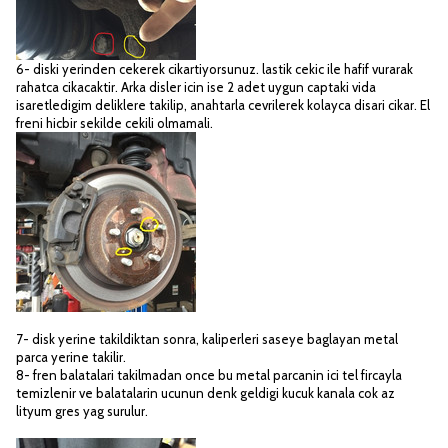
6- diski yerinden cekerek cikartiyorsunuz. lastik cekic ile hafif vurarak
rahatca cikacaktir. Arka disler icin ise 2 adet uygun captaki vida
isaretledigim deliklere takilip, anahtarla cevrilerek kolayca disari cikar. El
freni hicbir sekilde cekili olmamali.
7- disk yerine takildiktan sonra, kaliperleri saseye baglayan metal
parca yerine takilir.
8- fren balatalari takilmadan once bu metal parcanin ici tel fircayla
temizlenir ve balatalarin ucunun denk geldigi kucuk kanala cok az
lityum gres yag surulur.