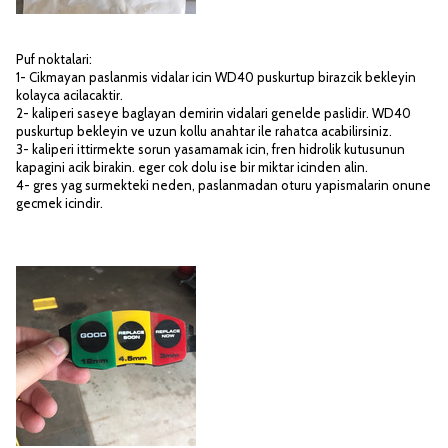
Puf noktalari:
1- Cikmayan paslanmis vidalar icin WD40 puskurtup birazcik bekleyin
kolayca acilacaktir.
2- kaliperi saseye baglayan demirin vidalari genelde paslidir. WD40
puskurtup bekleyin ve uzun kollu anahtar ile rahatca acabilirsiniz.
3- kaliperi ittirmekte sorun yasamamak icin, fren hidrolik kutusunun
kapagini acik birakin. eger cok dolu ise bir miktar icinden alin.
4- gres yag surmekteki neden, paslanmadan oturu yapismalarin onune
gecmek icindir.