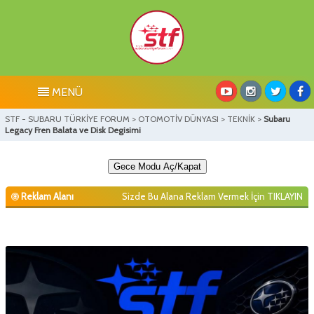
MENÜ
STF - SUBARU TÜRKİYE FORUM
>
OTOMOTİV DÜNYASI
>
TEKNİK
>
Subaru
Legacy Fren Balata ve Disk Degisimi
Gece Modu Aç/Kapat
Reklam Alanı
Sizde Bu Alana Reklam Vermek İçin
TIKLAYIN