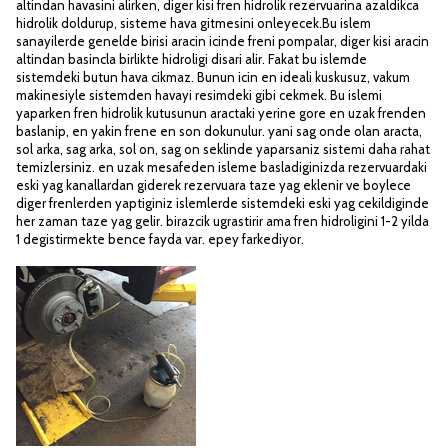
altindan havasini alirken, diger kisi fren hidrolik rezervuarina azaldikca
hidrolik doldurup, sisteme hava gitmesini onleyecek.Bu islem
sanayilerde genelde birisi aracin icinde freni pompalar, diger kisi aracin
altindan basincla birlikte hidroligi disari alir. Fakat bu islemde
sistemdeki butun hava cikmaz. Bunun icin en ideali kuskusuz, vakum
makinesiyle sistemden havayi resimdeki gibi cekmek. Bu islemi
yaparken fren hidrolik kutusunun aractaki yerine gore en uzak frenden
baslanip, en yakin frene en son dokunulur. yani sag onde olan aracta,
sol arka, sag arka, sol on, sag on seklinde yaparsaniz sistemi daha rahat
temizlersiniz. en uzak mesafeden isleme basladiginizda rezervuardaki
eski yag kanallardan giderek rezervuara taze yag eklenir ve boylece
diger frenlerden yaptiginiz islemlerde sistemdeki eski yag cekildiginde
her zaman taze yag gelir. birazcik ugrastirir ama fren hidroligini 1-2 yilda
1 degistirmekte bence fayda var. epey farkediyor.