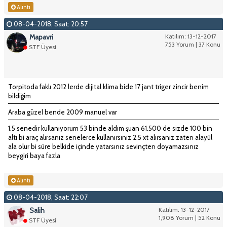
Alıntı
08-04-2018, Saat: 20:57
Mapavri
Katılım: 13-12-2017
753 Yorum | 37 Konu
STF Üyesi
Torpitoda faklı 2012 lerde dijital klima bide 17 jant triger zincir benim
bildiğim
Araba güzel bende 2009 manuel var
1.5 senedir kullanıyorum 53 binde aldım şuan 61.500 de sizde 100 bin
altı bi araç alırsanız senelerce kullanırsınız 2.5 xt alırsanız zaten alayül
ala olur bi süre belkide içinde yatarsınız sevinçten doyamazsınız
beygiri baya fazla
Alıntı
08-04-2018, Saat: 22:07
Salih
Katılım: 13-12-2017
1,908 Yorum | 52 Konu
STF Üyesi