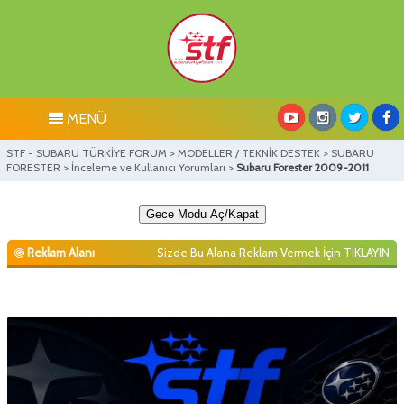
MENÜ
STF - SUBARU TÜRKİYE FORUM
>
MODELLER / TEKNİK DESTEK
>
SUBARU
FORESTER
>
İnceleme ve Kullanıcı Yorumları
>
Subaru Forester 2009-2011
Gece Modu Aç/Kapat
Reklam Alanı
Sizde Bu Alana Reklam Vermek İçin
TIKLAYIN