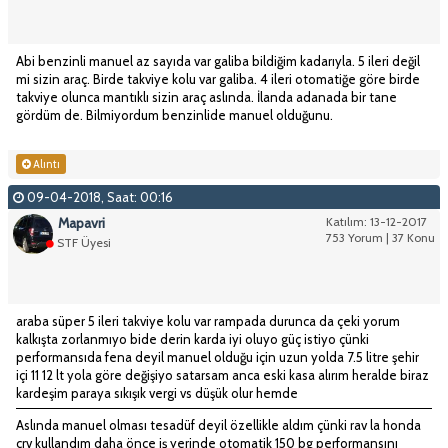
Abi benzinli manuel az sayıda var galiba bildiğim kadarıyla. 5 ileri değil
mi sizin araç. Birde takviye kolu var galiba. 4 ileri otomatiğe göre birde
takviye olunca mantıklı sizin araç aslında. İlanda adanada bir tane
gördüm de. Bilmiyordum benzinlide manuel olduğunu.
Alıntı
09-04-2018, Saat: 00:16
Mapavri
Katılım: 13-12-2017
753 Yorum | 37 Konu
STF Üyesi
araba süper 5 ileri takviye kolu var rampada durunca da çeki yorum
kalkışta zorlanmıyo bide derin karda iyi oluyo güç istiyo çünki
performansıda fena deyil manuel olduğu için uzun yolda 7.5 litre şehir
içi 11 12 lt yola göre değişiyo satarsam anca eski kasa alırım heralde biraz
kardeşim paraya sıkışık vergi vs düşük olur hemde
Aslında manuel olması tesadüf deyil özellikle aldım çünki rav la honda
crv kullandım daha önce iş yerinde otomatik 150 bg performansını