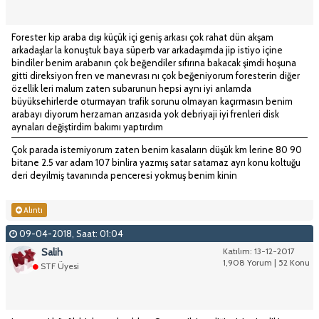
Forester kip araba dışı küçük içi geniş arkası çok rahat dün akşam
arkadaşlar la konuştuk baya süperb var arkadaşımda jip istiyo içine
bindiler benim arabanın çok beğendiler sıfırına bakacak şimdi hoşuna
gitti direksiyon fren ve manevrası nı çok beğeniyorum foresterin diğer
özellik leri malum zaten subarunun hepsi aynı iyi anlamda
büyüksehirlerde oturmayan trafik sorunu olmayan kaçırmasın benim
arabayı diyorum herzaman arızasıda yok debriyaji iyi frenleri disk
aynaları değiştirdim bakımı yaptırdım
Çok parada istemiyorum zaten benim kasaların düşük km lerine 80 90
bitane 2.5 var adam 107 binlira yazmış satar satamaz ayrı konu koltuğu
deri deyilmiş tavanında penceresi yokmuş benim kinin
Alıntı
09-04-2018, Saat: 01:04
Salih
Katılım: 13-12-2017
1,908 Yorum | 52 Konu
STF Üyesi