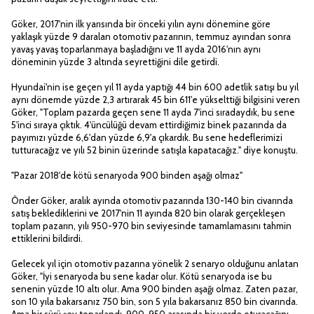
Göker, 2017'nin ilk yarısında bir önceki yılın aynı dönemine göre
yaklaşık yüzde 9 daralan otomotiv pazarının, temmuz ayından sonra
yavaş yavaş toparlanmaya başladığını ve 11 ayda 2016'nın aynı
döneminin yüzde 3 altında seyrettiğini dile getirdi.
Hyundai'nin ise geçen yıl 11 ayda yaptığı 44 bin 600 adetlik satışı bu yıl
aynı dönemde yüzde 2,3 artırarak 45 bin 611'e yükselttiği bilgisini veren
Göker, "Toplam pazarda geçen sene 11 ayda 7'inci sıradaydık, bu sene
5'inci sıraya çıktık. 4'üncülüğü devam ettirdiğimiz binek pazarında da
payımızı yüzde 6,6'dan yüzde 6,9'a çıkardık. Bu sene hedeflerimizi
tutturacağız ve yılı 52 binin üzerinde satışla kapatacağız." diye konuştu.
"Pazar 2018'de kötü senaryoda 900 binden aşağı olmaz"
Önder Göker, aralık ayında otomotiv pazarında 130-140 bin civarında
satış beklediklerini ve 2017'nin 11 ayında 820 bin olarak gerçekleşen
toplam pazarın, yılı 950-970 bin seviyesinde tamamlamasını tahmin
ettiklerini bildirdi.
Gelecek yıl için otomotiv pazarına yönelik 2 senaryo olduğunu anlatan
Göker, "İyi senaryoda bu sene kadar olur. Kötü senaryoda ise bu
senenin yüzde 10 altı olur. Ama 900 binden aşağı olmaz. Zaten pazar,
son 10 yıla bakarsanız 750 bin, son 5 yıla bakarsanız 850 bin civarında.
Ama bir sürü şey toparlandı. 900-950 arasında bir yerde oturacağını