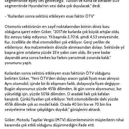
segmentinde epey ses getireceğiz. Tucson ve Kona ile beraber SUV
segmentinde Hyundai'nin sesi daha çok duyulacak." dedi.
- "Kurlardan sonra sektörü etkileyen esas faktör ÖTV"
Otomotiv sektörünün en zayıf noktalarından birinin döviz kuru
olduğuna işaret eden Göker, "2017'de kurlarda çok büyük artışlar oldu.
Biz avroyu takip ediyoruz. Yıl başında 3,70'di, şimdi 4,53 seviyesinde.
Kur, özellikle de ithal otomobilleri çok etkiliyor. Gerçi yerliler de
etkileniyor. Ara malzemelerin dövizle alınmasından dolayı. Sektörde yıl
başına göre ortalama yüzde 25'e yakın zam oldu. Bir yere kadar
dayandık ama sonra herkes kur farkını yansıtmak zorunda kaldı."
yorumunu yaptı.
Kurlardan sonra sektörü etkileyen esas faktörün ÖTV olduğunu
belirten Göker, "Yeni ÖTV'den dolayı aracın çıplak fiyatı esas alınıyor.
Aynı otomobil, içinde bir iki ekipmanı farklı, dolayısıyla fiyatı değişiyor.
Bugün alıyorsunuz yüzde 45'lik dilimden, iki gün sonra alıyorsunuz, kur
yükseldiği için, yüzde 50'lik dilimden. O aradaki fark çok kafaları
karıştırdı. Çünkü fiyatları çok etkiliyor. Yerli otomobillerde dahi yüzde
45'lik dilimde çok az model kaldı. Orada 40 bin lira ve 70 bin lira
seviyelerine tekrar çalışıldığını duyduk." görüşlerini aktardı.
Göker, Motorlu Taşıtlar Vergisi (MTV) düzenlemesinin müşterilerin nihai
kararında çok etkili olduğunu düşünmediğini ifade etti.