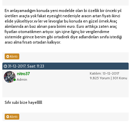
En anlayamadığım konuda yeni modelde olan bi özellik bir önceki yıl
üretilen araçta yok fakat eyesight nedeniyle aracın artan fiyatı ikinci
elide yükseltiyor.xv ler ve levorglar bu konuda en güzel örnek.Araç
alımlarında an baz alınan para birimi euro. Euro arttıkça zaten araç
fiyatları otomatikmen artıyor. işin içine ilginç bir vergilendirme
sistemide girince benim gibi ortadirek diye adlandırılan sınıfa istediği
aracı alma fırsatı ortadan kalkıyor.
Alıntı
31-12-2017, Saat: 11:23
nitro37
Katılım: 13-12-2017
9,825 Yorum | 301 Konu
Admin
Sıfır subi bize hayellllll
Alıntı