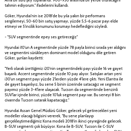
tahmin ediyorum." ifadelerini kullandı.
Göker, Hyundai'nin ise 2018'de bu yıla yakın bir performans
sergilemeyi, 50-60 bin satış yapmayı, yüzde 5,5-6 pazar payı elde
etmeyi ve 5'incilik konumunu korumayı hedeflediğini söyledi.
- "SUV segmentinde epey ses getireceğiz"
Hyundai i10'un A segmentinde yüzde 78 payla birinci sırada yer aldığını
ve segmentini sürükleyen dominant model olduğunu dile getiren
Göker, şunları kaydetti:
"Yerli olarak ürettiğimiz i20'nin segmentindeki payı yüzde 16 ve gayet
başarılı. Accent segmentinde yüzde 10 pay alıyor. Satışları artan yeni
i30'un segment payı yüzde 2'lerden yüzde 4'lere çıktı. Yeni Elantra ile
de gayet başarılıyız, bu sene 5 binin üzerinde satacağız ve segment
payımız yüzde 3-4'lere ulaşacak. Tucson da segmentinde benzinli
SUV'lar içinde birinci, yüzde 10'luk segment payı var. Bu seneyi 8 bin
civarında Tucson satarak kapatacağız."
Hyundai Assan Genel Müdürü Göker, gelecek yıl getirecekleri yeni
modeller olacağı bilgisini vererek, "Bu sene planlayıp
gerçekleştirmediğimiz Kona modeli 2018'in ikinci çeyreğinde gelecek.
B-SUV segmenti çok büyüyor. Kona ile B-SUV, Tucson ile C-SUV