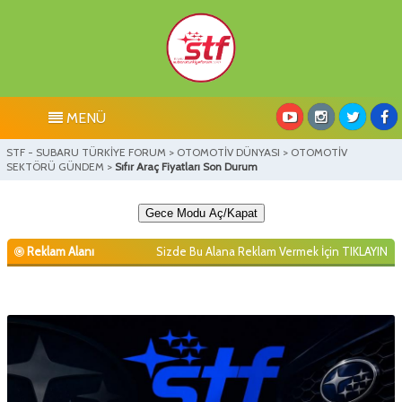
MENÜ
STF - SUBARU TÜRKİYE FORUM
>
OTOMOTİV DÜNYASI
>
OTOMOTİV
SEKTÖRÜ GÜNDEM
>
Sıfır Araç Fiyatları Son Durum
Gece Modu Aç/Kapat
Reklam Alanı
Sizde Bu Alana Reklam Vermek İçin
TIKLAYIN