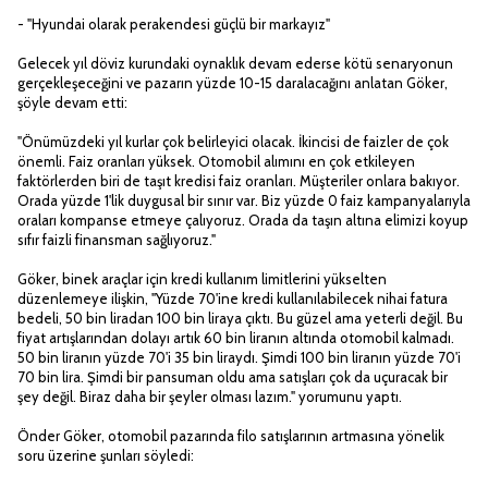
- "Hyundai olarak perakendesi güçlü bir markayız"
Gelecek yıl döviz kurundaki oynaklık devam ederse kötü senaryonun
gerçekleşeceğini ve pazarın yüzde 10-15 daralacağını anlatan Göker,
şöyle devam etti:
"Önümüzdeki yıl kurlar çok belirleyici olacak. İkincisi de faizler de çok
önemli. Faiz oranları yüksek. Otomobil alımını en çok etkileyen
faktörlerden biri de taşıt kredisi faiz oranları. Müşteriler onlara bakıyor.
Orada yüzde 1'lik duygusal bir sınır var. Biz yüzde 0 faiz kampanyalarıyla
oraları kompanse etmeye çalıyoruz. Orada da taşın altına elimizi koyup
sıfır faizli finansman sağlıyoruz."
Göker, binek araçlar için kredi kullanım limitlerini yükselten
düzenlemeye ilişkin, "Yüzde 70'ine kredi kullanılabilecek nihai fatura
bedeli, 50 bin liradan 100 bin liraya çıktı. Bu güzel ama yeterli değil. Bu
fiyat artışlarından dolayı artık 60 bin liranın altında otomobil kalmadı.
50 bin liranın yüzde 70'i 35 bin liraydı. Şimdi 100 bin liranın yüzde 70'i
70 bin lira. Şimdi bir pansuman oldu ama satışları çok da uçuracak bir
şey değil. Biraz daha bir şeyler olması lazım." yorumunu yaptı.
Önder Göker, otomobil pazarında filo satışlarının artmasına yönelik
soru üzerine şunları söyledi: