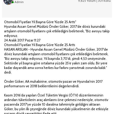
9,825 Yorum | 301 Konu
Admin
Otomobil Fiyatları Yıl Başına Göre Yüzde 25 Arttı"
Hyundai Assan Genel Müdürü Önder Göker, 2017'de döviz kurundaki
artışların otomobil fiyatlarını çok etkilediğini belirterek, "Biz avroyu takip
ediyoruz.
24 Aralık 2017 Pazar 11:27
Otomobil Fiyatları Yıl Başına Göre Yüzde 25 Arttı
HASAN ARSLAN - Hyundai Assan Genel Müdürü Önder Göker, 2017'de
döviz kurundaki artışların otomobil fiyatlarını çok etkilediğini belirterek,
"Biz avroyu takip ediyoruz. Yıl başında 3,70'di, şimdi 4,53 seviyesinde.
Sektörde yıl başına göre ortalama yüzde 25'e yakın zam oldu. Bir yere
kadar dayandık ama sonra herkes kur farkını yansıtmak zorunda kaldı."
dedi.
Önder Göker, AA muhabirine, otomotiv pazarı ve Hyundai'nin 2017
performansını ve 2018 beklentilerini değerlendirdi.
Kasım 2016'da yapılan Özel Tüketim Vergisi (ÖTV) düzenlemesinin
ardından tüketicilerin araç alımlarını öne çekmesi nedeniyle, otomotiv
pazarında 2017'ye yüzde 10 daralma tahminiyle girildiğini aktaran
Göker, bu yılın ilk çeyreğinde döviz kurundaki yükselmenin de etkisiyle
pazarın düşük seyrettiğini ifade etti.