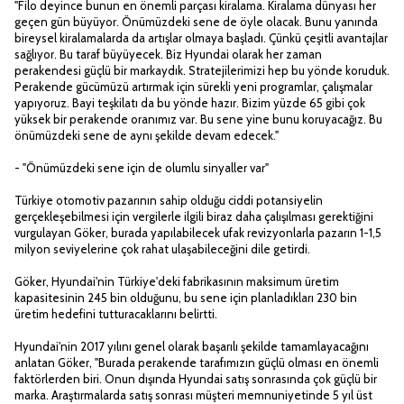
"Filo deyince bunun en önemli parçası kiralama. Kiralama dünyası her
geçen gün büyüyor. Önümüzdeki sene de öyle olacak. Bunu yanında
bireysel kiralamalarda da artışlar olmaya başladı. Çünkü çeşitli avantajlar
sağlıyor. Bu taraf büyüyecek. Biz Hyundai olarak her zaman
perakendesi güçlü bir markaydık. Stratejilerimizi hep bu yönde koruduk.
Perakende gücümüzü artırmak için sürekli yeni programlar, çalışmalar
yapıyoruz. Bayi teşkilatı da bu yönde hazır. Bizim yüzde 65 gibi çok
yüksek bir perakende oranımız var. Bu sene yine bunu koruyacağız. Bu
önümüzdeki sene de aynı şekilde devam edecek."
- "Önümüzdeki sene için de olumlu sinyaller var"
Türkiye otomotiv pazarının sahip olduğu ciddi potansiyelin
gerçekleşebilmesi için vergilerle ilgili biraz daha çalışılması gerektiğini
vurgulayan Göker, burada yapılabilecek ufak revizyonlarla pazarın 1-1,5
milyon seviyelerine çok rahat ulaşabileceğini dile getirdi.
Göker, Hyundai'nin Türkiye'deki fabrikasının maksimum üretim
kapasitesinin 245 bin olduğunu, bu sene için planladıkları 230 bin
üretim hedefini tutturacaklarını belirtti.
Hyundai'nin 2017 yılını genel olarak başarılı şekilde tamamlayacağını
anlatan Göker, "Burada perakende tarafımızın güçlü olması en önemli
faktörlerden biri. Onun dışında Hyundai satış sonrasında çok güçlü bir
marka. Araştırmalarda satış sonrası müşteri memnuniyetinde 5 yıl üst