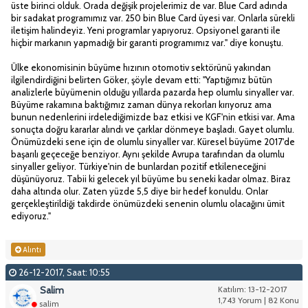
üste birinci olduk. Orada değişik projelerimiz de var. Blue Card adında
bir sadakat programımız var. 250 bin Blue Card üyesi var. Onlarla sürekli
iletişim halindeyiz. Yeni programlar yapıyoruz. Opsiyonel garanti ile
hiçbir markanın yapmadığı bir garanti programımız var." diye konuştu.
Ülke ekonomisinin büyüme hızının otomotiv sektörünü yakından
ilgilendirdiğini belirten Göker, şöyle devam etti: "Yaptığımız bütün
analizlerle büyümenin olduğu yıllarda pazarda hep olumlu sinyaller var.
Büyüme rakamına baktığımız zaman dünya rekorları kırıyoruz ama
bunun nedenlerini irdelediğimizde baz etkisi ve KGF'nin etkisi var. Ama
sonuçta doğru kararlar alındı ve çarklar dönmeye başladı. Gayet olumlu.
Önümüzdeki sene için de olumlu sinyaller var. Küresel büyüme 2017'de
başarılı geçeceğe benziyor. Aynı şekilde Avrupa tarafından da olumlu
sinyaller geliyor. Türkiye'nin de bunlardan pozitif etkileneceğini
düşünüyoruz. Tabii ki gelecek yıl büyüme bu seneki kadar olmaz. Biraz
daha altında olur. Zaten yüzde 5,5 diye bir hedef konuldu. Onlar
gerçekleştirildiği takdirde önümüzdeki senenin olumlu olacağını ümit
ediyoruz."
Alıntı
26-12-2017, Saat: 10:55
Salim
Katılım: 13-12-2017
1,743 Yorum | 82 Konu
salim