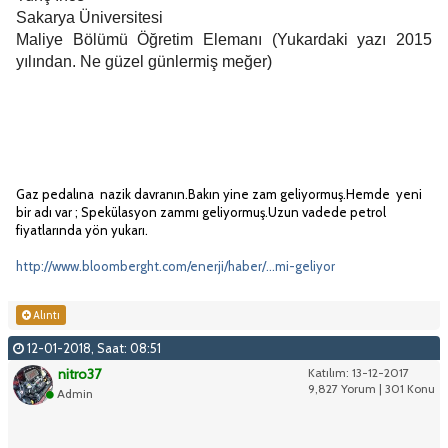
Sakarya Üniversitesi
Maliye Bölümü Öğretim Elemanı (Yukardaki yazı 2015
yılından. Ne güzel günlermiş meğer)
Gaz pedalına nazik davranın.Bakın yine zam geliyormuş.Hemde yeni
bir adı var ; Spekülasyon zammı geliyormuş.Uzun vadede petrol
fiyatlarında yön yukarı.
http://www.bloomberght.com/enerji/haber/...mi-geliyor
Alıntı
12-01-2018, Saat: 08:51
nitro37
Katılım: 13-12-2017
9,827 Yorum | 301 Konu
Admin