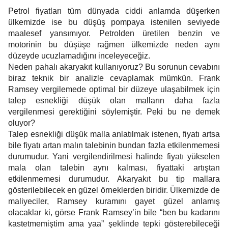
Petrol fiyatları tüm dünyada ciddi anlamda düşerken
ülkemizde ise bu düşüş pompaya istenilen seviyede
maalesef yansımıyor. Petrolden üretilen benzin ve
motorinin bu düşüşe rağmen ülkemizde neden aynı
düzeyde ucuzlamadığını inceleyeceğiz.
Neden pahalı akaryakıt kullanıyoruz? Bu sorunun cevabını
biraz teknik bir analizle cevaplamak mümkün. Frank
Ramsey vergilemede optimal bir düzeye ulaşabilmek için
talep esnekliği düşük olan malların daha fazla
vergilenmesi gerektiğini söylemiştir. Peki bu ne demek
oluyor?
Talep esnekliği düşük malla anlatılmak istenen, fiyatı artsa
bile fiyatı artan malın talebinin bundan fazla etkilenmemesi
durumudur. Yani vergilendirilmesi halinde fiyatı yükselen
mala olan talebin aynı kalması, fiyattaki artıştan
etkilenmemesi durumudur. Akaryakıt bu tip mallara
gösterilebilecek en güzel örneklerden biridir. Ülkemizde de
maliyeciler, Ramsey kuramını gayet güzel anlamış
olacaklar ki, görse Frank Ramsey’in bile “ben bu kadarını
kastetmemiştim ama yaa” şeklinde tepki gösterebileceği