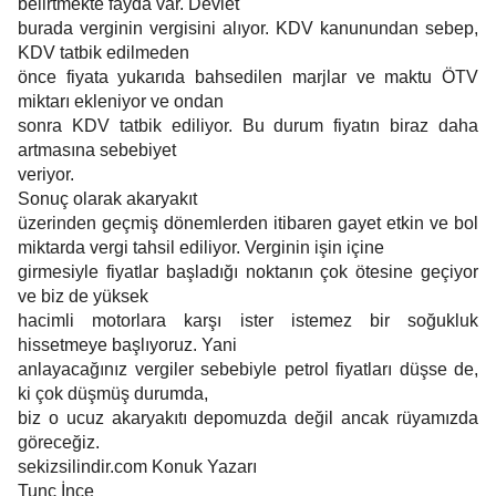
belirtmekte fayda var. Devlet
burada verginin vergisini alıyor. KDV kanunundan sebep,
KDV tatbik edilmeden
önce fiyata yukarıda bahsedilen marjlar ve maktu ÖTV
miktarı ekleniyor ve ondan
sonra KDV tatbik ediliyor. Bu durum fiyatın biraz daha
artmasına sebebiyet
veriyor.
Sonuç olarak akaryakıt
üzerinden geçmiş dönemlerden itibaren gayet etkin ve bol
miktarda vergi tahsil ediliyor. Verginin işin içine
girmesiyle fiyatlar başladığı noktanın çok ötesine geçiyor
ve biz de yüksek
hacimli motorlara karşı ister istemez bir soğukluk
hissetmeye başlıyoruz. Yani
anlayacağınız vergiler sebebiyle petrol fiyatları düşse de,
ki çok düşmüş durumda,
biz o ucuz akaryakıtı depomuzda değil ancak rüyamızda
göreceğiz.
sekizsilindir.com Konuk Yazarı
Tunç İnce