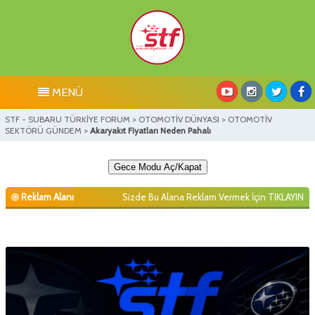
MENÜ
STF - SUBARU TÜRKİYE FORUM
>
OTOMOTİV DÜNYASI
>
OTOMOTİV
SEKTÖRÜ GÜNDEM
>
Akaryakıt Fiyatları Neden Pahalı
Gece Modu Aç/Kapat
Reklam Alanı
Sizde Bu Alana Reklam Vermek İçin
TIKLAYIN