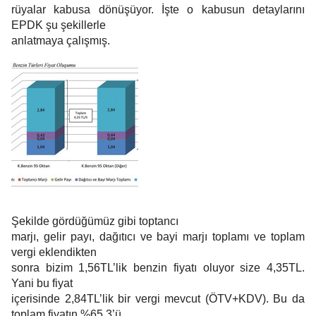
rüyalar kabusa dönüşüyor. İşte o kabusun detaylarını
EPDK şu şekillerle
anlatmaya çalışmış.
Şekilde gördüğümüz gibi toptancı
marjı, gelir payı, dağıtıcı ve bayi marjı toplamı ve toplam
vergi eklendikten
sonra bizim 1,56TL’lik benzin fiyatı oluyor size 4,35TL.
Yani bu fiyat
içerisinde 2,84TL’lik bir vergi mevcut (ÖTV+KDV). Bu da
toplam fiyatın %65,3’ü