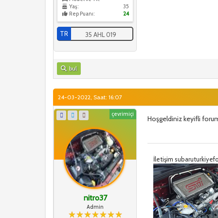
Yaş:
35
Rep Puanı:
24
TR
35 AHL 019
bul
24-03-2022, Saat: 16:07
çevrimiçi
Hoşgeldiniz keyifli forum
İletişim subaruturkiy
nitro37
Admin