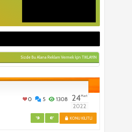
Sizde Bu Alana Reklam Vermek İçin
TIKLAYIN
24
Mart
0
5
1308
2022
KONU KILITLI