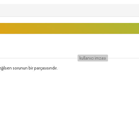
kullanıcı i̇mzası
ğilsen sorunun bir parçasısındır.