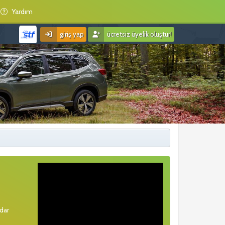
Yardım
giriş yap
ücretsiz üyelik oluştur!
rdar