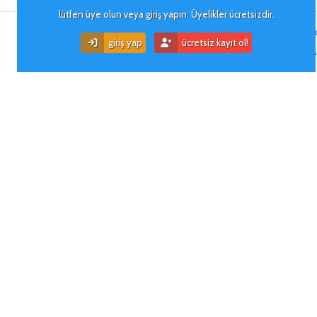
kullanıcı i̇mzası
lütfen üye olun veya giriş yapın. Üyelikler ücretsizdir.
1.Subaru Forester 2007 2.0 X-Limited Otomatik Atiker Gold 183000-254
giriş yap
ücretsiz kayıt ol!
2. Subaru Outback 2.5R CVT 2010 - 210000 - ? km
Bahsettiğim konulardaki işlemlerin yapılmasından dolayı oluşabilecek hasardan 