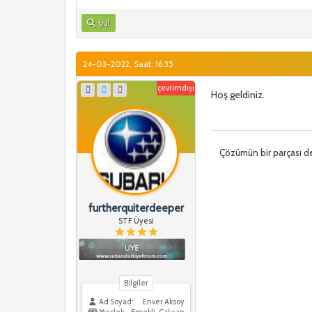
bul
24-03-2022, Saat: 16:35
çevrimdışı
Hoş geldiniz.
Çözümün bir parçası de
furtherquiterdeeper
STF Üyesi
Bilgiler
Ad Soyad:
Enver Aksoy