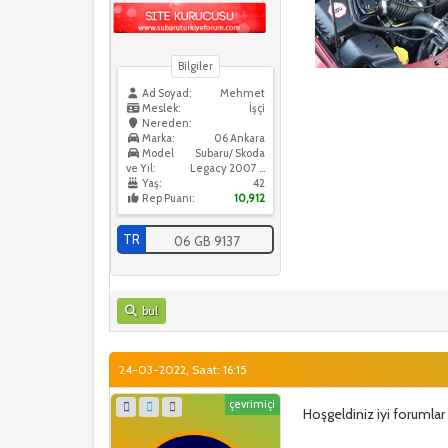
Bilgiler
Ad Soyad:
Mehmet
Meslek:
İşçi
Nereden:
Marka:
06 Ankara
Model
Subaru/ Skoda
ve Yıl:
Legacy 2007 / Skoda Octavia 2016
Yaş:
42
Rep Puanı:
10,912
TR
06 GB 9137
bul
24-03-2022, Saat: 16:15
çevrimiçi
Hoşgeldiniz iyi forumlar