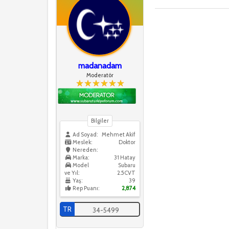
madanadam
Moderatör
Bilgiler
Ad Soyad:
Mehmet Akif
Meslek:
Doktor
Nereden:
Marka:
31 Hatay
Model
Subaru
ve Yıl:
2.5CVT
Yaş:
39
Rep Puanı:
2,874
TR
34-5499