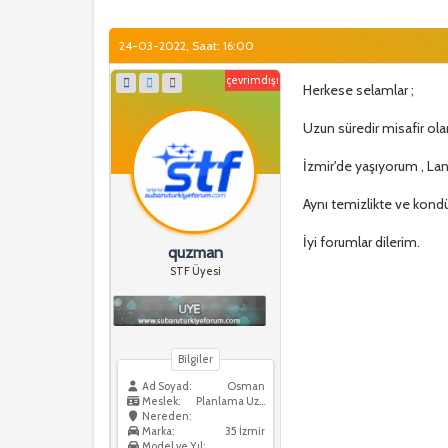
24-03-2022, Saat: 16:00
çevrimdışı
Herkese selamlar ;
Uzun süredir misafir ola
İzmir'de yaşıyorum , La
Aynı temizlikte ve kon
İyi forumlar dilerim.
quzman
STF Üyesi
Bilgiler
Ad Soyad:
Osman
Meslek:
Planlama Uzmanı
Nereden:
Marka:
35 İzmir
Model ve Yıl: