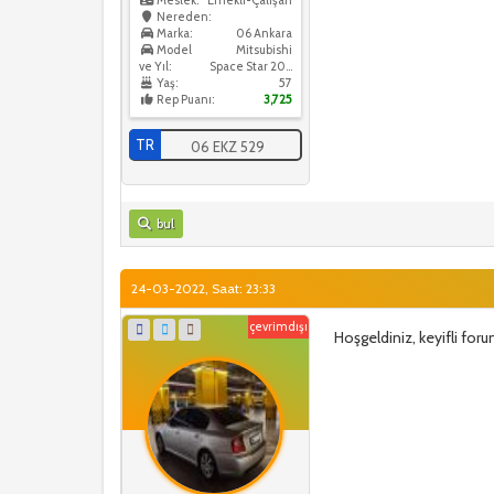
Meslek:
Emekli-Çalışan
Nereden:
Marka:
06 Ankara
Model
Mitsubishi
ve Yıl:
Space Star 2022
Yaş:
57
Rep Puanı:
3,725
TR
06 EKZ 529
bul
24-03-2022, Saat: 23:33
çevrimdışı
Hoşgeldiniz, keyifli fo