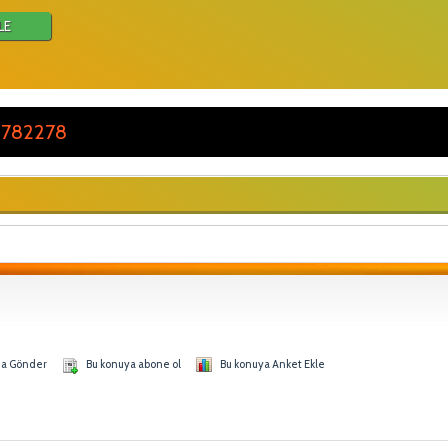
LE
 782278
na Gönder
Bu konuya abone ol
Bu konuya Anket Ekle