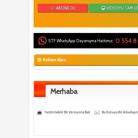
ABONE OL
VİDEOYU TAM İZ
0 554 8
STF WhatsApp Dayanışma Hattımız:
Reklam Alanı
Merhaba
 - 0 Ortalama
en
Yazdırılabilir Bir Versiyona Bak
Bu Konuyu Bir Arkadaşı