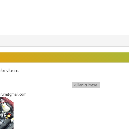
lar dilerim.
kullanıcı i̇mzası
eforum@gmail.com