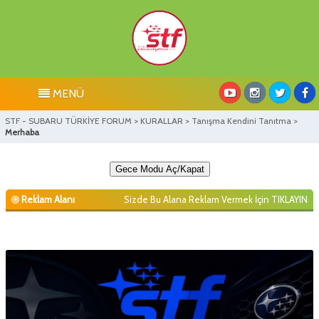
MENÜ
STF - SUBARU TÜRKİYE FORUM
>
KURALLAR
>
Tanışma Kendini Tanıtma
>
Merhaba
Gece Modu Aç/Kapat
Reklam Alanı
Sizde Bu Alana Reklam Vermek İçin
TIKLAYIN