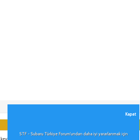
Kapat
STF - Subaru Türkiye Forum'undan daha iyi yararlanmak için
keyifli forumlar dilerim.