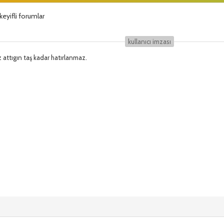
keyifli forumlar
kullanıcı i̇mzası
z attıgın taş kadar hatırlanmaz.