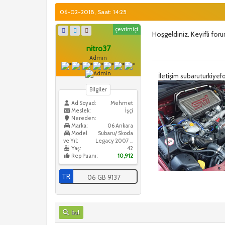
06-02-2018, Saat: 14:25
çevrimiçi
Hoşgeldiniz. Keyifli foru
nitro37
Admin
İletişim subaruturkiy
Bilgiler
Ad Soyad:
Mehmet
Meslek:
İşçi
Nereden:
Marka:
06 Ankara
Model
Subaru/ Skoda
ve Yıl:
Legacy 2007 / Skoda Octavia 2016
Yaş:
42
Rep Puanı:
10,912
TR
06 GB 9137
bul