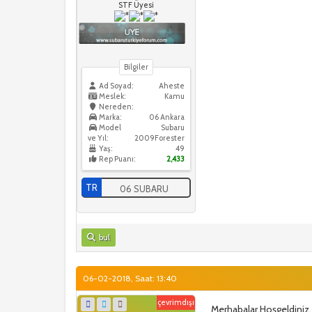
STF Üyesi
Bilgiler
Ad Soyad:
Aheste
Meslek:
Kamu
Nereden:
Marka:
06 Ankara
Model
Subaru
ve Yıl:
2009Forester
Yaş:
49
Rep Puanı:
2,433
TR
06 SUBARU
bul
06-02-2018, Saat: 13:40
çevrimdışı
Merhabalar.Hoşgeldiniz. 