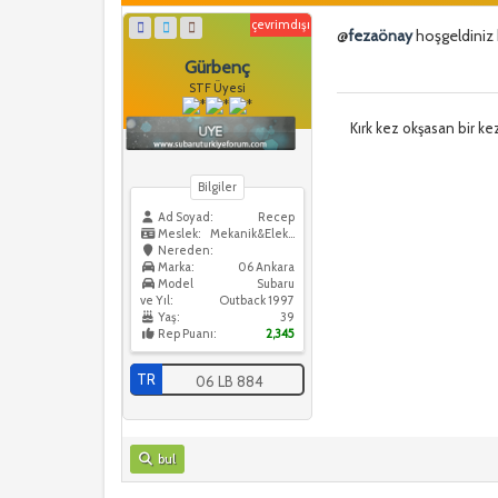
çevrimdışı
@
fezaönay
hoşgeldiniz 
Gürbenç
STF Üyesi
Kırk kez okşasan bir ke
Bilgiler
Ad Soyad:
Recep
Meslek:
Mekanik&Elektrik
Nereden:
Marka:
06 Ankara
Model
Subaru
ve Yıl:
Outback 1997
Yaş:
39
Rep Puanı:
2,345
TR
06 LB 884
bul