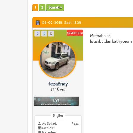
1
2
Sonraki »
06-02-2018, Saat: 13:28
çevrimdışı
Merhabalar;
İstanbuldan katılıyorum b
fezaönay
STF Üyesi
Bilgiler
Ad Soyad:
Feza
Meslek:
Nereden: