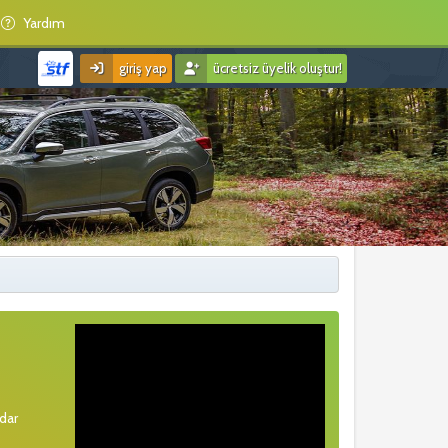
Yardım
giriş yap
ücretsiz üyelik oluştur!
rdar