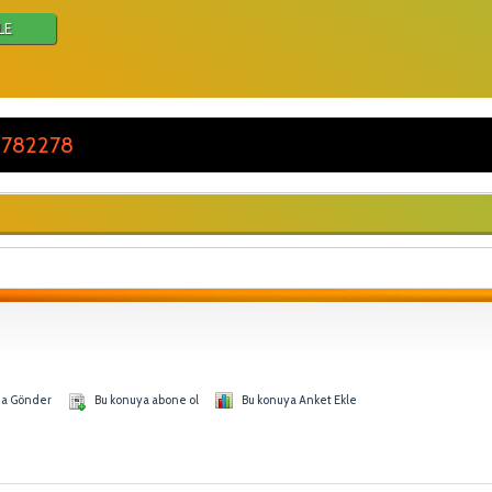
LE
 782278
na Gönder
Bu konuya abone ol
Bu konuya Anket Ekle