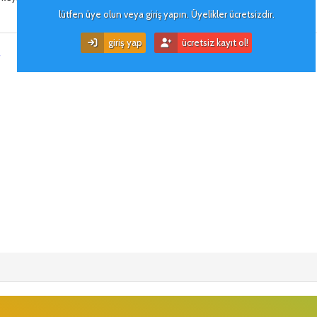
lütfen üye olun veya giriş yapın. Üyelikler ücretsizdir.
kullanıcı i̇mzası
giriş yap
ücretsiz kayıt ol!
r