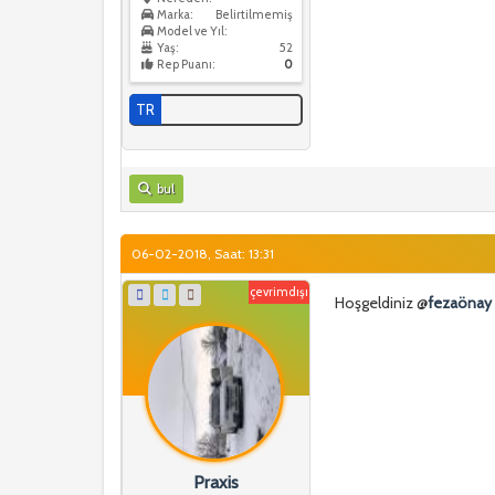
Marka:
Belirtilmemiş
Model ve Yıl:
Yaş:
52
Rep Puanı:
0
TR
bul
06-02-2018, Saat: 13:31
çevrimdışı
Hoşgeldiniz @
fezaönay
Praxis