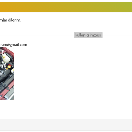
mlar dilerim.
kullanıcı i̇mzası
eforum@gmail.com