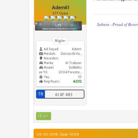
Adem61
STF Üyesi
Subaru - Proud of Boxe
Bilgiler
Ad Soyad:
Adem
Meslek:
Denizcilk Hzmtleri
Nereden:
Marka:
61 Trabzon
Model
SUBARU
ve Yıl:
2004 Forester XT
Yaş:
33
Rep Puanı:
4,032
TR
61 AF 483
bul
06-02-2018, Saat: 14:04