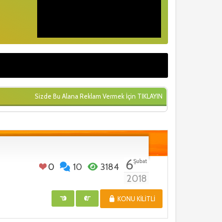
Sizde Bu Alana Reklam Vermek İçin
TIKLAYIN
6
Şubat
0
10
3184
2018
KONU KILITLI