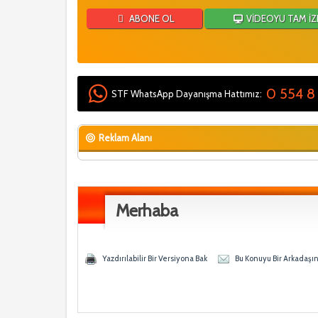
ABONE OL
VİDEOYU TAM İZ
0 554 8
STF WhatsApp Dayanışma Hattımız:
Reklam Alanı
Merhaba
y - 0 Ortalama
en
Yazdırılabilir Bir Versiyona Bak
Bu Konuyu Bir Arkadaşı