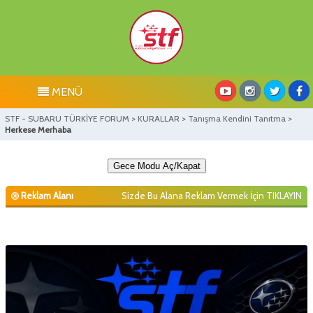
MENÜ
STF - SUBARU TÜRKİYE FORUM
>
KURALLAR
>
Tanışma Kendini Tanıtma
>
Herkese Merhaba
Gece Modu Aç/Kapat
Reklam Alanı
Sizde Bu Alana Reklam Vermek İçin
TIKLAYIN