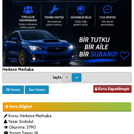
Herkese Merhaba
Sayfa:
1
»
Konu Kapatılmıştır.
İlk Yorum
Son Yorum
Konu Bilgileri
Konu: Herkese Merhaba
Yazar: Endolut
Okunma: 3790
Yorum Sayısı: 14