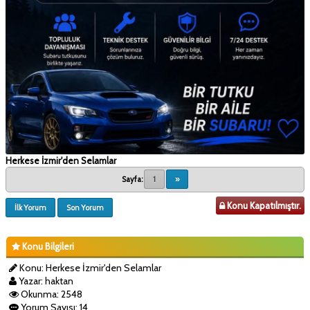
Herkese İzmir'den Selamlar
Sayfa:
1
»
Konu Kapatılmıştır.
İlk Yorum
Son Yorum
Konu Bilgileri
Konu: Herkese İzmir'den Selamlar
Yazar: haktan
Okunma: 2548
Yorum Sayısı: 14