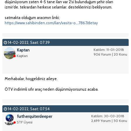
düşünüyorum zaten 4-5 tane ilan var 2'si bulunduğum şehir olan
izmir'de. tekrardan herkese selamlar. desteklerinizi bekliyorum.
satmakta olduğum aracımın linki;
https://www.sahibinden.com/ilan/vasita-o...7867/detay
14-02-2022, Saat: 07:39
Kaptan
Katılım: 11-01-2018
906 Yorum | 20 Konu
Kaptan
Merhabalar, hoşgeldiniz aileye.
ÖTV indirimli sıfır araç neden düşünmüyorsunuz acaba.
14-02-2022, Saat: 07:54
furtherquiterdeeper
Katılım: 30-03-2018
2,699 Yorum | 50 Konu
STF Üyesi