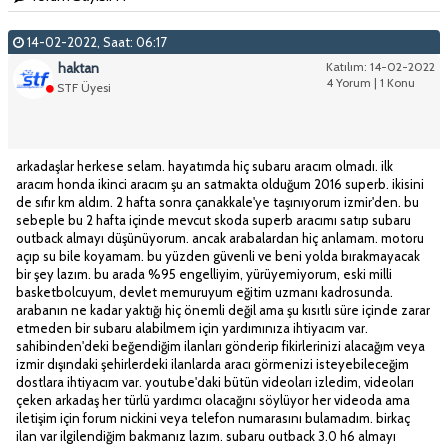
14-02-2022, Saat: 06:17
haktan
Katılım: 14-02-2022
4 Yorum | 1 Konu
STF Üyesi
arkadaşlar herkese selam. hayatımda hiç subaru aracım olmadı. ilk
aracım honda ikinci aracım şu an satmakta olduğum 2016 superb. ikisini
de sıfır km aldım. 2 hafta sonra çanakkale'ye taşınıyorum izmir'den. bu
sebeple bu 2 hafta içinde mevcut skoda superb aracımı satıp subaru
outback almayı düşünüyorum. ancak arabalardan hiç anlamam. motoru
açıp su bile koyamam. bu yüzden güvenli ve beni yolda bırakmayacak
bir şey lazım. bu arada %95 engelliyim, yürüyemiyorum, eski milli
basketbolcuyum, devlet memuruyum eğitim uzmanı kadrosunda.
arabanın ne kadar yaktığı hiç önemli değil ama şu kısıtlı süre içinde zarar
etmeden bir subaru alabilmem için yardımınıza ihtiyacım var.
sahibinden'deki beğendiğim ilanları gönderip fikirlerinizi alacağım veya
izmir dışındaki şehirlerdeki ilanlarda aracı görmenizi isteyebileceğim
dostlara ihtiyacım var. youtube'daki bütün videoları izledim, videoları
çeken arkadaş her türlü yardımcı olacağını söylüyor her videoda ama
iletişim için forum nickini veya telefon numarasını bulamadım. birkaç
ilan var ilgilendiğim bakmanız lazım. subaru outback 3.0 h6 almayı