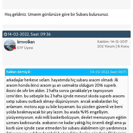
Hoş geldiniz. Umarım gönlünüze göre bir Subaru bulursunuz.
14-02-2022, Saat: 09:36
kmvolkan
Katılım: 14-12-2017
202 Yorum | 8 Konu
STF Üyesi
haktan demiş ki:
(14-02-2022, Saat: 06:17)
arkadaşlar herkese selam. hayatımda hiç subaru aracım olmadı. ilk
aracım honda ikinci aracım şu an satmakta olduğum 2016 superb.
ikisini de sıfır km aldım. 2 hafta sonra çanakkale'ye taşınıyorum
izmir'den. bu sebeple bu 2 hafta içinde mevcut skoda superb aracımı
satıp subaru outback almayı düşünüyorum. ancak arabalardan hiç
anlamam. motoru açıp su bile koyamam. bu yüzden güvenli ve beni
yolda bırakmayacak bir şey lazım. bu arada %95 engelliyim,
yürüyemiyorum, eski milli basketbolcuyum, devlet memuruyum eğitim
uzmanı kadrosunda. arabanın ne kadar yaktığı hiç önemli değil ama şu
kısıtlı süre içinde zarar etmeden bir subaru alabilmem için yardımınıza