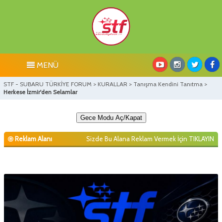
MENÜ
STF - SUBARU TÜRKİYE FORUM
>
KURALLAR
>
Tanışma Kendini Tanıtma
>
Herkese İzmir'den Selamlar
Gece Modu Aç/Kapat
Reklam Alanı
Sizde Bu Alana Reklam Vermek İçin
TIKLAYIN