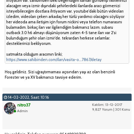
ihtiyacım var. sahibinden'deki beğendiğim ilanları gönderip fikirlerinizi
alacağım veya izmir dışındaki şehirlerdeki ilanlarda aracı görmenizi
isteyebileceğim dostlara ihtiyacım var. youtube'daki bütün videoları
izledim, videoları çeken arkadaş her türlü yardımcı olacağını söylüyor
her videoda ama iletişim için forum nickini veya telefon numarasını
bulamadım. birkaç ilan var ilgilendiğim bakmanız lazım. subaru
outback 3.0 h6 almayı düşünüyorum zaten 4-5 tane ilan var 2'si
bulunduğum şehir olan izmir'de. tekrardan herkese selamlar.
desteklerinizi bekliyorum.
satmakta olduğum aracımın linki;
https://www.sahibinden.com/ilan/vasita-o...7867/detay
Hoş geldiniz. Sizi uğraştırmaması açısından yaşı az olan benzinli
Forester ve ya XV bakmanızı tavsiye ederim.
14-02-2022, Saat: 10:16
nitro37
Katılım: 13-12-2017
9,827 Yorum | 301 Konu
Admin