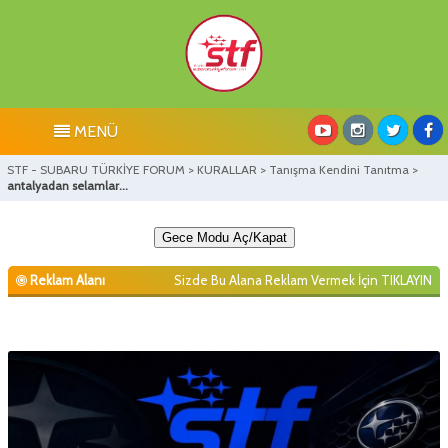
MENÜ
STF - SUBARU TÜRKİYE FORUM
>
KURALLAR
>
Tanışma Kendini Tanıtma
>
antalyadan selamlar...
Gece Modu Aç/Kapat
Reklam Alanı
Sizde Bu Alana Reklam Vermek İçin
TIKLAYIN