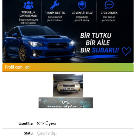
Profil cem_ari
STF Üyesi
Usertitle:
Çevrimdışı
Statü: