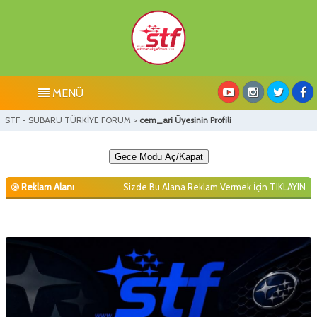
MENÜ
STF - SUBARU TÜRKİYE FORUM
>
cem_ari Üyesinin Profili
Gece Modu Aç/Kapat
Reklam Alanı
Sizde Bu Alana Reklam Vermek İçin
TIKLAYIN