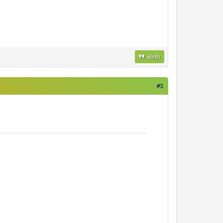
alıntı
#2