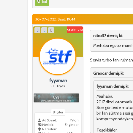
bul
30-07-2022, Saat: 19:44
çevrimdışı
nitro37 demiş ki:
Merhaba egsoz manifol
Servis turbo fanı rulman
Grencar demiş ki:
fyyaman
fyyaman demiş ki:
STF Üyesi
Merhaba,
2017 dizel otomatik 
Son günlerde motord
Bilgiler
bir fan sürtme sesi g
kompresyondayken de
Ad Soyad:
Yalçın
Meslek:
Engineer
Nereden:
Teşekkürler.