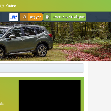
Yardım
giriş yap
ücretsiz üyelik oluştur!
rdar