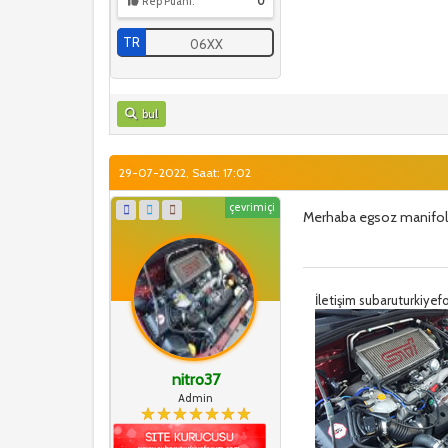
Rep Puanı:
0
TR
06XX
bul
29-07-2022, Saat: 17:02
çevrimiçi
Merhaba egsoz manifold 
İletişim subaruturkiy
nitro37
Admin