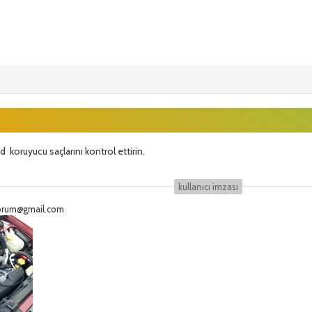
koruyucu saçlarını kontrol ettirin.
kullanıcı i̇mzası
eforum@gmail.com