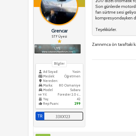
2017 dizel otomatik fo
Son günlerde motordan
fan sürtme sesi geliyo
kompresyondayken de 
Teşekkürler.
Grencar
STF Üyesi
Zannımca ön taraftaki ka
Bilgiler
Ad Soyad:
Yasin
Meslek:
Öğretmen
Nereden:
Marka:
80 Osmaniye
Model
Subaru
ve Yıl:
Forester 2.0 cvt premium - 2013
Yaş:
42
Rep Puanı:
299
TR
33XX123