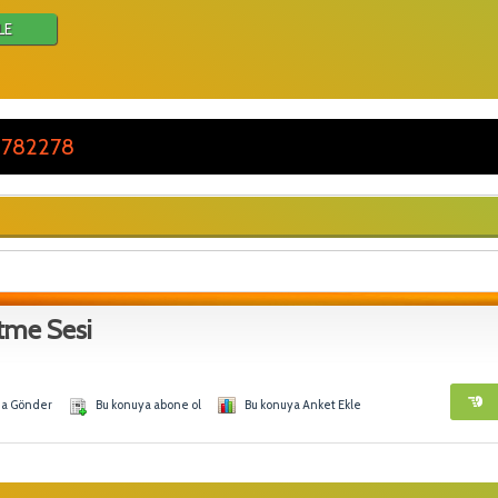
LE
 782278
rtme Sesi
na Gönder
Bu konuya abone ol
Bu konuya Anket Ekle