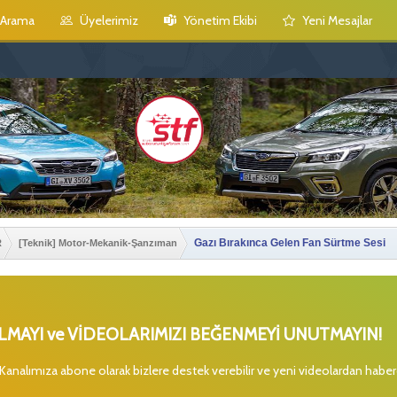
Arama
Üyelerimiz
Yönetim Ekibi
Yeni Mesajlar
Gazı Bırakınca Gelen Fan Sürtme Sesi
R
[Teknik] Motor-Mekanik-Şanzıman
MAYI ve VİDEOLARIMIZI BEĞENMEYİ UNUTMAYIN!
 Kanalımıza abone olarak bizlere destek verebilir ve yeni videolardan habe