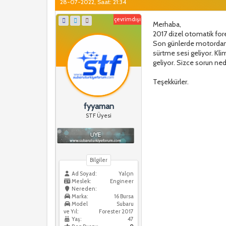
28-07-2022, Saat: 21:34
çevrimdışı
Merhaba,
2017 dizel otomatik fore
Son günlerde motordan g
sürtme sesi geliyor. Kl
geliyor. Sizce sorun ned
Teşekkürler.
fyyaman
STF Üyesi
Bilgiler
Ad Soyad:
Yalçın
Meslek:
Engineer
Nereden:
Marka:
16 Bursa
Model
Subaru
ve Yıl:
Forester 2017
Yaş:
47