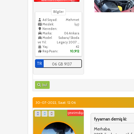
Bilgiler
Ad Soyad:
Mehmet
Meslek:
İşçi
Nereden:
Marka:
06 Ankara
Model
Subaru/ Skoda
ve Yıl:
Legacy 2007 / Skoda Octavia 2016
Yaş:
42
Rep Puanı:
10,912
TR
06 GB 9137
bul
30-07-2022, Saat: 12:06
çevrimdışı
fyyaman demiş ki:
Merhaba,