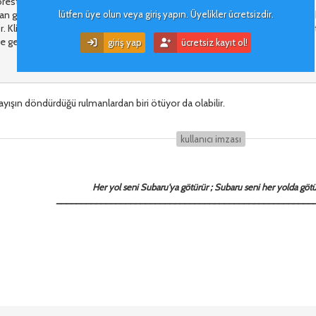
rester kullanıcısıyım. Araç 140 binde ve bakımları düzgün yapılıyor.
 gelen fan sürtme sesi gibi bir sorunumuz mevcut; Özellikle motor soğukke
lütfen üye olun veya giriş yapın. Üyelikler ücretsizdir.
r. Klima vb kapalıyken. Özellikle gaza çok basıp bıraktığımızda çıkmıyor. Hat
geliyor. Sizce sorun neden olabilir?
giriş yap
ücretsiz kayıt ol!
yışın döndürdüğü rulmanlardan biri ötüyor da olabilir.
kullanıcı i̇mzası
Her yol seni Subaru'ya götürür ; Subaru seni her yolda götü
____________________________________________________