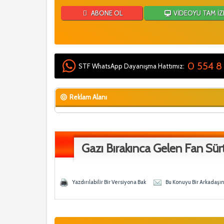
ABONE OL
VİDEOYU TAM İZ
0 554 8
STF WhatsApp Dayanışma Hattımız:
Reklam Alanı
Gazı Bırakınca Gelen Fan Sü
 Ortalama
Yazdırılabilir Bir Versiyona Bak
Bu Konuyu Bir Arkadaşı