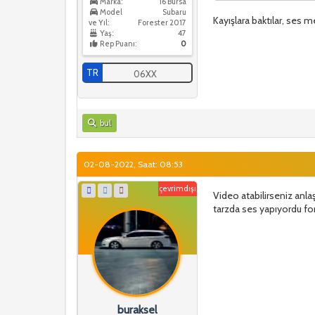
Marka:
16 Bursa
Model
Subaru
Kayışlara baktılar, ses m
ve Yıl:
Forester 2017
Zannımca ön taraftaki 
Yaş:
47
Rep Puanı:
0
TR
06XX
bul
02-08-2022, Saat: 08:53
çevrimdışı
Video atabilirseniz anl
tarzda ses yapıyordu fo
buraksel