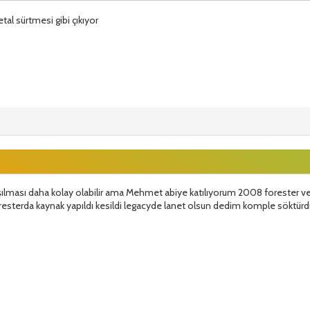
etal sürtmesi gibi çıkıyor
kayışın döndürdüğü rulmanlardan biri ötüyor da olabilir.
aşılması daha kolay olabilir ama Mehmet abiye katılıyorum 2008 forester v
resterda kaynak yapıldı kesildi legacyde lanet olsun dedim komple söktü