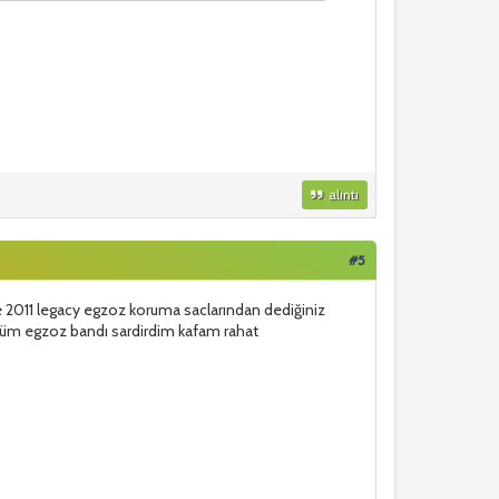
alıntı
#5
e 2011 legacy egzoz koruma saclarından dediğiniz
rdüm egzoz bandı sardirdim kafam rahat