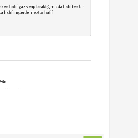
n hafif gaz verip bıraktığımızda hafiften bir
ta hafif inişlerde motor hafif
rür.
__________