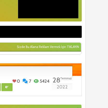
Sizde Bu Alana Reklam Vermek İçin
TIKLAYIN
28
Temmuz
0
7
5424
2022