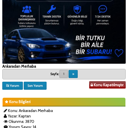
Ankaradan Merhaba
Sayfa:
1
»
Konu Kapatılmıştır.
İlk Yorum
Son Yorum
Konu Bilgileri
Konu: Ankaradan Merhaba
Yazar: Kaptan
Okunma: 3870
Yorum Sayısı: 14