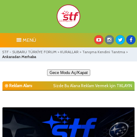
MENÜ
STF - SUBARU TÜRKİYE FORUM
>
KURALLAR
>
Tanışma Kendini Tanıtma
>
Ankaradan Merhaba
Gece Modu Aç/Kapat
Reklam Alanı
Sizde Bu Alana Reklam Vermek İçin
TIKLAYIN