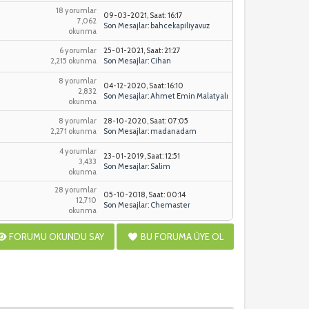
18 yorumlar
09-03-2021, Saat: 16:17
7,062
Son Mesajlar
:
bahcekapiliyavuz
okunma
6 yorumlar
25-01-2021, Saat: 21:27
2,215 okunma
Son Mesajlar
:
Cihan
8 yorumlar
04-12-2020, Saat: 16:10
2,832
Son Mesajlar
:
Ahmet Emin Malatyalı
okunma
8 yorumlar
28-10-2020, Saat: 07:05
2,271 okunma
Son Mesajlar
:
madanadam
4 yorumlar
23-01-2019, Saat: 12:51
3,433
Son Mesajlar
:
Salim
okunma
28 yorumlar
05-10-2018, Saat: 00:14
12,710
Son Mesajlar
:
Chemaster
okunma
FORUMU OKUNDU SAY
BU FORUMA ÜYE OL