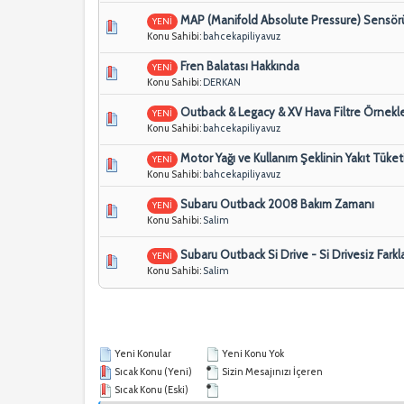
MAP (Manifold Absolute Pressure) Sensörü
YENİ
Konu Sahibi:
bahcekapiliyavuz
Fren Balatası Hakkında
YENİ
Konu Sahibi:
DERKAN
Outback & Legacy & XV Hava Filtre Örnekle
YENİ
Konu Sahibi:
bahcekapiliyavuz
Motor Yağı ve Kullanım Şeklinin Yakıt Tüket
YENİ
Konu Sahibi:
bahcekapiliyavuz
Subaru Outback 2008 Bakım Zamanı
YENİ
Konu Sahibi:
Salim
Subaru Outback Si Drive - Si Drivesiz Farkl
YENİ
Konu Sahibi:
Salim
Yeni Konular
Yeni Konu Yok
Sıcak Konu (Yeni)
Sizin Mesajınızı İçeren
Sıcak Konu (Eski)