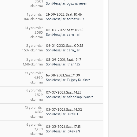
3,501
Son Mesajlar
:
oguzhaneren
okunma
1 yorumlar
21-09-2022, Saat: 10:46
847 okunma
Son Mesajlar
:
serhat0187
14 yorumlar
08-02-2022, Saat: 09:16
3,585
Son Mesajlar
:
cem_ari
okunma
5 yorumlar
06-01-2022, Saat: 00:25
1,537 okunma
Son Mesajlar
:
cem_ari
3 yorumlar
05-09-2021, Saat: 19:17
1,616 okunma
Son Mesajlar
:
ilhan 135
12 yorumlar
16-08-2021, Saat: 11:39
4,390
Son Mesajlar
:
Tuğsay Kulaksız
okunma
6 yorumlar
07-07-2021, Saat: 14:25
2,529
Son Mesajlar
:
bahcekapiliyavuz
okunma
15 yorumlar
03-07-2021, Saat: 14:02
4,662
Son Mesajlar
:
Burak H.
okunma
6 yorumlar
03-05-2021, Saat: 17:13
2,798
Son Mesajlar
:
JoKeReN
okunma