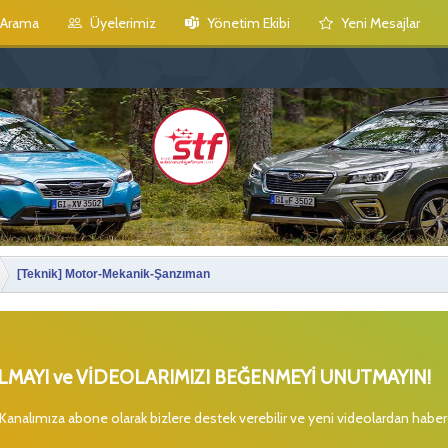
Arama
Üyelerimiz
Yönetim Ekibi
Yeni Mesajlar
[Teknik] Motor-Mekanik-Şanzıman
MAYI ve VİDEOLARIMIZI BEĞENMEYİ UNUTMAYIN!
 Kanalımıza abone olarak bizlere destek verebilir ve yeni videolardan habe