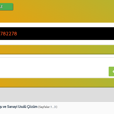
LE
 782278
uğu ve Sanayi Usulü Çözüm
(Sayfalar:
1
...
3
)