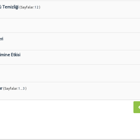
 Temizliği
(Sayfalar:
1
2
)
ri
imine Etkisi
ar
(Sayfalar:
1
...
3
)