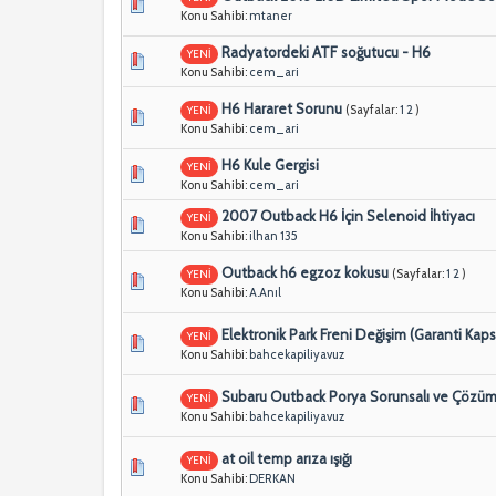
Konu Sahibi:
mtaner
Radyatordeki ATF soğutucu - H6
YENİ
Konu Sahibi:
cem_ari
H6 Hararet Sorunu
(Sayfalar:
1
2
)
YENİ
Konu Sahibi:
cem_ari
H6 Kule Gergisi
YENİ
Konu Sahibi:
cem_ari
2007 Outback H6 İçin Selenoid İhtiyacı
YENİ
Konu Sahibi:
ilhan 135
Outback h6 egzoz kokusu
(Sayfalar:
1
2
)
YENİ
Konu Sahibi:
A.Anıl
Elektronik Park Freni Değişim (Garanti Ka
YENİ
Konu Sahibi:
bahcekapiliyavuz
Subaru Outback Porya Sorunsalı ve Çözü
YENİ
Konu Sahibi:
bahcekapiliyavuz
at oil temp arıza ışığı
YENİ
Konu Sahibi:
DERKAN