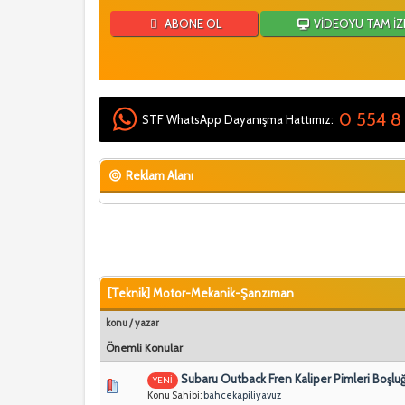
ABONE OL
VİDEOYU TAM İZ
0 554 8
STF WhatsApp Dayanışma Hattımız:
Reklam Alanı
[Teknik] Motor-Mekanik-Şanzıman
konu
/
yazar
Önemli Konular
Subaru Outback Fren Kaliper Pimleri Boşl
YENİ
Konu Sahibi:
bahcekapiliyavuz