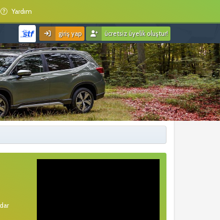
Yardım
giriş yap
ücretsiz üyelik oluştur!
rdar