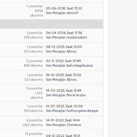
7 yorumlar
20-06-2018, Saat: 15:20
4,856
Son Mesajlar
:
deniz17
okunma
2 yorumlar
06-04-2026, Saat: 17:56
258 okunma
Son Mesajlar
:
madanadam
1 yorumlar
08-12-2025, Saat: 12:00
302 okunma
Son Mesajlar
:
AEnes
2 yorumlar
02-11-2025, Saat: 01:49
488 okunma
Son Mesajlar
:
bahcekapiliyavuz
1 yorumlar
18-10-2025, Saat: 15:06
333 okunma
Son Mesajlar
:
AEnes
9 yorumlar
19-02-2025, Saat: 15:49
1,350
Son Mesajlar
:
Murat Arslan
okunma
1 yorumlar
31-07-2023, Saat: 20:06
954 okunma
Son Mesajlar
:
furtherquiterdeeper
4 yorumlar
14-01-2023, Saat: 14:14
1,452 okunma
Son Mesajlar
:
Cherkess
13 yorumlar
04-12-2022, Saat: 15:31