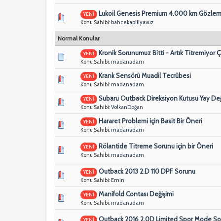
Lukoil Genesis Premium 4.000 km Gözlem
YENİ
Konu Sahibi:
bahcekapiliyavuz
Normal Konular
Kronik Sorunumuz Bitti - Artık Titremiyor 
YENİ
Konu Sahibi:
madanadam
Krank Sensörü Muadil Tecrübesi
YENİ
Konu Sahibi:
madanadam
Subaru Outback Direksiyon Kutusu Yay Değ
YENİ
Konu Sahibi:
VolkanDoğan
Hararet Problemi için Basit Bir Öneri
YENİ
Konu Sahibi:
madanadam
Rölantide Titreme Sorunu için bir Öneri
YENİ
Konu Sahibi:
madanadam
Outback 2013 2.D 110 DPF Sorunu
YENİ
Konu Sahibi:
Emin
Manifold Contası Değişimi
YENİ
Konu Sahibi:
madanadam
Outback 2016 2.0D Limited Spor Mode S
YENİ