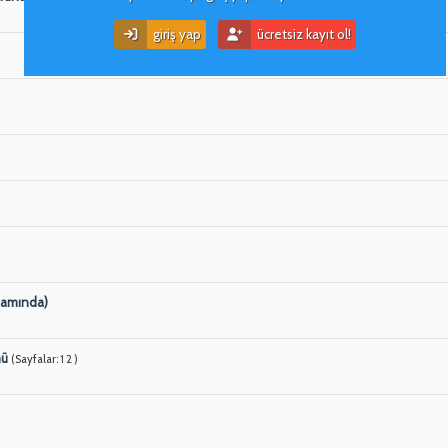
giriş yap
ücretsiz kayıt ol!
psamında)
mü
(Sayfalar:
1
2
)