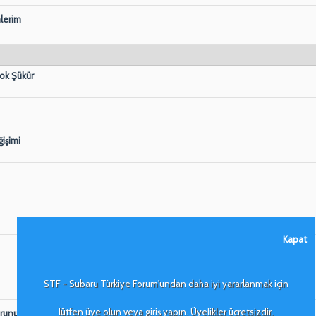
lerim
Çok Şükür
işimi
Kapat
STF - Subaru Türkiye Forum'undan daha iyi yararlanmak için
lütfen üye olun veya giriş yapın. Üyelikler ücretsizdir.
orunu
(Sayfalar:
1
2
)