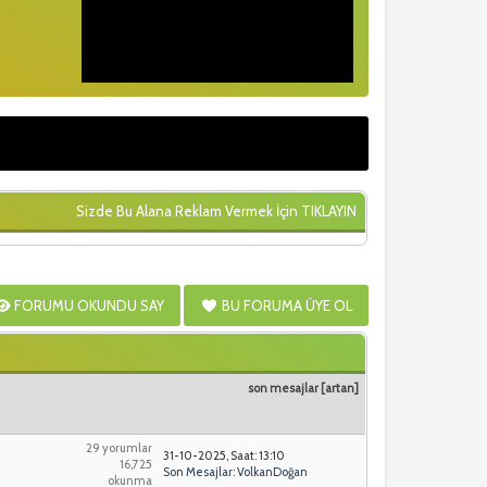
Sizde Bu Alana Reklam Vermek İçin
TIKLAYIN
FORUMU OKUNDU SAY
BU FORUMA ÜYE OL
son mesajlar
[
artan
]
29 yorumlar
31-10-2025, Saat: 13:10
16,725
Son Mesajlar
:
VolkanDoğan
okunma