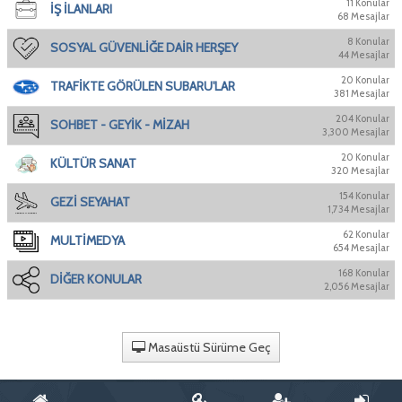
11 Konular
İŞ İLANLARI
68 Mesajlar
8 Konular
SOSYAL GÜVENLİĞE DAİR HERŞEY
44 Mesajlar
20 Konular
TRAFİKTE GÖRÜLEN SUBARU'LAR
381 Mesajlar
204 Konular
SOHBET - GEYİK - MİZAH
3,300 Mesajlar
20 Konular
KÜLTÜR SANAT
320 Mesajlar
154 Konular
GEZİ SEYAHAT
1,734 Mesajlar
62 Konular
MULTİMEDYA
654 Mesajlar
168 Konular
DİĞER KONULAR
2,056 Mesajlar
Masaüstü Sürüme Geç