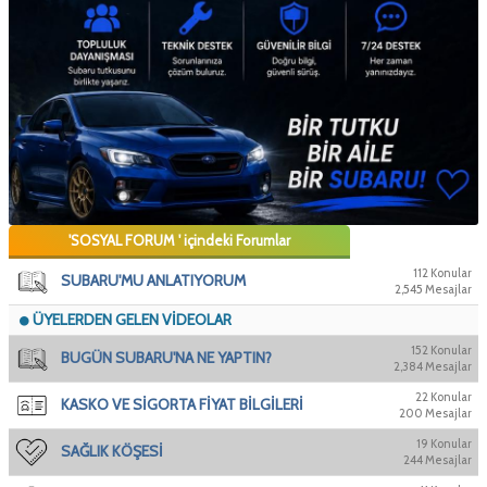
'SOSYAL FORUM ' içindeki Forumlar
112 Konular
SUBARU'MU ANLATIYORUM
2,545 Mesajlar
ÜYELERDEN GELEN VİDEOLAR
152 Konular
BUGÜN SUBARU'NA NE YAPTIN?
2,384 Mesajlar
22 Konular
KASKO VE SİGORTA FİYAT BİLGİLERİ
200 Mesajlar
19 Konular
SAĞLIK KÖŞESİ
244 Mesajlar