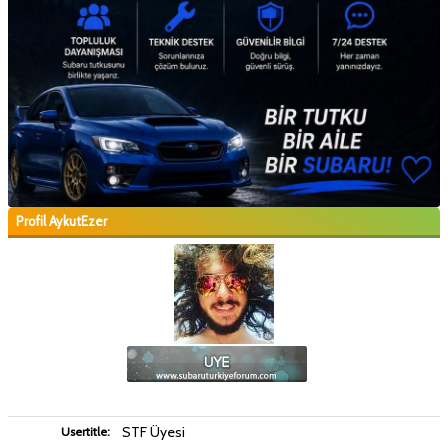
Profil AykutEzer
STF Üyesi
Usertitle: