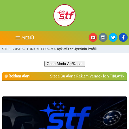
MENÜ
STF - SUBARU TÜRKİYE FORUM
>
AykutEzer Üyesinin Profili
Gece Modu Aç/Kapat
Reklam Alanı
Sizde Bu Alana Reklam Vermek İçin
TIKLAYIN