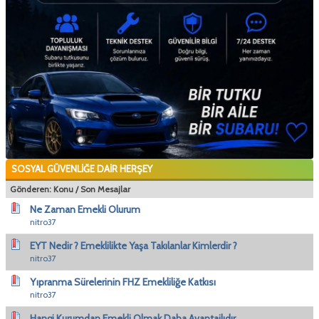
SOSYAL GÜVENLİĞE DAİR HERŞEY
Gönderen:
Konu
/
Son Mesajlar
Ne Zaman Emekli Olurum
nitro37
EYT Nedir ? Emeklilikte Yaşa Takılanlar Kimlerdir ?
nitro37
Yıpranma Sürelerinin FHZ Emekliliğe Katkısı
nitro37
Hangi Kurumdan Emekli Olmak Daha Avantajlıdır