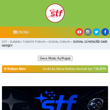
MENÜ
STF - SUBARU TÜRKİYE FORUM
>
SOSYAL FORUM
>
SOSYAL GÜVENLİĞE DAİR
HERŞEY
Gece Modu Aç/Kapat
Reklam Alanı
Sizde Bu Alana Reklam Vermek İçin
TIKLAYIN