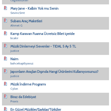
cagdasozkan
Mary Jane - Kalbin Yok mu Senin
SevincSmt
Subaru Araç Maketleri
Ahmet G
Kamp Karavan Fuarına Ücretsiz Bilet içeride
bcakir
Müzik Dinlemeyi Sevenler - TIDAL 5 Ay 5 TL
justice
Naim
bahcekapiliyavuz
Japonların Araçları Dışında Hangi Ürünlerini Kullanıyorsunuz?
justice
Müzik İndirme Programı
Cylon
Biraz da Edebiyat
Praxis
En Güzel Müzikler/Şarkılar/Türküler