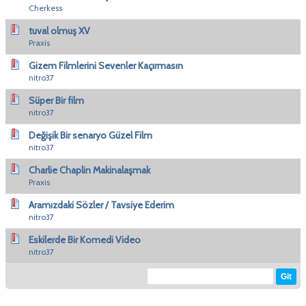
Cherkess
tuval olmuş XV
Praxis
Gizem Filmlerini Sevenler Kaçırmasın
nitro37
Süper Bir film
nitro37
Değişik Bir senaryo Güzel Film
nitro37
Charlie Chaplin Makinalaşmak
Praxis
Aramızdaki Sözler / Tavsiye Ederim
nitro37
Eskilerde Bir Komedi Video
nitro37