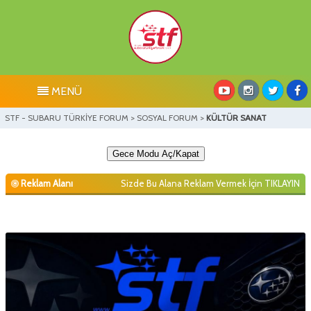
MENÜ
STF - SUBARU TÜRKİYE FORUM
>
SOSYAL FORUM
>
KÜLTÜR SANAT
Gece Modu Aç/Kapat
Reklam Alanı
Sizde Bu Alana Reklam Vermek İçin
TIKLAYIN