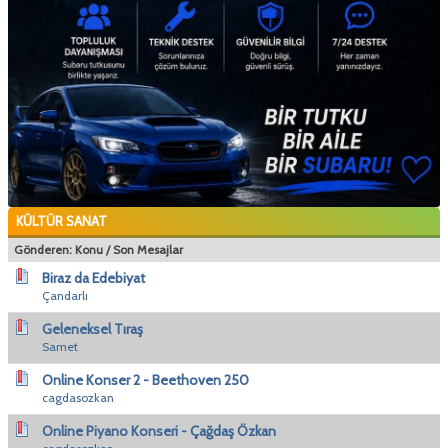
KÜLTÜR SANAT
Gönderen:
Konu
/
Son Mesajlar
Biraz da Edebiyat
Çandarlı
Geleneksel Tıraş
Samet
Online Konser 2 - Beethoven 250
cagdasozkan
Online Piyano Konseri - Çağdaş Özkan