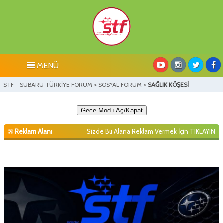
MENÜ
STF - SUBARU TÜRKİYE FORUM
>
SOSYAL FORUM
>
SAĞLIK KÖŞESİ
Gece Modu Aç/Kapat
Reklam Alanı
Sizde Bu Alana Reklam Vermek İçin
TIKLAYIN