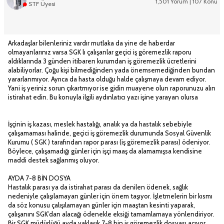
1,501 Yorum | 107 Konu
STF Üyesi
Arkadaşlar bilenleriniz vardır mutlaka da yine de haberdar
olmayanlarınız varsa SGK lı çalışanlar geçici iş göremezlik raporu
aldıklarında 3 günden itibaren kurumdan iş göremezlik ücretlerini
alabiliyorlar. Çoğu kişi bilmediğinden yada önemsemediğinden bundan
yararlanmıyor. Ayrıca da hasta olduğu halde çalışmaya devam ediyor.
Yani iş yeriniz sorun çıkartmıyor ise gidin muayene olun raporunuzu alın
istirahat edin. Bu konuyla ilgili aydınlatıcı yazı işine yarayan olursa
İşçinin iş kazası, meslek hastalığı, analık ya da hastalık sebebiyle
çalışamaması halinde, geçici iş göremezlik durumunda Sosyal Güvenlik
Kurumu ( SGK ) tarafından rapor parası (iş göremezlik parası) ödeniyor.
Böylece, çalışamadığı günler için işçi maaş da alamamışsa kendisine
maddi destek sağlanmış oluyor.
AYDA 7-8 BİN DOSYA
Hastalık parası ya da istirahat parası da denilen ödenek, sağlık
nedeniyle çalışılamayan günler için önem taşıyor. İşletmelerin bir kısmı
da söz konusu çalışılamayan günler için maaştan kesinti yaparak,
çalışanını SGK’dan alacağı ödenekle eksiği tamamlamaya yönlendiriyor.
Bir SGK müdürlüğü ayda yaklaşık 7-8 bin iş göremezlik dosyası açıyor.