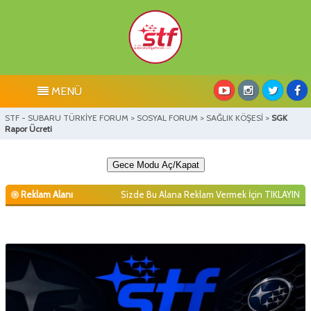
MENÜ
STF - SUBARU TÜRKİYE FORUM
>
SOSYAL FORUM
>
SAĞLIK KÖŞESİ
>
SGK
Rapor Ücreti
Gece Modu Aç/Kapat
Reklam Alanı
Sizde Bu Alana Reklam Vermek İçin
TIKLAYIN