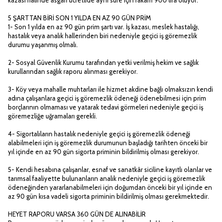
5 ŞARTTAN BİRİ SON 1 YILDA EN AZ 90 GÜN PRİM
1- Son 1 yılda en az 90 gün prim şartı var. İş kazası, meslek hastalığı,
hastalık veya analık hallerinden biri nedeniyle geçici iş göremezlik
durumu yaşanmış olmalı.
2- Sosyal Güvenlik Kurumu tarafından yetki verilmiş hekim ve sağlık
kurullarından sağlık raporu alınması gerekiyor.
3- Köy veya mahalle muhtarları ile hizmet akdine bağlı olmaksızın kendi
adına çalışanlara geçici iş göremezlik ödeneği ödenebilmesi için prim
borçlarının olmaması ve yatarak tedavi görmeleri nedeniyle geçici iş
göremezliğe uğramaları gerekli.
4- Sigortalıların hastalık nedeniyle geçici iş göremezlik ödeneği
alabilmeleri için iş göremezlik durumunun başladığı tarihten önceki bir
yıl içinde en az 90 gün sigorta priminin bildirilmiş olması gerekiyor.
5- Kendi hesabına çalışanlar, esnaf ve sanatkâr siciline kayıtlı olanlar ve
tarımsal faaliyette bulunanların analık nedeniyle geçici iş göremezlik
ödeneğinden yararlanabilmeleri için doğumdan önceki bir yıl içinde en
az 90 gün kısa vadeli sigorta priminin bildirilmiş olması gerekmektedir.
HEYET RAPORU VARSA 360 GÜN DE ALINABİLİR