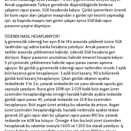
Ancak uygulamada Türkiye genelinde düşünüldüğünde binlerce
çalışanın rapor parası, SGK hesabında kalıyor. Çünkü işverenlerin önemli
bir kısmı rapor alan çalışanın maaşından o günler için kesinti yapmadığı
için, ay başında maaşını tam gören çalışan ayrıca SGK’daki rapor
parasının peşine düşmüyor.
ÖDENEK NASIL HESAPLANIYOR?
İş göremezlik ödeneği her ayın 8 ile 14’ü arasında çekilmek üzere SGK
tarafından işçi adına banka hesabına yatırılıyor. Ancak paranın bu
tarihler arasında çekilmemesi halinde, ödenek SGK hesabına geri
dönüyor. Rapor parasının unutulması halinde emanet hesapta kalıyor.
5 yıl içerisinde çekilmemesi halinde rapor parası zaman aşımına
uğruyor. Bir günlük iş göremezlik ödeneği rapor tarihinden önceki 3 aylık
brüt kazanca göre hesaplanıyor. 3 aylık brüt kazanç, 90’a bölünerek
günlük brüt kazanç hesaplanıyor. Çıkan günlük rakamın ayakta
tedavilerde 3’te 2’si, yatarak tedavilerde ise yarısı alınarak raporlu gün
sayısıyla çarpılıyor. Buna göre 2018 için 2.029 liralık brüt asgari ücret
üzerinden hesaplandığında örneğin hastalık halinde ayakta tedavide
günlük rapor parası 45, yatarak tedavide ise 33.8 lira üzerinden
hesaplanıyor. Brüt asgari ücret arttıkça bu rakamlar da artıyor. Asgari
ücret üzerinden hesaplandığında, hastalık nedeniyle ayakta tedavi
görerek 20 gün rapor alan bir çalışanın rapor parası 810 lira, yatarak
tedavide ise 608 lira tutuyor. Örneğin 4 bin lira brüt ücret üzerinden
hesaplarsak bu rakamlar sırasıyla 1.600 ve 1.200 lira olarak yatırılıyor. İş
kazası halinde asgari ücretlide aynı süre için rakam 900 lira oluyor.