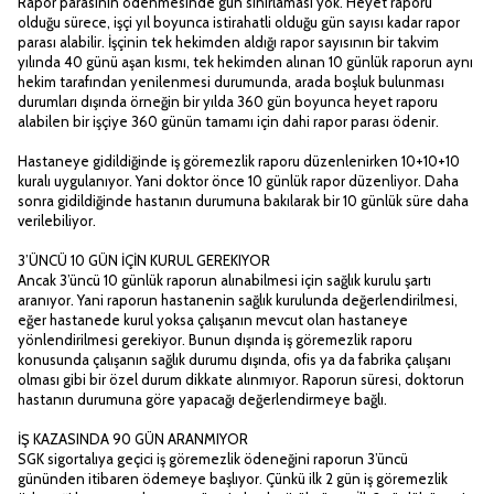
Rapor parasının ödenmesinde gün sınırlaması yok. Heyet raporu
olduğu sürece, işçi yıl boyunca istirahatli olduğu gün sayısı kadar rapor
parası alabilir. İşçinin tek hekimden aldığı rapor sayısının bir takvim
yılında 40 günü aşan kısmı, tek hekimden alınan 10 günlük raporun aynı
hekim tarafından yenilenmesi durumunda, arada boşluk bulunması
durumları dışında örneğin bir yılda 360 gün boyunca heyet raporu
alabilen bir işçiye 360 günün tamamı için dahi rapor parası ödenir.
Hastaneye gidildiğinde iş göremezlik raporu düzenlenirken 10+10+10
kuralı uygulanıyor. Yani doktor önce 10 günlük rapor düzenliyor. Daha
sonra gidildiğinde hastanın durumuna bakılarak bir 10 günlük süre daha
verilebiliyor.
3’ÜNCÜ 10 GÜN İÇİN KURUL GEREKIYOR
Ancak 3’üncü 10 günlük raporun alınabilmesi için sağlık kurulu şartı
aranıyor. Yani raporun hastanenin sağlık kurulunda değerlendirilmesi,
eğer hastanede kurul yoksa çalışanın mevcut olan hastaneye
yönlendirilmesi gerekiyor. Bunun dışında iş göremezlik raporu
konusunda çalışanın sağlık durumu dışında, ofis ya da fabrika çalışanı
olması gibi bir özel durum dikkate alınmıyor. Raporun süresi, doktorun
hastanın durumuna göre yapacağı değerlendirmeye bağlı.
İŞ KAZASINDA 90 GÜN ARANMIYOR
SGK sigortalıya geçici iş göremezlik ödeneğini raporun 3’üncü
gününden itibaren ödemeye başlıyor. Çünkü ilk 2 gün iş göremezlik