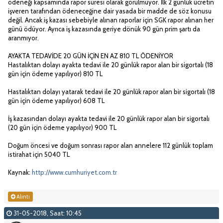
ödeneği kapsamında rapor süresi olarak görülmüyor. İlk 2 günlük ücretin
işveren tarafından ödeneceğine dair yasada bir madde de söz konusu
değil. Ancak iş kazası sebebiyle alınan raporlar için SGK rapor alınan her
günü ödüyor. Ayrıca iş kazasında geriye dönük 90 gün prim şartı da
aranmıyor.
AYAKTA TEDAVİDE 20 GÜN İÇİN EN AZ 810 TL ÖDENİYOR
Hastalıktan dolayı ayakta tedavi ile 20 günlük rapor alan bir sigortalı (18
gün için ödeme yapılıyor) 810 TL
Hastalıktan dolayı yatarak tedavi ile 20 günlük rapor alan bir sigortalı (18
gün için ödeme yapılıyor) 608 TL
İş kazasından dolayı ayakta tedavi ile 20 günlük rapor alan bir sigortalı
(20 gün için ödeme yapılıyor) 900 TL
Doğum öncesi ve doğum sonrası rapor alan annelere 112 günlük toplam
istirahat için 5040 TL
Kaynak:
http://www.cumhuriyet.com.tr
Alıntı
31-05-2018, Saat: 10:45