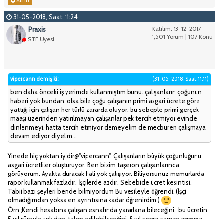
Alıntı
31-05-2018, Saat: 11:24
Praxis
Katılım: 13-12-2017
1,501 Yorum | 107 Konu
STF Üyesi
vipercann demiş ki:
(31-05-2018, Saat: 11:11)
ben daha önceki iş yerimde kullanmıştım bunu. çalışanların çoğunun
haberi yok bundan. olsa bile çoğu çalışanın primi asgari ücrete göre
yattığı için çalışan her türlü zararda oluyor. bu sebeple primi gerçek
maaşı üzerinden yatırılmayan çalışanlar pek tercih etmiyor evinde
dinlenmeyi. hatta tercih etmiyor demeyelim de mecburen çalışmaya
devam ediyor diyelim...
Yinede hiç yoktan iyidir@"vipercann". Çalışanların büyük çoğunluğunu
asgari ücretliler oluşturuyor. Ben bizim taşeron çalışanlarında
görüyorum. Ayakta duracak hali yok çalışıyor. Biliyorsunuz memurlarda
rapor kullanmak fazladır. İşçilerde azdır. Sebebide ücret kesintisi.
Tabii bazı şeyleri bende bilmiyordum Bu vesileyle öğrendi. (İşçi
olmadığımdan yoksa en ayrıntısına kadar öğrenirdim )
Örn ;Kendi hesabına çalışan esnafında yararlana bileceğini, bu ücretin
5 yıl süreyle sgk dan talep edilebileceğini, 5 yıl sonra zaman aşımına