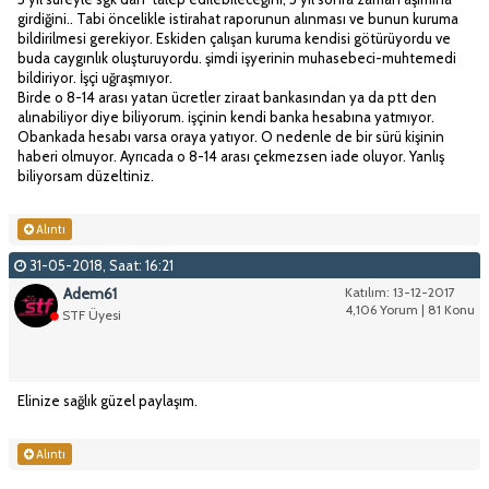
girdiğini.. Tabi öncelikle istirahat raporunun alınması ve bunun kuruma
bildirilmesi gerekiyor. Eskiden çalışan kuruma kendisi götürüyordu ve
buda caygınlık oluşturuyordu. şimdi işyerinin muhasebeci-muhtemedi
bildiriyor. İşçi uğraşmıyor.
Birde o 8-14 arası yatan ücretler ziraat bankasından ya da ptt den
alınabiliyor diye biliyorum. işçinin kendi banka hesabına yatmıyor.
Obankada hesabı varsa oraya yatıyor. O nedenle de bir sürü kişinin
haberi olmuyor. Ayrıcada o 8-14 arası çekmezsen iade oluyor. Yanlış
biliyorsam düzeltiniz.
Alıntı
31-05-2018, Saat: 16:21
Adem61
Katılım: 13-12-2017
4,106 Yorum | 81 Konu
STF Üyesi
Elinize sağlık güzel paylaşım.
Alıntı