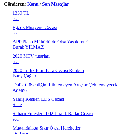
Gönderen:
Konu
/
Son Mesajlar
1339 TL
sea
Egzoz Muayene Cezası
sea
APP Plaka Mühürlü de Olsa Yasak mı ?
Burak YILMAZ
2020 MTV tutarları
sea
2020 Trafik İdari Para Cezası Rehberi
Barış Çağlar
Trafik Güvenliğini Etkilemeyen Araçlar Çekilemeyecek
Adem61
Yanlış Kesilen EDS Cezası
Snae
Subaru Forester 1002 Liralık Radar Cezası
sea
Magandalıkta Sıgır Ötesi Hareketler
Gürbenç