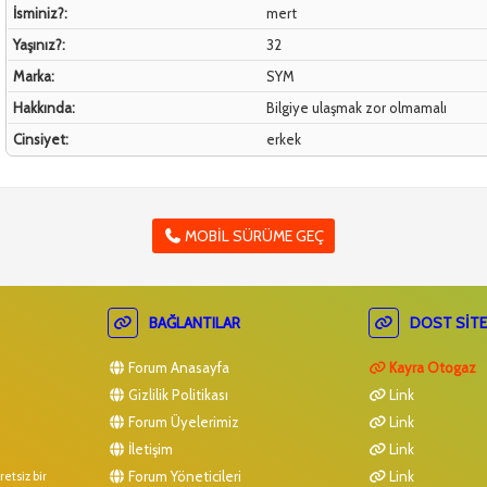
İsminiz?:
mert
Yaşınız?:
32
Marka:
SYM
Hakkında:
Bilgiye ulaşmak zor olmamalı
Cinsiyet:
erkek
MOBIL SÜRÜME GEÇ
BAĞLANTILAR
DOST SITE
Forum Anasayfa
Kayra Otogaz
Gizlilik Politikası
Link
Forum Üyelerimiz
Link
İletişim
Link
Forum Yöneticileri
Link
etsiz bir