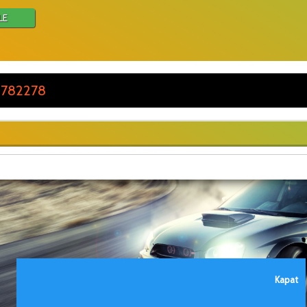
LE
 782278
Kapat