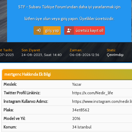
STF - Subaru Türkiye Forum'undan daha iyi yararlanmak için
lütfen üye olun veya giriş yapın. Üyelikler ücretsizdir.
giriş yap
ücretsiz kayıt ol!
t Tarihi:
Son Ziyaret
Zaman:
Statü:
-07-2025
24-08-2025, Saat: 14:40
06-08-2026 12:56
Çevrimdışı
mertgenc Hakkında Ek Bilgi
Meslek:
Yazar
Twitter Profil Linkiniz:
https://x.com/Nedir_life
İnstagram Kullanıcı Adınız:
https://www.instagram.com/nedir.li
Plaka:
34et8562
Model ve Yıl:
2016
Konum:
34 İstanbul