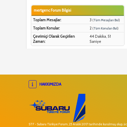
mertgenc Forum Bilgisi
Toplam Mesajlar:
3
(
Tüm Mesajları Bul
)
Toplam Konular:
2
(
Tüm Konuları Bul
)
Çevrimiçi Olarak Geçirilen
44 Dakika, 51
Zaman:
Saniye
HAKKIMIZDA
STF - Subaru Türkiye Forum, 25 Aralık 2017 tarihinde kurulmuş olup, ücr