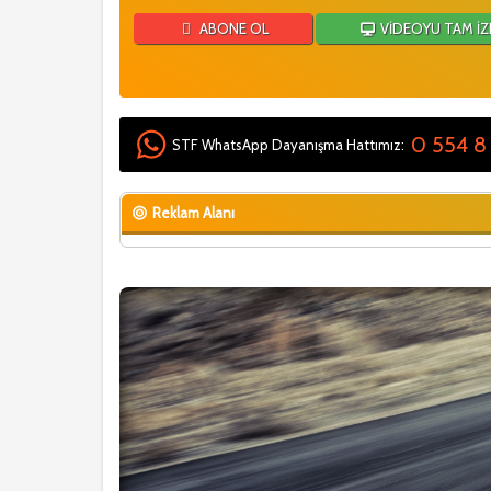
ABONE OL
VİDEOYU TAM İZ
0 554 8
STF WhatsApp Dayanışma Hattımız:
Reklam Alanı