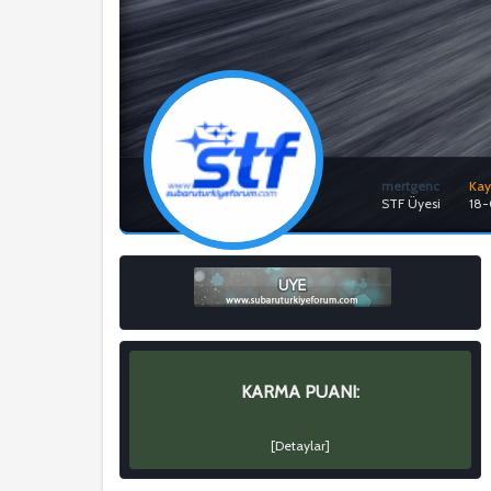
mertgenc
Kayı
STF Üyesi
18
KARMA PUANI:
0
[
Detaylar
]