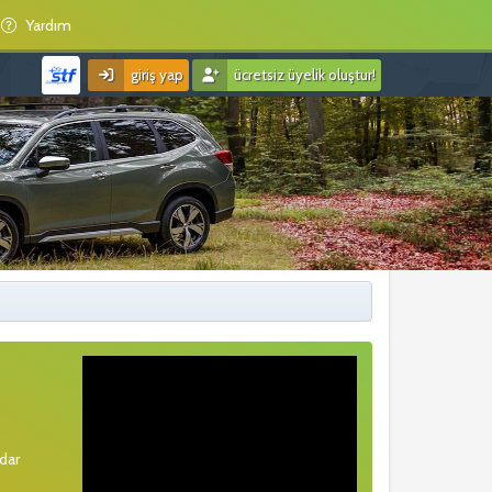
Yardım
giriş yap
ücretsiz üyelik oluştur!
rdar