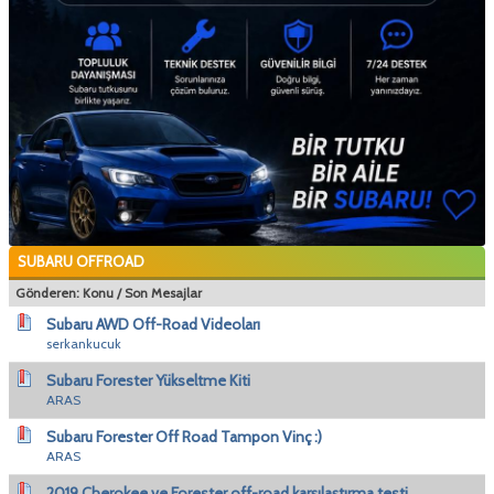
SUBARU OFFROAD
Gönderen:
Konu
/
Son Mesajlar
Subaru AWD Off-Road Videoları
serkankucuk
Subaru Forester Yükseltme Kiti
ARAS
Subaru Forester Off Road Tampon Vinç :)
ARAS
2019 Cherokee ve Forester off-road karşılaştırma testi