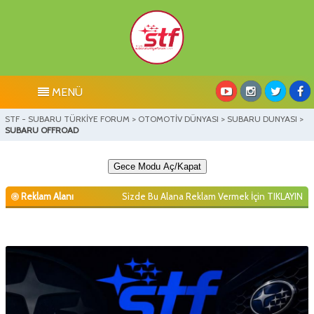
MENÜ
STF - SUBARU TÜRKİYE FORUM
>
OTOMOTİV DÜNYASI
>
SUBARU DUNYASI
>
SUBARU OFFROAD
Gece Modu Aç/Kapat
Reklam Alanı
Sizde Bu Alana Reklam Vermek İçin
TIKLAYIN