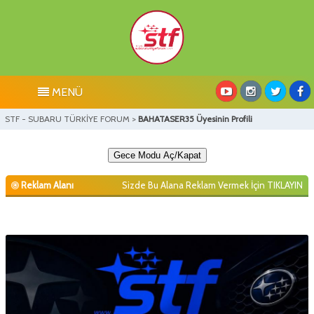
MENÜ
STF - SUBARU TÜRKİYE FORUM
>
BAHATASER35 Üyesinin Profili
Gece Modu Aç/Kapat
Reklam Alanı
Sizde Bu Alana Reklam Vermek İçin
TIKLAYIN