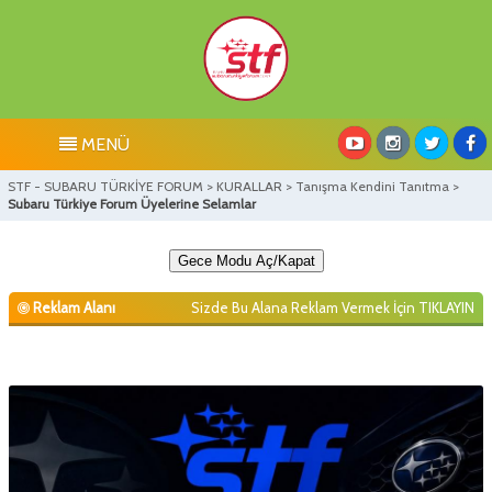
MENÜ
STF - SUBARU TÜRKİYE FORUM
>
KURALLAR
>
Tanışma Kendini Tanıtma
>
Subaru Türkiye Forum Üyelerine Selamlar
Gece Modu Aç/Kapat
Reklam Alanı
Sizde Bu Alana Reklam Vermek İçin
TIKLAYIN