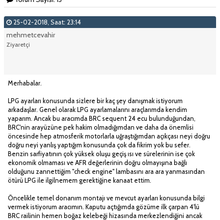
25-02-2018, Saat: 23:14
mehmetcevahir
Ziyaretçi
Merhabalar.
LPG ayarları konusunda sizlere bir kaç şey danışmak istiyorum
arkadaşlar. Genel olarak LPG ayarlamalarını araçlarımda kendim
yaparım. Ancak bu aracımda BRC sequent 24 ecu bulunduğundan,
BRC'nin arayüzüne pek hakim olmadığımdan ve daha da önemlisi
öncesinde hep atmosferik motorlarla uğraştığımdan açıkçası neyi doğru
doğru neyi yanlış yaptığım konusunda çok da fikrim yok bu sefer.
Benzin sarfiyatının çok yüksek oluşu geçiş ısı ve sürelerinin ise çok
ekonomik olmaması ve AFR değerlerinin doğru olmayışına bağlı
olduğunu zannettiğim "check engine" lambasını ara ara yanmasından
ötürü LPG ile ilgilnemem gerektiğine kanaat ettim.
Öncelikle temel donanım montajı ve mevcut ayarları konusunda bilgi
vermek istiyorum aracımın. Kaputu açtığımda gözüme ilk çarpan 4'lü
BRC railinin hemen boğaz kelebeği hizasında merkezlendiğini ancak