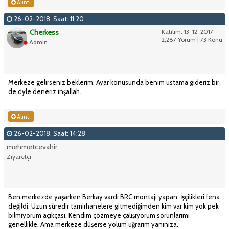
Alıntı
26-02-2018, Saat: 11:20
Cherkess
Katılım: 13-12-2017
2,287 Yorum | 73 Konu
Admin
Merkeze gelirseniz beklerim. Ayar konusunda benim ustama gideriz bir
de öyle deneriz inşallah.
Alıntı
26-02-2018, Saat: 14:28
mehmetcevahir
Ziyaretçi
Ben merkezde yaşarken Berkay vardı BRC montajı yapan. İşçilikleri fena
değildi. Uzun süredir tamirhanelere gitmediğimden kim var kim yok pek
bilmiyorum açıkçası. Kendim çözmeye çalışıyorum sorunlarımı
genellikle. Ama merkeze düşerse yolum uğrarım yanınıza.