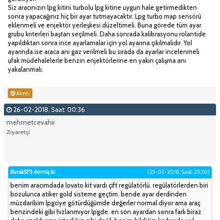
Siz aracınızın lpg kitini turbolu lpg kitine uygun hale getirmedikten
sonra yapacağınız hiç bir ayar tutmayacaktır. Lpg turbo map sensörü
eklenmeli ve enjektör yerleşkesi düzeltimeli. Buna görede tüm ayar
grubu krıterleri baştan seçilmeli. Daha sonrada kalibrasyonu rolantide
yapıldıktan sonra ince ayarlamalar için yol ayarına çıkılmalıdır. Yol
ayarında ise araca ani gaz verilmeli bu sırada da ayarlar incelenmeli
ufak müdehalelerle benzin enjektörlerine en yakın çalışma anı
yakalanmalı.
Alıntı
26-02-2018, Saat: 00:36
mehmetcevahir
Ziyaretçi
BurakSF5 demiş ki:
(25-02-2018, Saat: 23:30)
benim aracımdada lovato kit vardı çift regülatörlü. regülatörlerden biri
bozulunca atiker gold sisteme geçtim. bende ayar derdinden
müzdaribim lpgciye götürdüğümde değerler normal diyor ama araç
benzindeki gibi hızlanmıyor lpgde. en son ayardan sonra fark biraz