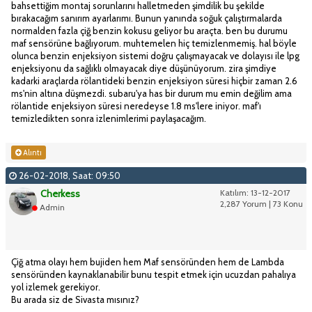
bahsettiğim montaj sorunlarını halletmeden şimdilik bu şekilde
bırakacağım sanırım ayarlarımı. Bunun yanında soğuk çalıştırmalarda
normalden fazla çiğ benzin kokusu geliyor bu araçta. ben bu durumu
maf sensörüne bağlıyorum. muhtemelen hiç temizlenmemiş. hal böyle
olunca benzin enjeksiyon sistemi doğru çalışmayacak ve dolayısı ile lpg
enjeksiyonu da sağlıklı olmayacak diye düşünüyorum. zira şimdiye
kadarki araçlarda rölantideki benzin enjeksiyon süresi hiçbir zaman 2.6
ms'nin altına düşmezdi. subaru'ya has bir durum mu emin değilim ama
rölantide enjeksiyon süresi neredeyse 1.8 ms'lere iniyor. maf'ı
temizledikten sonra izlenimlerimi paylaşacağım.
Alıntı
26-02-2018, Saat: 09:50
Cherkess
Katılım: 13-12-2017
2,287 Yorum | 73 Konu
Admin
Çiğ atma olayı hem bujiden hem Maf sensöründen hem de Lambda
sensöründen kaynaklanabilir bunu tespit etmek için ucuzdan pahalıya
yol izlemek gerekiyor.
Bu arada siz de Sivasta mısınız?