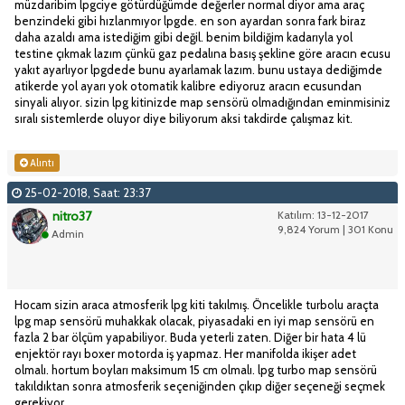
müzdaribim lpgciye götürdüğümde değerler normal diyor ama araç
benzindeki gibi hızlanmıyor lpgde. en son ayardan sonra fark biraz
daha azaldı ama istediğim gibi değil. benim bildiğim kadarıyla yol
testine çıkmak lazım çünkü gaz pedalına basış şekline göre aracın ecusu
yakıt ayarlıyor lpgdede bunu ayarlamak lazım. bunu ustaya dediğimde
atikerde yol ayarı yok otomatik kalibre ediyoruz aracın ecusundan
sinyali alıyor. sizin lpg kitinizde map sensörü olmadığından eminmisiniz
sıralı sistemlerde oluyor diye biliyorum aksi takdirde çalışmaz kit.
Alıntı
25-02-2018, Saat: 23:37
nitro37
Katılım: 13-12-2017
9,824 Yorum | 301 Konu
Admin
Hocam sizin araca atmosferik lpg kiti takılmış. Öncelikle turbolu araçta
lpg map sensörü muhakkak olacak, piyasadaki en iyi map sensörü en
fazla 2 bar ölçüm yapabiliyor. Buda yeterli zaten. Diğer bir hata 4 lü
enjektör rayı boxer motorda iş yapmaz. Her manifolda ikişer adet
olmalı. hortum boyları maksimum 15 cm olmalı. lpg turbo map sensörü
takıldıktan sonra atmosferik seçeniğinden çıkıp diğer seçeneği seçmek
gerekiyor.