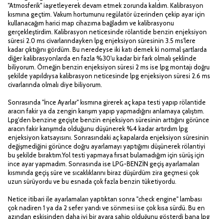
"Atmosferik" iaşretleyerek devam etmek zorunda kaldım. Kalibrasyon
kısmına geçtim. Vakum hortumunu regülatör üzerinden çekip ayar için
kullanacağım harici map cihazıma bağladım ve kalibrasyonu
gerçekleştirdim. Kalibrasyon neticesinde rölantide benzin enjeksiyon
süresi 2.0 ms civarlarındayken lpg enjeksiyon süresinin 3.5 ms'lere
kadar çıktığını gördüm. Bu neredeyse iki katı demek ki normal şartlarda
diğer kalibrasyonlarda en fazla %30'u kadar bir fark olmalı şeklinde
biliyorum. Örneğin benzin enjeksiyon süresi 2 ms ise lpg montajı doğru
şekilde yapıldıysa kalibrasyon neticesinde lpg enjeksiyon süresi 2.6 ms
civarlarında olmalı diye biliyorum.
Sonrasında "İnce Ayarlar" kısmına girerek aç kapa testi yapıp rölantide
aracın fakir ya da zengin karışım yapıp yapmadığını anlamaya çalıştım.
Lpg'den benzine geçişte benzin enjeksiyon süresinin arttığını görünce
aracın fakir karışımda olduğunu düşünerek %4 kadar artırdım lpg
enjeksiyon katsayısını. Sonrasındaki aç kapalarda enjeksiyon süresinin
değişmediğini görünce doğru ayarlamayı yaptığımı düşünerek rölantiyi
bu şekilde bıraktım.Yol testi yapmaya fırsat bulamadığım için sürüş için
ince ayar yapmadım. Sonrasında ise LPG-BENZİN geçiş ayarlamaları
kısmında geçiş süre ve sıcaklıklarını biraz düşürdüm zira geçmesi çok
uzun sürüyordu ve bu esnada çok fazla benzin tüketiyordu.
Netice itibari ile ayarlamaları yaptıktan sonra "check engine" lambası
çok nadiren 1 ya da 2 sefer yandı ve sönmesi ise çok kısa sürdü. Bu en
azından eskisinden daha iyi bir ayara sahip olduğunu gösterdi bana lpg