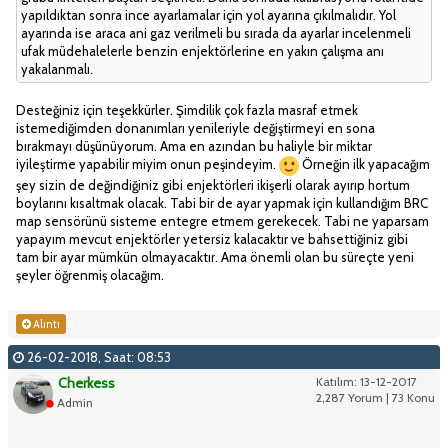
yapıldıktan sonra ince ayarlamalar için yol ayarına çıkılmalıdır. Yol
ayarında ise araca ani gaz verilmeli bu sırada da ayarlar incelenmeli
ufak müdehalelerle benzin enjektörlerine en yakın çalışma anı
yakalanmalı.
Desteğiniz için teşekkürler. Şimdilik çok fazla masraf etmek
istemediğimden donanımları yenileriyle değiştirmeyi en sona
bırakmayı düşünüyorum. Ama en azından bu haliyle bir miktar
iyileştirme yapabilir miyim onun peşindeyim.
Örneğin ilk yapacağım
şey sizin de değindiğiniz gibi enjektörleri ikişerli olarak ayırıp hortum
boylarını kısaltmak olacak. Tabi bir de ayar yapmak için kullandığım BRC
map sensörünü sisteme entegre etmem gerekecek. Tabi ne yaparsam
yapayım mevcut enjektörler yetersiz kalacaktır ve bahsettiğiniz gibi
tam bir ayar mümkün olmayacaktır. Ama önemli olan bu süreçte yeni
şeyler öğrenmiş olacağım.
Alıntı
26-02-2018, Saat: 08:53
Cherkess
Katılım: 13-12-2017
2,287 Yorum | 73 Konu
Admin