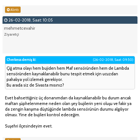
Alıntı
26-02-2018, Saat: 10:05
mehmetcevahir
Ziyaretçi
Cherkess demiş ki:
(26-02-2018, Saat: 09:50)
Çiğ atma olayı hem bujiden hem Maf sensöründen hem de Lambda
sensöründen kaynaklanabilir bunu tespit etmek için ucuzdan
pahalıya yol izlemek gerekiyor.
Bu arada siz de Sivasta mısınız?
Evet bahsettiğiniz üç donanımdan da kaynaklanabilir bu durum ancak
maftan şüphelenmeme neden olan şey bujilerin yeni oluşu ve fakir ya
da zengin karışıma düştüğünde lambda sensörünün durumu algılıyor
olması. Yine de bujileri kontrol edeceğim.
Suşehri ilçesindeyim evet.