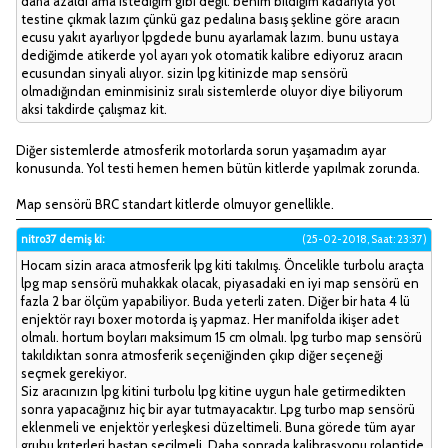
daha azaldı ama istediğim gibi değil. benim bildiğim kadarıyla yol
testine çıkmak lazım çünkü gaz pedalına basış şekline göre aracın
ecusu yakıt ayarlıyor lpgdede bunu ayarlamak lazım. bunu ustaya
dediğimde atikerde yol ayarı yok otomatik kalibre ediyoruz aracın
ecusundan sinyali alıyor. sizin lpg kitinizde map sensörü
olmadığından eminmisiniz sıralı sistemlerde oluyor diye biliyorum
aksi takdirde çalışmaz kit.
Diğer sistemlerde atmosferik motorlarda sorun yaşamadım ayar
konusunda. Yol testi hemen hemen bütün kitlerde yapılmak zorunda.
Map sensörü BRC standart kitlerde olmuyor genellikle.
nitro37 demiş ki:
(25-02-2018, Saat: 23:37)
Hocam sizin araca atmosferik lpg kiti takılmış. Öncelikle turbolu araçta
lpg map sensörü muhakkak olacak, piyasadaki en iyi map sensörü en
fazla 2 bar ölçüm yapabiliyor. Buda yeterli zaten. Diğer bir hata 4 lü
enjektör rayı boxer motorda iş yapmaz. Her manifolda ikişer adet
olmalı. hortum boyları maksimum 15 cm olmalı. lpg turbo map sensörü
takıldıktan sonra atmosferik seçeniğinden çıkıp diğer seçeneği
seçmek gerekiyor.
Siz aracınızın lpg kitini turbolu lpg kitine uygun hale getirmedikten
sonra yapacağınız hiç bir ayar tutmayacaktır. Lpg turbo map sensörü
eklenmeli ve enjektör yerleşkesi düzeltimeli. Buna görede tüm ayar
grubu krıterleri baştan seçilmeli. Daha sonrada kalibrasyonu rolantide