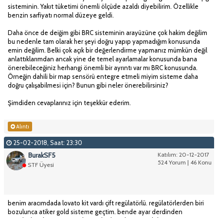
sisteminin. Yakıt tüketimi önemli ölçüde azaldı diyebilirim. Özellikle
benzin sarfiyatı normal düzeye geldi.
Daha önce de deiğim gibi BRC sisteminin arayüzüne çok hakim değilim
bu nedenle tam olarak her şeyi doğru yapıp yapmadığım konusunda
emin değilim. Belki çok açık bir değerlendirme yapmanız mümkün değil
anlattıklarımdan ancak yine de temel ayarlamalar konusunda bana
önerebileceğiniz herhangi önemli bir ayrıntı var mı BRC konusunda.
Örneğin dahili bir map sensörü entegre etmeli miyim sisteme daha
doğru çalışabilmesi için? Bunun gibi neler önerebilirsiniz?
Şimdiden cevaplarınız için teşekkür ederim.
Alıntı
25-02-2018, Saat: 23:30
BurakSF5
Katılım: 20-12-2017
524 Yorum | 46 Konu
STF Üyesi
benim aracımdada lovato kit vardı çift regülatörlü. regülatörlerden biri
bozulunca atiker gold sisteme geçtim. bende ayar derdinden