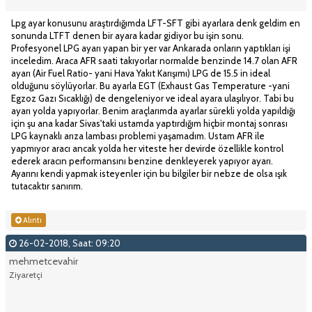
Lpg ayar konusunu araştırdığımda LFT-SFT gibi ayarlara denk geldim en
sonunda LTFT denen bir ayara kadar gidiyor bu işin sonu.
Profesyonel LPG ayarı yapan bir yer var Ankarada onların yaptıkları işi
inceledim. Araca AFR saati takıyorlar normalde benzinde 14.7 olan AFR
ayarı (Air Fuel Ratio- yani Hava Yakıt Karışımı) LPG de 15.5 in ideal
olduğunu söylüyorlar. Bu ayarla EGT (Exhaust Gas Temperature -yani
Egzoz Gazı Sıcaklığı) de dengeleniyor ve ideal ayara ulaşılıyor. Tabi bu
ayarı yolda yapıyorlar. Benim araçlarımda ayarlar sürekli yolda yapıldığı
için şu ana kadar Sivas'taki ustamda yaptırdığım hiçbir montaj sonrası
LPG kaynaklı arıza lambası problemi yaşamadım. Ustam AFR ile
yapmıyor aracı ancak yolda her viteste her devirde özellikle kontrol
ederek aracın performansını benzine denkleyerek yapıyor ayarı.
Ayarını kendi yapmak isteyenler için bu bilgiler bir nebze de olsa ışık
tutacaktır sanırım.
Alıntı
26-02-2018, Saat: 09:20
mehmetcevahir
Ziyaretçi