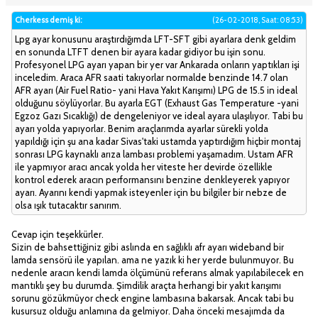
Cherkess demiş ki:
(26-02-2018, Saat: 08:53)
Lpg ayar konusunu araştırdığımda LFT-SFT gibi ayarlara denk geldim
en sonunda LTFT denen bir ayara kadar gidiyor bu işin sonu.
Profesyonel LPG ayarı yapan bir yer var Ankarada onların yaptıkları işi
inceledim. Araca AFR saati takıyorlar normalde benzinde 14.7 olan
AFR ayarı (Air Fuel Ratio- yani Hava Yakıt Karışımı) LPG de 15.5 in ideal
olduğunu söylüyorlar. Bu ayarla EGT (Exhaust Gas Temperature -yani
Egzoz Gazı Sıcaklığı) de dengeleniyor ve ideal ayara ulaşılıyor. Tabi bu
ayarı yolda yapıyorlar. Benim araçlarımda ayarlar sürekli yolda
yapıldığı için şu ana kadar Sivas'taki ustamda yaptırdığım hiçbir montaj
sonrası LPG kaynaklı arıza lambası problemi yaşamadım. Ustam AFR
ile yapmıyor aracı ancak yolda her viteste her devirde özellikle
kontrol ederek aracın performansını benzine denkleyerek yapıyor
ayarı. Ayarını kendi yapmak isteyenler için bu bilgiler bir nebze de
olsa ışık tutacaktır sanırım.
Cevap için teşekkürler.
Sizin de bahsettiğiniz gibi aslında en sağlıklı afr ayarı wideband bir
lamda sensörü ile yapılan. ama ne yazık ki her yerde bulunmuyor. Bu
nedenle aracın kendi lamda ölçümünü referans almak yapılabilecek en
mantıklı şey bu durumda. Şimdilik araçta herhangi bir yakıt karışımı
sorunu gözükmüyor check engine lambasına bakarsak. Ancak tabi bu
kusursuz olduğu anlamına da gelmiyor. Daha önceki mesajımda da