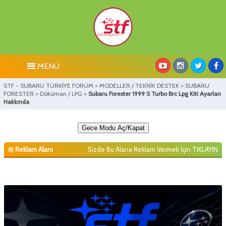
MENÜ
STF - SUBARU TÜRKİYE FORUM
>
MODELLER / TEKNİK DESTEK
>
SUBARU
FORESTER
>
Döküman / LPG
>
Subaru Forester 1999 S Turbo Brc Lpg Kiti Ayarları
Hakkında
Gece Modu Aç/Kapat
Reklam Alanı
Sizde Bu Alana Reklam Vermek İçin
TIKLAYIN