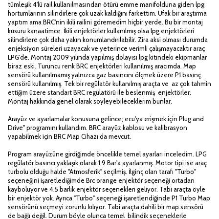
tümleşik 4'lü rail kullanılmasından ötürü emme manifolduna giden lpg
hortumlarının silindirlere çok uzak kaldığını farkettim. Ufak bir araştırma
yaptım ama BRC'nin ikili railini göremedim hiçbir yerde. Bu bir montaj
kusuru kanaatimce. İkili enjektörler kullanılmış olsa lpg enjektörleri
silindirlere çok daha yakın konumlandırılabilir. Zira aksi olması durumda
enjeksiyon süreleri uzayacak ve yeterince verimli çalışmayacaktır araç
LPG'de. Montaj 2009 yılında yapılmış dolayısı lpg kitindeki ekipmanlar
biraz eski. Turuncu renk BRC enjektörleri kullanılmış aracımda. Map
sensörü kullanılmamış yalnızca gaz basıncını ölçmek üzere P1 basınç
sensörü kullanılmış. Tek bir regülatör kullanılmış araçta ve az çok tahmin
ettiğim üzere standart BRC regülatörü ile beslenmiş enjektörler.
Montaj hakkında genel olarak söyleyebileceklerim bunlar.
Arayüz ve ayarlamalar konusuna gelince; ecu'ya erişmek için Plug and
Drive" programını kullandım. BRC arayüz kablosu ve kalibrasyon
yapabilmek için BRC Map Cihazı da mevcut.
Program arayüzüne girdiğimde öncelikle temel ayarları inceledim. LPG
regülatör basıncı yaklaşık olarak 1.9 Bar'a ayarlanmış. Motor tipi ise araç
turbolu olduğu halde "Atmosferik" seçilmiş. İlginç olan tarafı "Turbo"
seçeneğini işaretlediğimde Brc orange enjektör seçeneği ortadan
kayboluyor ve 4.5 barlık enjektör seçenekleri geliyor. Tabi araçta öyle
bir enjektör yok. Ayrıca "Turbo" seçeneği işaretlendiğinde P1 Turbo Map
sensörünü seçmeyi zorunlu kılıyor. Tabi araçta dahili bir map sensörü
de bağlı değil. Durum böyle olunca temel bilindik seçeneklerle